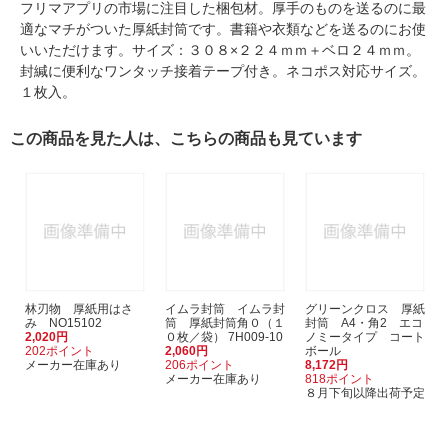
フリマアプリの市場に注目した梱包材。厚手のものを送るのに最
適なマチがついた厚紙封筒です。書籍や衣類などを送るのにお使
いいただけます。サイズ：３０８×２２４ｍｍ＋ベロ２４ｍｍ。
封緘に便利なワンタッチ接着テープ付き。ネコポス対応サイズ。
１枚入。
この商品を見た人は、こちらの商品も見ています
林刃物 厚紙用はさ
イムラ封筒 イムラ封
グリーンクロス 厚紙
み NO15102
筒 厚紙封筒角０（１
封筒 A4・角2 エコ
2,020円
０枚／袋） 7H009-10
ノミータイプ コート
202ポイント
2,060円
ボール
メーカー在庫あり
206ポイント
8,172円
メーカー在庫あり
818ポイント
８月下旬以降出荷予定