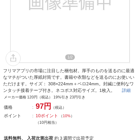
1/2
フリマアプリの市場に注目した梱包材。厚手のものを送るのに最適
なマチがついた厚紙封筒です。書籍や衣類などを送るのにお使いい
ただけます。サイズ： 308×224mm＋ベロ24mm。封緘に便利なワ
ンタッチ接着テープ付き。ネコポス対応サイズ。1枚入。
詳細
メーカー価格 120円（税込） 19%引き 23円引き
97円
価格
（税込）
ポイント
10ポイント
（
10%
）
（10円相当）
送料無料、
入荷次第出荷
約３週間で出荷予定