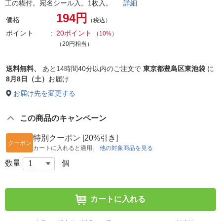
工の糊付。宛名シール入。1枚入。
詳細
194円
価格
（税込）
ポイント
20ポイント
（
10%
）
（20円相当）
送料無料、
あと
14時間40分以内
のご注文で
東京都豊島区東池袋
に
8月8日（土）
お届け
お届け先を変更する
この商品のキャンペーン
特別クーポン [20%引き]
クーポン
カートに入れると適用。
他の対象商品を見る
数量
個
カートに入れる