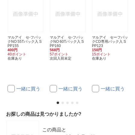
マルアイ セ-フパッ
マルアイ セ-フパッ
マルアイ セーフパッ
クNO 55Tパック入 S
クNO 60Tパック入 S
クCD専用パック入 S
PP155
PP160
PP123
400円
568円
150円
40ポイント
57ポイント
15ポイント
在庫あり
次回入荷未定
在庫あり
一緒に買う
一緒に買う
一緒に買う
お探しの商品は見つかりましたか?
この商品と