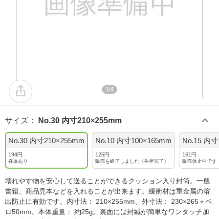
1/4
サイズ
：
No.30 内寸210×255mm
No.30 内寸210×255mm
No.10 内寸100×165mm
No.15 内寸
194円
125円
161円
在庫あり
販売を終了しました（生産完了）
販売休止中です
壊れやす物を安心して送ることができるクッション入り封筒。一般
書籍、商品見本などを入れることが出来ます。緩衝材は重金属の溶
出防止に有効です。内寸法： 210×255mm、外寸法： 230×265＋ベ
ロ50mm。本体重量： 約25g。裏面には封緘が簡単なワンタッチ加