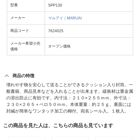
型番
SPP130
メーカー
マルアイ｜MARUAI
商品コード
7624025
メーカー希望小売
オープン価格
価格
商品の特徴
壊れやす物を安心して送ることができるクッション入り封筒。一
般書籍、商品見本などを入れることが出来ます。緩衝材は重金属
の溶出防止に有効です。内寸法：２１０×２５５ｍｍ、外寸法：
２３０×２６５＋ベロ５０ｍｍ。本体重量：約２５ｇ。裏面には
封緘が簡単なワンタッチ加工の糊付。宛名シール入。１枚入。
この商品を見た人は、こちらの商品も見ています