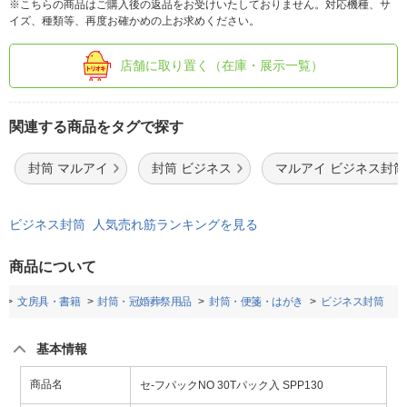
※こちらの商品はご購入後の返品をお受けいたしておりません。対応機種、サ
イズ、種類等、再度お確かめの上お求めください。
店舗に取り置く（在庫・展示一覧）
関連する商品をタグで探す
封筒 マルアイ
封筒 ビジネス
マルアイ ビジネス封筒
ビジネス封筒 人気売れ筋ランキングを見る
商品について
文房具・書籍
封筒・冠婚葬祭用品
封筒・便箋・はがき
ビジネス封筒
基本情報
商品名
セ-フパックNO 30Tパック入 SPP130