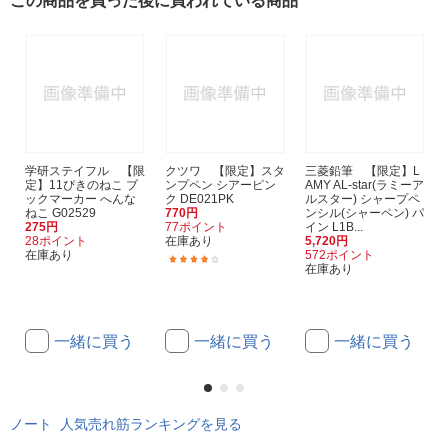
この商品を買った後に買われている商品
学研ステイフル 【限
クツワ 【限定】スタ
三菱鉛筆 【限定】L
定】11ぴきのねこ ブ
ンプペン シアーピン
AMY AL-star(ラミーア
ックマーカー へんな
ク DE021PK
ルスター) シャープペ
ねこ G02529
770円
ンシル(シャーペン) パ
275円
77ポイント
イン L1B...
28ポイント
在庫あり
5,720円
在庫あり
572ポイント
(1)
在庫あり
一緒に買う
一緒に買う
一緒に買う
ノート 人気売れ筋ランキングを見る