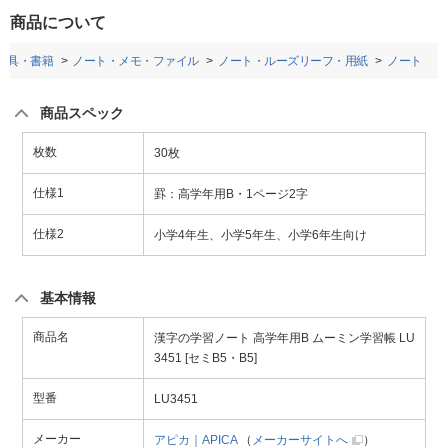
商品について
房具・書籍
ノート・メモ・ファイル
ノート・ルーズリーフ・用紙
ノート
商品スペック
枚数
30枚
仕様1
罫：高学年用B・1ページ2字
仕様2
小学4年生、小学5年生、小学6年生向け
基本情報
商品名
漢字の学習ノート 高学年用B ムーミン学習帳 LU
3451 [セミB5・B5]
型番
LU3451
メーカー
アピカ｜APICA
（
メーカーサイトへ
）