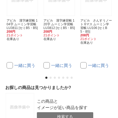
アピカ 漢字練習帳 1
アピカ 漢字練習帳 1
アピカ さんすうノー
04字 ムーミン学習帳
20字 ムーミン学習帳
ト 6マス ムーミン学
LU3811 [セミB5・B5]
LU3812 [セミB5・B5]
習帳 LU106 [セミB
208円
208円
5・B5]
21ポイント
21ポイント
208円
在庫あり
在庫あり
21ポイント
在庫あり
一緒に買う
一緒に買う
一緒に買う
お探しの商品は見つかりましたか?
この商品と
イメージが近い商品を探す
検索する