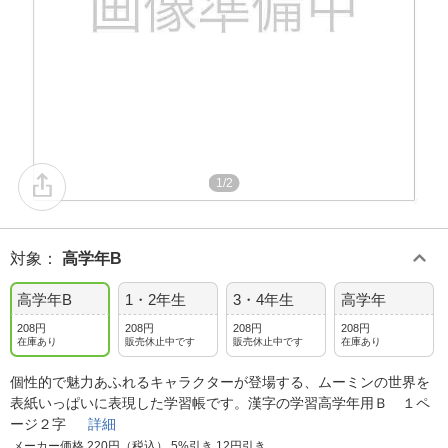
1/2
対象
：
高学年B
高学年B
1・2年生
3・4年生
高学年
208円
208円
208円
208円
在庫あり
販売休止中です
販売休止中です
在庫あり
個性的で魅力あふれるキャラクターが登場する、ムーミンの世界を
表紙いっぱいに表現した学習帳です。漢字の学習高学年用Ｂ １ペ
ージ２字
詳細
メーカー価格 220円（税込） 5%引き 12円引き