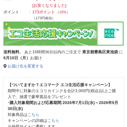
[お安くなりました]
ポイント
173ポイント
（
10%
）
（173円相当）
送料無料、
あと
15時間36分以内
のご注文で
東京都豊島区東池袋
に
8月10日（月）
お届け
お届け先を変更する
【ついてますか？エコマーク エコ生活応援キャンペーン】
期間中に対象のエコリカインクを合計3,000円(税込)以上ご購
入で、抽選で豪華賞品をプレゼント
･購入対象期間および応募期間:2026年7月1日(水)～2026年9月
30日(水)
対象商品は
こちら
キャンペーンの詳細は
こちら
※外部サイトに遷移します