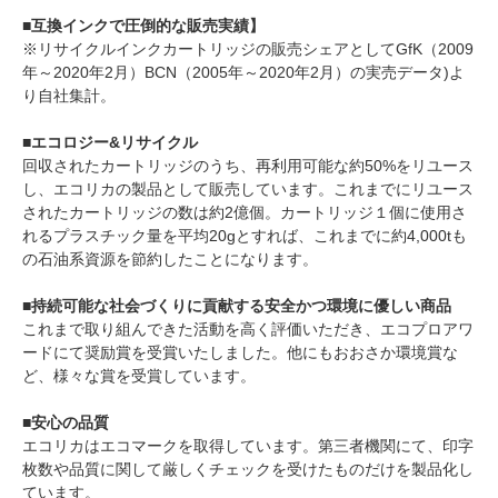
■互換インクで圧倒的な販売実績】
※リサイクルインクカートリッジの販売シェアとしてGfK（2009
年～2020年2月）BCN（2005年～2020年2月）の実売データ)よ
り自社集計。
■エコロジー&リサイクル
回収されたカートリッジのうち、再利用可能な約50%をリユース
し、エコリカの製品として販売しています。これまでにリユース
されたカートリッジの数は約2億個。カートリッジ１個に使用さ
れるプラスチック量を平均20gとすれば、これまでに約4,000tも
の石油系資源を節約したことになります。
■持続可能な社会づくりに貢献する安全かつ環境に優しい商品
これまで取り組んできた活動を高く評価いただき、エコプロアワ
ードにて奨励賞を受賞いたしました。他にもおおさか環境賞な
ど、様々な賞を受賞しています。
■安心の品質
エコリカはエコマークを取得しています。第三者機関にて、印字
枚数や品質に関して厳しくチェックを受けたものだけを製品化し
ています。