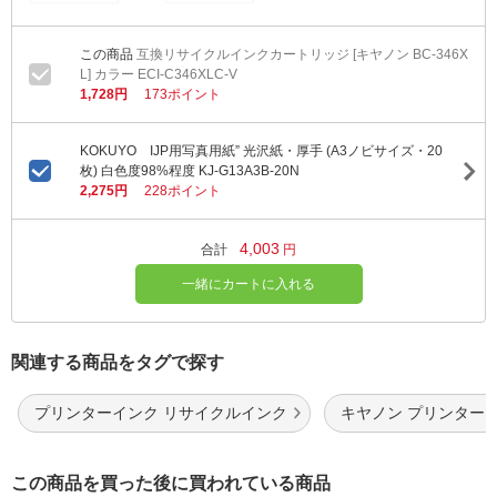
互換リサイクルインクカートリッジ [キヤノン BC-346X
L] カラー ECI-C346XLC-V
1,728円
173ポイント
KOKUYO IJP用写真用紙” 光沢紙・厚手 (A3ノビサイズ・20
枚) 白色度98%程度 KJ-G13A3B-20N
2,275円
228ポイント
4,003
合計
円
一緒にカートに入れる
関連する商品をタグで探す
プリンターインク リサイクルインク
キヤノン プリンター
この商品を買った後に買われている商品