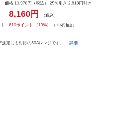
法
ー価格 10,978円（税込） 25％引き 2,818円引き
よくある質問・お問合せ
8,160円
I
（税込）
ご利用規約
ント
816ポイント
（
10%
）
（816円相当）
車測定にも対応の30Aレンジです。
詳細
E