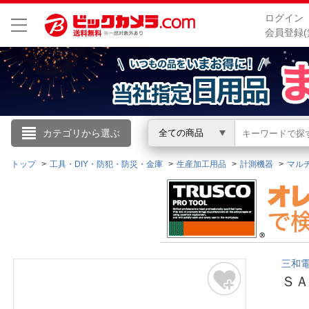
ログイン
会員登録(
こんにちは
カテゴリから選ぶ
全ての商品
ログイン
トップ
工具・DIY・防犯・防災・金庫
生産加工用品
計測機器
マル
新規会員登録
会員メニュー
三和電
お買いもの履歴
ＳＡ
閲覧履歴