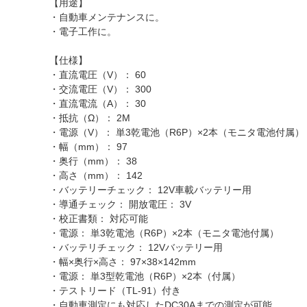
【用途】
・自動車メンテナンスに。
・電子工作に。
【仕様】
・直流電圧（V）： 60
・交流電圧（V）： 300
・直流電流（A）： 30
・抵抗（Ω）： 2M
・電源（V）： 単3乾電池（R6P）×2本（モニタ電池付属）
・幅（mm）： 97
・奥行（mm）： 38
・高さ（mm）： 142
・バッテリーチェック： 12V車載バッテリー用
・導通チェック： 開放電圧： 3V
・校正書類： 対応可能
・電源： 単3乾電池（R6P）×2本（モニタ電池付属）
・バッテリチェック： 12Vバッテリー用
・幅×奥行×高さ： 97×38×142mm
・電源： 単3型乾電池（R6P）×2本（付属）
・テストリード（TL-91）付き
・自動車測定にも対応したDC30Aまでの測定が可能