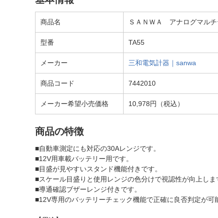
商品名
ＳＡＮＷＡ アナログマルチテ
型番
TA55
メーカー
三和電気計器｜sanwa
商品コード
7442010
メーカー希望小売価格
10,978円（税込）
商品の特徴
■自動車測定にも対応の30Aレンジです。
■12V用車載バッテリー用です。
■目盛が見やすいスタンド機能付きです。
■スケール目盛りと使用レンジの色分けで視認性が向上しま
■導通確認ブザーレンジ付きです。
■12V専用のバッテリーチェック機能で正確に良否判定が可