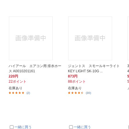
・
ハイアール エアコン用 排水ホー
ジェントス スモールキーライト
ス A0010201161
KEY LIGHT SK-10G ...
220円
873円
22ポイント
88ポイント
在庫あり
在庫あり
(2)
(30)
一緒に買う
一緒に買う