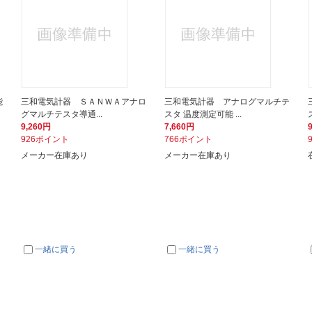
能
三和電気計器 ＳＡＮＷＡアナロ
三和電気計器 アナログマルチテ
グマルチテスタ導通...
スタ 温度測定可能 ...
9,260円
7,660円
926ポイント
766ポイント
メーカー在庫あり
メーカー在庫あり
一緒に買う
一緒に買う