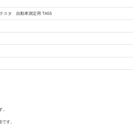
スタ 自動車測定用 TA55
す。
能です。