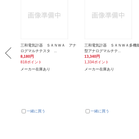
Ａアナロ
三和電気計器 ＳＡＮＷＡ アナ
三和電気計器 ＳＡＮＷＡ多機
ログマルチテスタ ...
型アナログマルチテ...
8,180円
13,340円
818ポイント
1,334ポイント
メーカー在庫あり
メーカー在庫あり
一緒に買う
一緒に買う