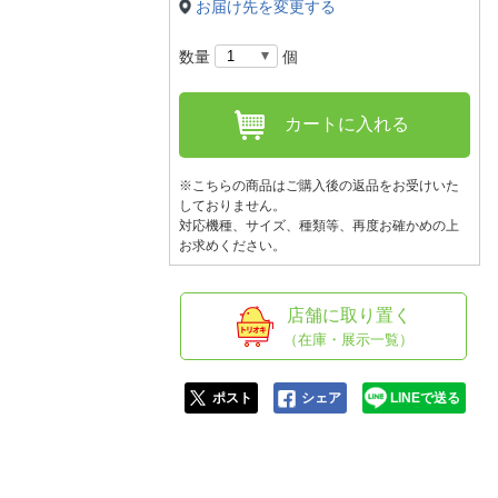
人窓口
お届け先を変更する
R情報
数量
個
カートに入れる
nglish / 中文
※こちらの商品はご購入後の返品をお受けいた
しておりません。
対応機種、サイズ、種類等、再度お確かめの上
お求めください。
店舗に取り置く
（在庫・展示一覧）
ポスト
シェア
LINEで送る