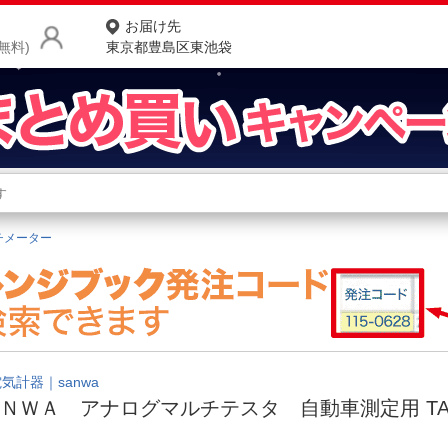
お届け先
無料)
東京都豊島区東池袋
商品をさがす
ランキングからさがす
ネ
チメーター
カテゴリ一覧からさがす
ポ
店
お
お客様サポート
気計器｜sanwa
ＮＷＡ アナログマルチテスタ 自動車測定用 TA
ご利用ガイド