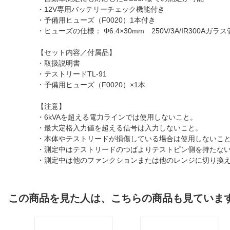
・12V専用バッテリーチェック機能付き
・予備用ヒューズ（F0020）1本付き
・ヒューズの仕様： Φ6.4×30mm 250V/3A/IR300Aガラス
【セット内容／付属品】
・取扱説明書
・テストリードTL-91
・予備用ヒューズ（F0020）×1本
【注意】
・6kVAを超える電力ラインでは使用しないこと。
・最大定格入力値を超える信号は入力しないこと。
・本体やテストリードが損傷している場合は使用しないこ
・測定中はテストリードのつばよりテストピン側を持たな
・測定中は他のファンクションまたは他のレンジに切り換
この商品を見た人は、こちらの商品も見ていま