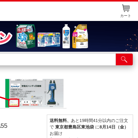
カート
店舗サービス
ット取り置き
イントカードWEB登録
舗情報・店舗一覧
取り寄せ品入荷状況照会
送料無料、
あと19時間41分以内のご注文
55
で
東京都豊島区東池袋
に
8月14日（金）
お届け