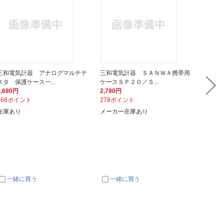
三和電気計器 アナログマルチテ
三和電気計器 ＳＡＮＷＡ携帯用
三和電気
スタ 保護ケース一...
ケースＳＰ２０／Ｓ...
出力用コ
9,680円
2,780円
7,700
968ポイント
278ポイント
770ポ
在庫あり
メーカー在庫あり
８月下
一緒に買う
一緒に買う
一