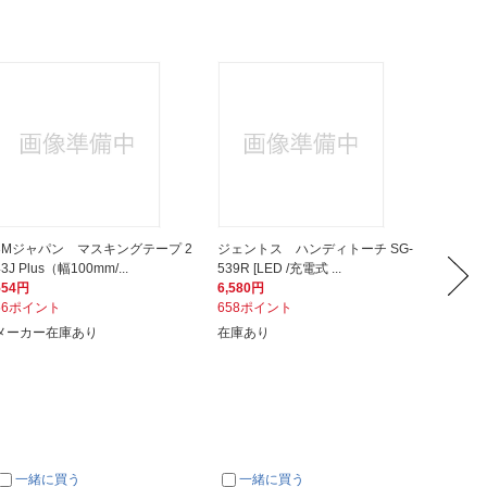
3Mジャパン マスキングテープ 2
ジェントス ハンディトーチ SG-
シンワ
43J Plus（幅100mm/...
539R [LED /充電式 ...
ープ ピン
554円
6,580円
276円
56ポイント
658ポイント
28ポイ
メーカー在庫あり
在庫あり
在庫あ
一緒に買う
一緒に買う
一