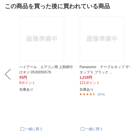
この商品を買った後に買われている商品
IMPUL
ハイアール エアコン用 上部締付
Panasonic テーブルタップ ザ
けネジ 0530056576
タップＸ ブラック ...
55円
1,210円
6ポイント
121ポイント
在庫あり
在庫あり
(274)
一緒に買う
一緒に買う