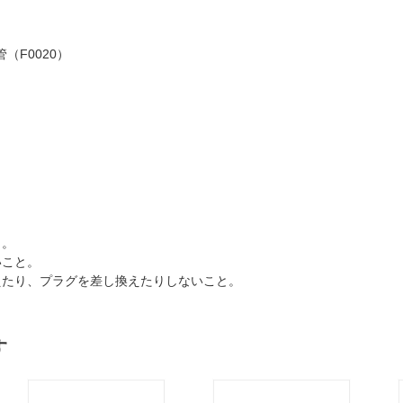
管（F0020）
と。
いこと。
えたり、プラグを差し換えたりしないこと。
す