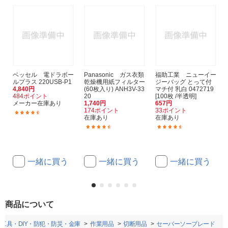
ベッセル 電ドラボー
Panasonic ガス衣類
福助工業 ニューイー
ルプラス 220USB-P1
乾燥機用紙フィルター
ジーバッグ とって付
4,840円
(60枚入り) ANH3V-33
マチ付 乳白 0472719
484ポイント
20
[100枚 /半透明]
メーカー在庫あり
1,740円
657円
174ポイント
33ポイント
(20)
在庫あり
在庫あり
(55)
(18)
一緒に買う
一緒に買う
一緒に買う
商品について
工具・DIY・防犯・防災・金庫
作業用品
切断用品
セーバーソーブレード