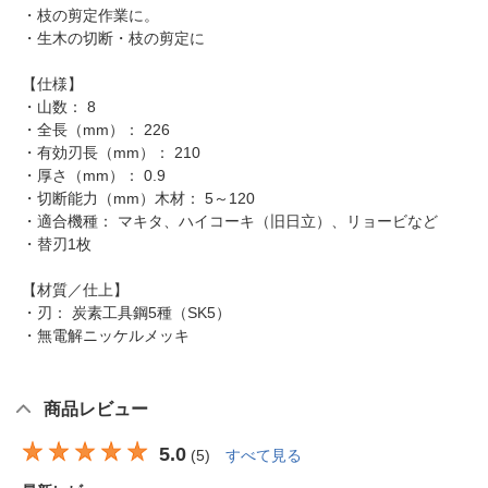
・枝の剪定作業に。
・生木の切断・枝の剪定に
【仕様】
・山数： 8
・全長（mm）： 226
・有効刃長（mm）： 210
・厚さ（mm）： 0.9
・切断能力（mm）木材： 5～120
・適合機種： マキタ、ハイコーキ（旧日立）、リョービなど
・替刃1枚
【材質／仕上】
・刃： 炭素工具鋼5種（SK5）
・無電解ニッケルメッキ
商品レビュー
5.0
(
5
)
すべて見る