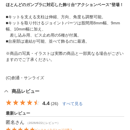
ほとんどのガンプラに対応した飾り台“アクションベース”登場！
■キットを支える支柱は伸縮、方向、角度も調整可能。
■キットを取り付けるジョイントパーツは股間用8mm幅、9mm
幅、10mm幅に加え、
差し込み用、ビス止め用の5種が付属。
■台座部は連結が可能、並べて飾るのに最適。
※商品の写真・イラストは実際の商品と一部異なる場合がござい
ますのでご了承ください。
(C)創通・サンライズ
商品レビュー
4.4
(
26
)
すべて見る
最新レビュー
匿名
さん
（2026/6/22にレビュー）
ビックカメラグループで購入