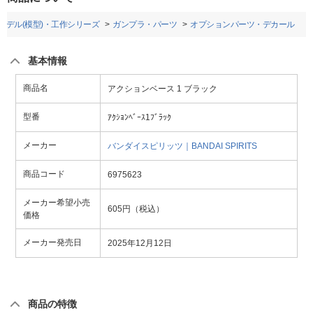
モデル(模型)・工作シリーズ
ガンプラ・パーツ
オプションパーツ・デカール
基本情報
商品名
アクションベース 1 ブラック
型番
ｱｸｼｮﾝﾍﾞｰｽ1ﾌﾞﾗｯｸ
メーカー
バンダイスピリッツ｜BANDAI SPIRITS
商品コード
6975623
メーカー希望小売
605円（税込）
価格
メーカー発売日
2025年12月12日
商品の特徴