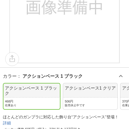
カラー
：
アクションベース 1 ブラック
アクションベース 1 ブラッ
アクションベース1 クリア
ア
ク
468円
506円
370
在庫あり
販売休止中です
在庫
ほとんどのガンプラに対応した飾り台“アクションベース”登場！
詳細