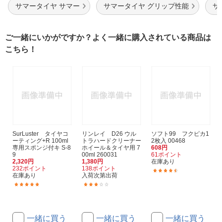
サマータイヤ サマー
サマータイヤ グリップ性能
サ
ご一緒にいかがですか？よく一緒に購入されている商品は
こちら！
SurLuster タイヤコ
リンレイ D26 ウル
ソフト99 フクピカ1
ーティング+R 100ml
トラハードクリーナー
2枚入 00468
専用スポンジ付キ S-8
ホイール＆タイヤ用 7
608円
9
00ml 260031
61ポイント
2,320円
1,380円
在庫あり
232ポイント
138ポイント
(34)
在庫あり
入荷次第出荷
(11)
(1)
一緒に買う
一緒に買う
一緒に買う