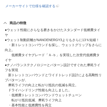
メーカーサイトで仕様を確認する
商品の特徴
●ウェット性能にさらなる磨きをかけたスタンダード低燃費タイ
ヤ
●ウェット制動距離がNANOENERGY3よりもさらに13％短縮！
・新トレットコンパウンドを採し、ウェットグリップをさらに
向上。
低燃費タイヤグレード「Ａ-ｂ」を実現した次世代低燃費タ
イヤ
●ナノバランステクノロジーとパターン設計ですぐれた摩耗ライ
フを実現
新トレットコンパウンドとワイドトレッド設計による高剛性リ
ブパターンが、
摩耗ライフの向上と転がり抵抗の低減を両立。
ドライハンドリング性能も向上しました。
・低燃費トレットコンパウンドウェットチューン
転がり抵抗低減、摩耗ライフ向上
・基本性能と低燃費性を両立