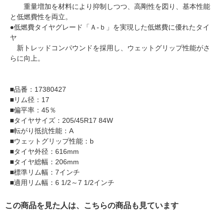
重量増加を材料により抑制しつつ、高剛性を図り、基本性能
と低燃費性を両立。
●低燃費タイヤグレード「Ａ-ｂ」を実現した低燃費に優れたタイ
ヤ
新トレッドコンパウンドを採用し、ウェットグリップ性能がさ
らに向上。
■品番：17380427
■リム径：17
■偏平率：45％
■タイヤサイズ：205/45R17 84W
■転がり抵抗性能：A
■ウェットグリップ性能：b
■タイヤ外径：616mm
■タイヤ総幅：206mm
■標準リム幅：7インチ
■適用リム幅：6 1/2～7 1/2インチ
この商品を見た人は、こちらの商品も見ています