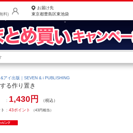
お届け先
無料)
東京都豊島区東池袋
商品をさがす
ランキングからさがす
ネ
カテゴリ一覧からさがす
ポ
アイ出版｜SEVEN & i PUBLISHING
クする作り置き
店
1,430円
（税込）
お
ント
43ポイント
お客様サポート
（43円相当）
ご利用ガイド