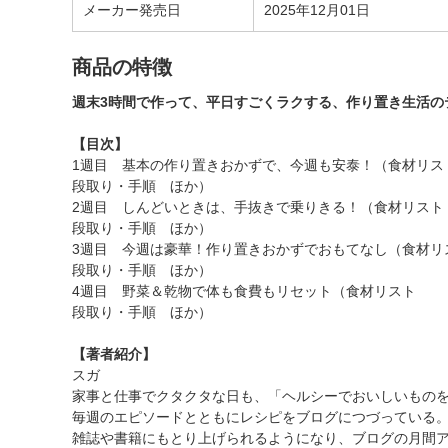
メーカー発売日
2025年12月01日
商品の特徴
週末3時間で作って、平日すごくラクする、作り置き生活の
【目次】
1週目 基本の作り置きおかずで、今週も安泰！（食材リス
段取り・手順 ほか）
2週目 しんどいときは、手抜きで乗りきる！（食材リスト
段取り・手順 ほか）
3週目 今週は豪華！作り置きおかずでおもてなし（食材リ
段取り・手順 ほか）
4週目 野菜＆乾物で体も食費もリセット（食材リスト
段取り・手順 ほか）
【著者紹介】
スガ
家事と仕事でクタクタな日も、「ヘルシーでおいしいもの
毎週のエピソードとともにレシピをブログにつづっている
雑誌や書籍にもとり上げられるようになり、ブログの月間ア