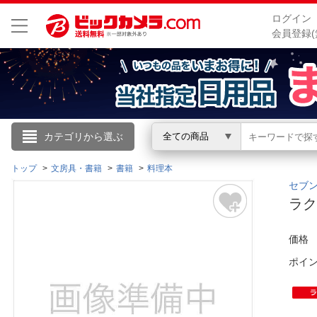
ログイン
会員登録(
こんにちは
カテゴリから選ぶ
全ての商品
ログイン
トップ
文房具・書籍
書籍
料理本
セブン&
ラ
新規会員登録
価格
会員メニュー
ポイ
お買いもの履歴
閲覧履歴