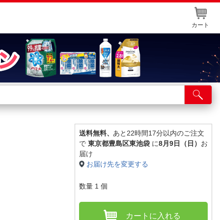
カート
店舗サービス
ット取り置き
イントカードWEB登録
送料無料、
あと22時間17分以内のご注文
で
東京都豊島区東池袋
に
8月9日（日）
お
舗情報・店舗一覧
届け
お届け先を変更する
取り寄せ品入荷状況照会
数量
1
個
カートに入れる