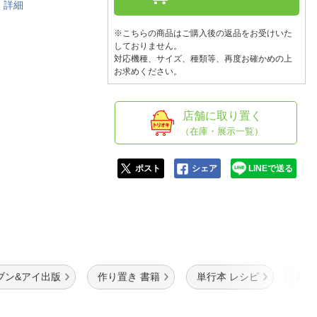
人窓口
。
詳細
R情報
※こちらの商品はご購入後の返品をお受けいた
しておりません。
対応機種、サイズ、種類等、再度お確かめの上
お求めください。
nglish / 中文
店舗に取り置く
（在庫・展示一覧）
ポスト
シェア
LINEで送る
ブン&アイ出版
作り置き 書籍
単行本 レシピ
書籍