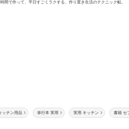
法
3時間で作って、平日すごくラクする、作り置き生活のテクニック帖
よくある質問・お問合せ
I
ご利用規約
E
キッチン用品
単行本 実用
実用 キッチン
書籍 セ