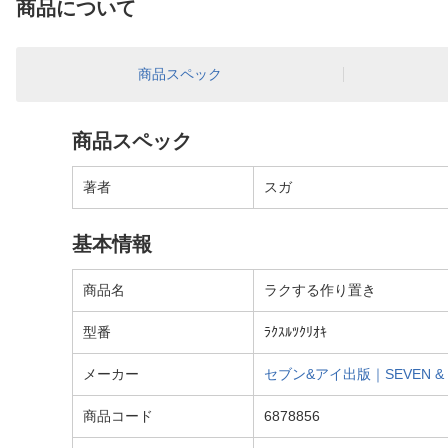
商品について
商品スペック
商品スペック
著者
スガ
基本情報
商品名
ラクする作り置き
型番
ﾗｸｽﾙﾂｸﾘｵｷ
メーカー
セブン&アイ出版｜SEVEN & i 
商品コード
6878856