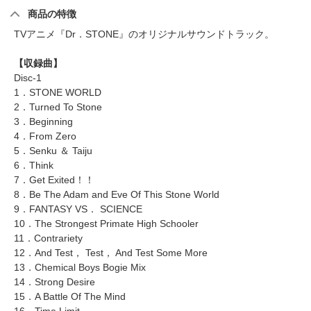
商品の特徴
TVアニメ『Dr．STONE』のオリジナルサウンドトラック。
【収録曲】
Disc-1
1．STONE WORLD
2．Turned To Stone
3．Beginning
4．From Zero
5．Senku ＆ Taiju
6．Think
7．Get Exited！！
8．Be The Adam and Eve Of This Stone World
9．FANTASY VS． SCIENCE
10．The Strongest Primate High Schooler
11．Contrariety
12．And Test， Test， And Test Some More
13．Chemical Boys Bogie Mix
14．Strong Desire
15．A Battle Of The Mind