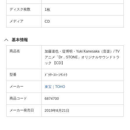
ディスク枚数
1枚
メディア
CD
基本情報
商品名
加藤達也・堤博明・Yuki Kanesaka（音楽）/ TV
アニメ「Dr．STONE」オリジナルサウンドトラ
ック 【CD】
型番
ﾄﾞｸﾀｰｽﾄｰﾝｻﾝﾄﾗ
メーカー
東宝｜TOHO
商品コード
6874700
メーカー発売日
2019年8月21日