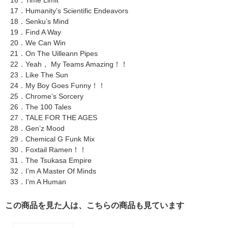
16．Time Limit
17．Humanity’s Scientific Endeavors
18．Senku’s Mind
19．Find A Way
20．We Can Win
21．On The Uilleann Pipes
22．Yeah， My Teams Amazing！！
23．Like The Sun
24．My Boy Goes Funny！！
25．Chrome’s Sorcery
26．The 100 Tales
27．TALE FOR THE AGES
28．Gen’z Mood
29．Chemical G Funk Mix
30．Foxtail Ramen！！
31．The Tsukasa Empire
32．I’m A Master Of Minds
33．I’m A Human
この商品を見た人は、こちらの商品も見ています