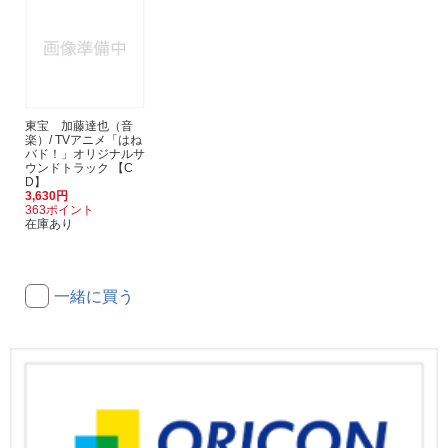
東宝 加藤達也（音
楽）/ TVアニメ「はね
バド！」オリジナルサ
ウンドトラック 【C
D】
3,630円
363ポイント
在庫あり
一緒に買う