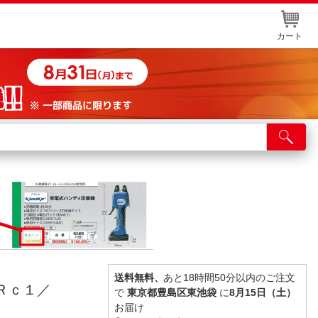
カート
店舗サービス
ット取り置き
イントカードWEB登録
舗情報・店舗一覧
取り寄せ品入荷状況照会
送料無料、
あと18時間50分以内のご注文
Ｒｃ１／
で
東京都豊島区東池袋
に
8月15日（土）
お届け