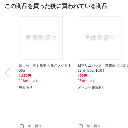
この商品を買った後に買われている商品
 0078
富士商 富士商事 カルスメイト 1
日本サニパック 業務用ポリ袋 
50g
23 黄 [70L /10枚]
1,160円
499円
116ポイント
25ポイント
在庫あり
メーカー在庫あり
一緒に買う
一緒に買う