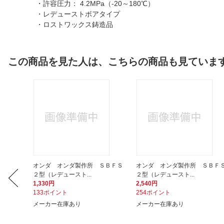
・許容圧力： 4.2MPa（-20～180℃）
・レデューストボアタイプ
・ロストワックス鋳造品
この商品を見た人は、こちらの商品も見ていま
ＦＦ型
オンダ オンダ製作所 ＳＢＦＳ
オンダ オンダ製作所 ＳＢＦ
２型（レデュースト...
２型（レデュースト...
1,330円
2,540円
133ポイント
254ポイント
メーカー在庫あり
メーカー在庫あり