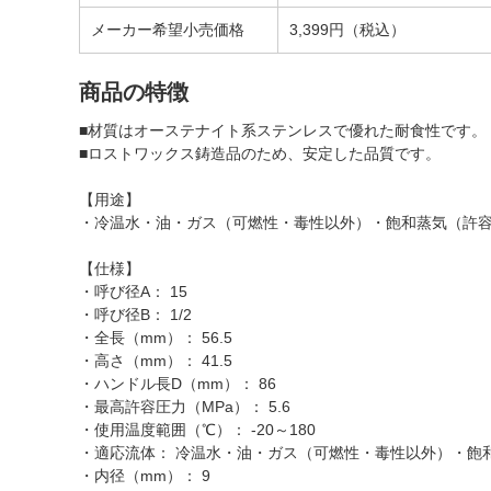
メーカー希望小売価格
3,399円（税込）
商品の特徴
■材質はオーステナイト系ステンレスで優れた耐食性です。
■ロストワックス鋳造品のため、安定した品質です。
【用途】
・冷温水・油・ガス（可燃性・毒性以外）・飽和蒸気（許容圧
【仕様】
・呼び径A： 15
・呼び径B： 1/2
・全長（mm）： 56.5
・高さ（mm）： 41.5
・ハンドル長D（mm）： 86
・最高許容圧力（MPa）： 5.6
・使用温度範囲（℃）： -20～180
・適応流体： 冷温水・油・ガス（可燃性・毒性以外）・飽和蒸
・内径（mm）： 9