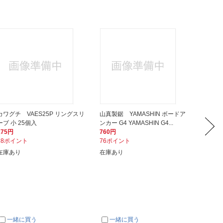
カワグチ VAES25P リングスリ
山真製鋸 YAMASHIN ボードア
ユーエ
ーブ 小 25個入
ンカー G4 YAMASHIN G4...
能目本体
175円
760円
2,810
18ポイント
76ポイント
281ポ
在庫あり
在庫あり
在庫あ
一緒に買う
一緒に買う
一