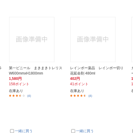
G
第一ビニール まきまきトレリス
レインボー薬品 レインボー切り
W600mmxH1800mm
花延命剤 480ml
1,580円
402円
158ポイント
41ポイント
在庫あり
在庫あり
(4)
(4)
一緒に買う
一緒に買う