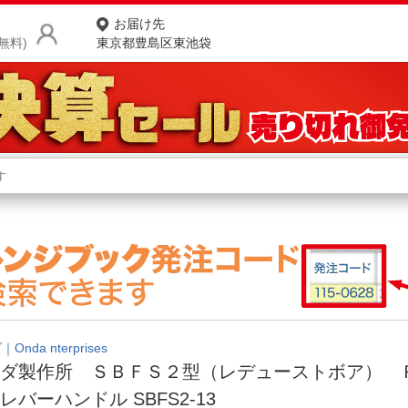
お届け先
無料)
東京都豊島区東池袋
商品をさがす
ランキングからさがす
ネ
カテゴリ一覧からさがす
ポ
店
お
お客様サポート
Onda nterprises
ンダ製作所 ＳＢＦＳ２型（レデューストボア） 
ご利用ガイド
レバーハンドル SBFS2-13