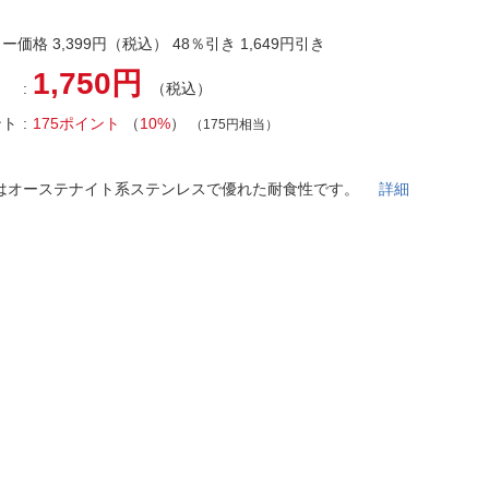
法
よくある質問・お問合せ
I
ー価格 3,399円（税込） 48％引き 1,649円引き
ご利用規約
1,750円
（税込）
ント
175ポイント
（
10%
）
（175円相当）
E
はオーステナイト系ステンレスで優れた耐食性です。
詳細