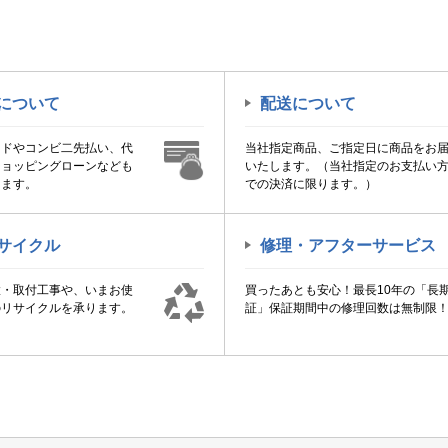
について
配送について
ードやコンビ二先払い、代
当社指定商品、ご指定日に商品をお
ショッピングローンなども
いたします。（当社指定のお支払い
けます。
での決済に限ります。）
サイクル
修理・アフターサービス
置・取付工事や、いまお使
買ったあとも安心！最長10年の「長
のリサイクルを承ります。
証」保証期間中の修理回数は無制限