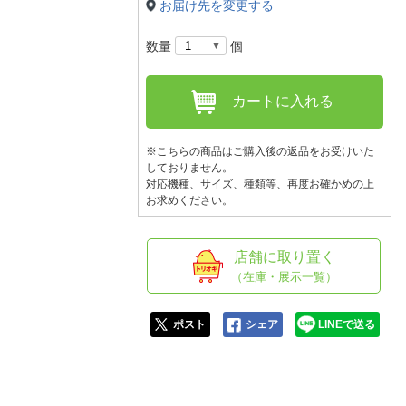
人窓口
お届け先を変更する
R情報
数量
個
カートに入れる
nglish / 中文
※こちらの商品はご購入後の返品をお受けいた
しておりません。
対応機種、サイズ、種類等、再度お確かめの上
お求めください。
店舗に取り置く
（在庫・展示一覧）
ポスト
シェア
LINEで送る