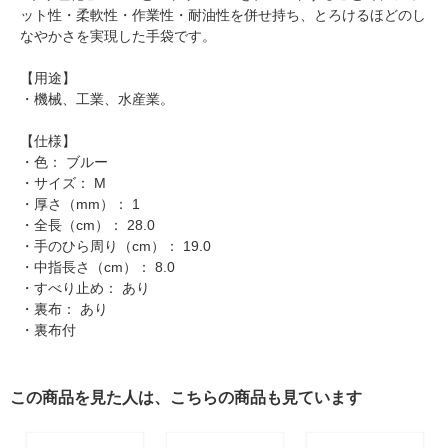
ット性・柔軟性・作業性・耐油性を併せ持ち、とろけるほどのし
なやかさを実現した手袋です。
【用途】
・機械、工業、水産業。
【仕様】
・色： ブルー
・サイズ： M
・厚さ（mm）： 1
・全長（cm）： 28.0
・手のひら周り（cm）： 19.0
・中指長さ（cm）： 8.0
・すべり止め： あり
・裏布： あり
・裏布付
この商品を見た人は、こちらの商品も見ています