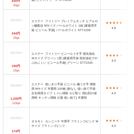
430円
43pt
エステー
ファミリー プレミアムタッチ ヒアルロ
ビ
ン酸配合 Mサイズ パールホワイト 1組 [家庭用手
4.8
袋 ビニール 手袋] パールホワイト ST71208
244円
25pt
エステー
ファミリー ビニールうす手 指先強化
Ｍサイズ グリーン 1双 [家庭用手袋 指先強化でや
4.0
ぶれにくい ビニール手袋] グリーン ST72240
150円
15pt
エステー
使いきり手袋 ビニール 極うす手 掃除
用 Mサイズ 半透明 100枚 [粉なし 使い捨て手袋
ラ
左右両用タイプ トイレ掃除 カビ取り 漂白剤の使
4.0
用時 キッチン掃除 介護 使い捨て] 半透明
1,240円
124pt
オカモト
カシニーナ 中厚手 フラミンゴピンク M
サイズ フラミンゴピンク
4.0
174円