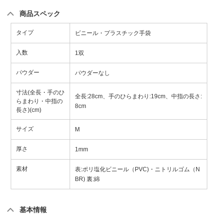
商品スペック
タイプ
ビニール・プラスチック手袋
入数
1双
パウダー
パウダーなし
寸法(全長・手のひ
全長:28cm、手のひらまわり:19cm、中指の長さ:
らまわり・中指の
8cm
長さ)(cm)
サイズ
M
厚さ
1mm
素材
表:ポリ塩化ビニール（PVC)・ニトリルゴム（N
BR) 裏:綿
基本情報