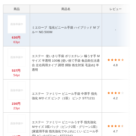
商品
商品名
レビュー
ミエローブ
塩化ビニール手袋 ハイブリッド M ブ
ビ
-
ルー NO.500M
630円
63pt
エステー
使いきり手袋 ポリエチレン 極うす手 M
サイズ 半透明 100枚 [使い捨て手袋 食品衛生法適
ポ
合 左右両用タイプ 調理 掃除 衛生対策 毛染め] 半
4.8
透明
537円
54pt
エステー
ファミリー ビニール手袋 中厚手 指先
ビ
強化 Mサイズ ピンク（1双） ピンク ST71211
4.2
230円
23pt
エステー
ファミリー ビニールうす手 指先強化
Ｍサイズ 3双パック（ピンク2双・グリーン1双）
ビ
[家庭用手袋 指先強化でやぶれにくい ビニール手
4.7
袋] ピンク/グリーン ST72242