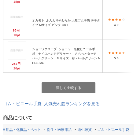
18pt
オカモト
ふんわりやわらか 天然ゴム手袋 薄手タ
イプ Mサイズ ピンク OK1
4.0
95円
10pt
ショーワグローブ
ショーワ 塩化ビニール手
袋 ナイスハンドデリケート さらっとタッチ
ビ
パールグリーン Ｍサイズ 緑 パールグリーン N
5.0
HDS-MG
253円
26pt
詳しく比較する
ゴム・ビニール手袋 人気売れ筋ランキングを見る
商品について
・日用品・化粧品・ペット
衛生・医療用品
衛生雑貨
ゴム・ビニール手袋