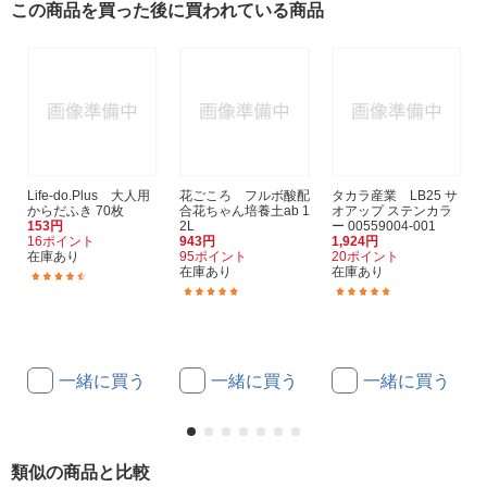
この商品を買った後に買われている商品
Life-do.Plus 大人用
花ごころ フルボ酸配
タカラ産業 LB25 サ
からだふき 70枚
合花ちゃん培養土ab 1
オアップ ステンカラ
153円
2L
ー 00559004-001
16ポイント
943円
1,924円
在庫あり
95ポイント
20ポイント
在庫あり
在庫あり
(2)
(4)
(2)
一緒に買う
一緒に買う
一緒に買う
類似の商品と比較