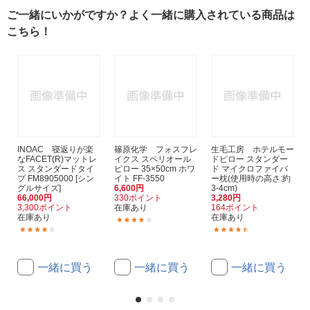
ご一緒にいかがですか？よく一緒に購入されている商品は
こちら！
INOAC 寝返りが楽
篠原化学 フォスフレ
生毛工房 ホテルモー
なFACET(R)マットレ
イクス スペリオール
ドピロー スタンダー
ス スタンダードタイ
ピロー 35×50cm ホワ
ド マイクロファイバ
プ FM8905000 [シン
イト FF-3550
ー枕(使用時の高さ:約
グルサイズ]
6,600円
3-4cm)
66,000円
330ポイント
3,280円
3,300ポイント
在庫あり
164ポイント
在庫あり
在庫あり
(1)
(1)
(164)
一緒に買う
一緒に買う
一緒に買う