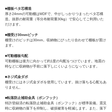
■棚板ベタ芯構造
厚さ24mmの可動棚はMDFで、中がしっかりつまったベタ芯構
造。抜群の耐荷重（等分布耐荷重30kg）で安心してご利用いた
だけます。
■棚受け30mmピッチ
棚受けのピッチは30mm。収納物にぴったり合わせて棚板が置け
ます。
■可動棚板勾配
可動棚板は後方に向かって約1度の勾配をつけています。地震の
時などに収納物が手前に落下しにくいようになっています。
■ネジ式金ダボ
棚受けにはネジ式金ダボを使用しています。抜け落ちる心配もあ
りません。
■転落防止補助金具（ボンフック）
特許登録済の転落防止補助金具（ボンフック）が標準装備。震災
時に収納物の落下を抑制し、破損被害を軽減します。また、落下