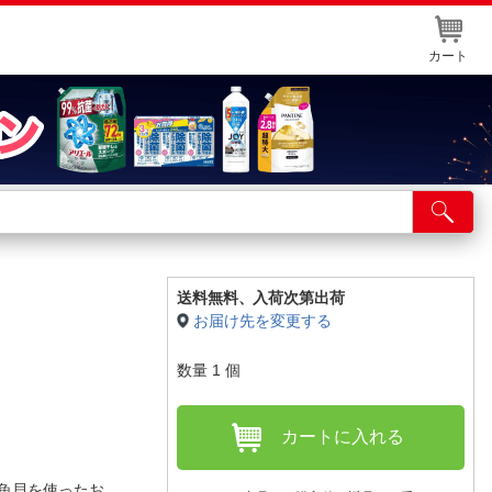
カート
店舗サービス
ット取り置き
イントカードWEB登録
送料無料、
入荷次第出荷
お届け先を変更する
舗情報・店舗一覧
数量
1
個
取り寄せ品入荷状況照会
カートに入れる
魚貝を使ったお