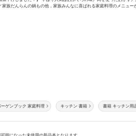
法
よくある質問・お問合せ
／家族だんらんの鍋もの他，家族みんなに喜ばれる家庭料理のメニュ
I
ご利用規約
E
バーゲンブック 家庭料理
キッチン 書籍
書籍 キッチン用
が可能になった未使用の新品本となります。