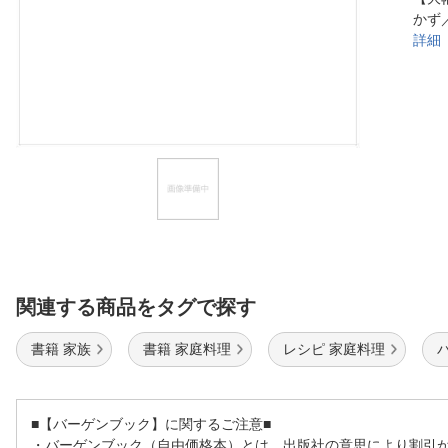
かず
ほしいもの
詳細
お知らせ
関連する商品をタグで探す
書籍 家族
書籍 家庭料理
レシピ 家庭料理
■【バーゲンブック】に関するご注意■
・バーゲンブック（自由価格本）とは、出版社の意思により割引