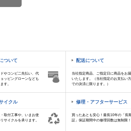
について
配送について
ードやコンビ二先払い、代
当社指定商品、ご指定日に商品をお
ショッピングローンなども
いたします。（当社指定のお支払い
けます。
での決済に限ります。）
サイクル
修理・アフターサービス
置・取付工事や、いまお使
買ったあとも安心！最長10年の「長
のリサイクルを承ります。
証」保証期間中の修理回数は無制限