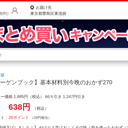
お届け先
無料)
東京都豊島区東池袋
商品をさがす
ランキングからさがす
ネ
カテゴリ一覧からさがす
ポ
出版
ーゲンブック】基本材料別今晩のおかず270
店
ー価格 1,885円（税込） 66％引き 1,247円引き
お
638円
お客様サポート
（税込）
ント
20ポイント
（20円相当）
ご利用ガイド
幅値下げしました！】 やはり人気はおふくろの味／肉を使ったおかず／