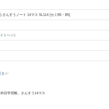
ズ) さんすうノート 14マス SL114 [セミB5・B5]
イトへ
）
見る
科目学習帳、さんすう14マス