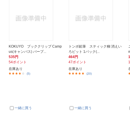
7
KOKUYO ブッククリップ Camp
トンボ鉛筆 スティック糊 消えい
us(キャンパス) パープ...
ろピット 1パック(...
535円
464円
54ポイント
47ポイント
在庫あり
在庫あり
(5)
(20)
一緒に買う
一緒に買う