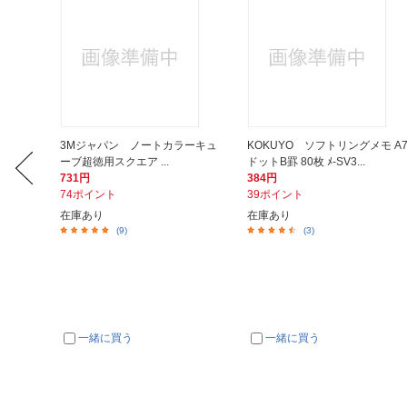
エナージェ
3Mジャパン ノートカラーキュ
KOKUYO ソフトリングメモ A
ーブ超徳用スクエア ...
ドットB罫 80枚 ﾒ-SV3...
731円
384円
74ポイント
39ポイント
在庫あり
在庫あり
(9)
(3)
一緒に買う
一緒に買う