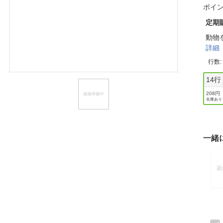
ポイ
ほしいもの
定期
お知らせ
動物
詳細
行数
14行
208円
在庫あり
一緒