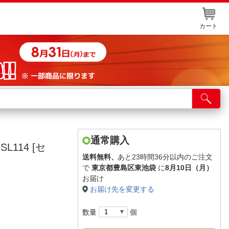
カート
店舗サービス
ット取り置き
イントカードWEB登録
通常購入
L114 [セ
舗情報・店舗一覧
送料無料、
あと23時間36分以内のご注文
で
東京都豊島区東池袋
に
8月10日（月）
取り寄せ品入荷状況照会
お届け
お届け先を変更する
数量
個