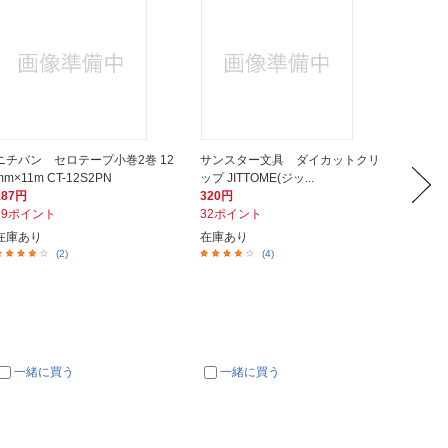
ニチバン セロテープ小巻2巻 12
サンスター文具 ダイカットクリ
レイメ
mm×11m CT-12S2PN
ップ JITTOME(ジッ...
規セット
187円
320円
364円
19ポイント
32ポイント
37ポイ
在庫あり
在庫あり
在庫あ
(2)
(4)
一緒に買う
一緒に買う
一