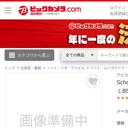
ログイン
会員登録(
こんにちは
カテゴリから選ぶ
全ての商品
ログイン
トップ
文房具・書籍
ノート・メモ・ファイル
ノート・ルーズリーフ・
アピカ
Sc
新規会員登録
ミB
会員メニュー
メーカ
お買いもの履歴
価格
閲覧履歴