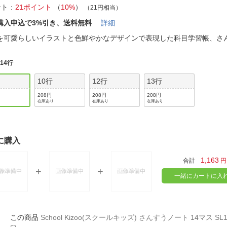
法
よくある質問・お問合せ
ント
21ポイント
（
10%
）
（21円相当）
I
購入申込で3%引き、送料無料
詳細
ご利用規約
を可愛らしいイラストと色鮮やかなデザインで表現した科目学習帳、さ
:
14行
E
10行
12行
13行
208円
208円
208円
在庫あり
在庫あり
在庫あり
に購入
1,163
合計
円
一緒にカートに入
School Kizoo(スクールキッズ) さんすうノート 14マス SL1