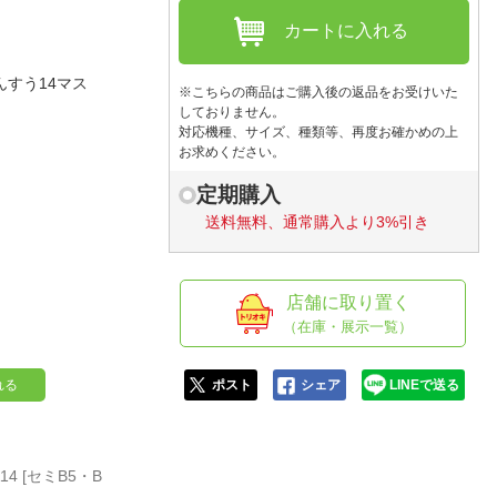
人窓口
カートに入れる
R情報
んすう14マス
※こちらの商品はご購入後の返品をお受けいた
しておりません。
対応機種、サイズ、種類等、再度お確かめの上
お求めください。
nglish / 中文
定期購入
送料無料、通常購入より3%引き
店舗に取り置く
（在庫・展示一覧）
れる
ポスト
シェア
LINEで送る
14 [セミB5・B