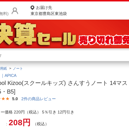
お届け先
無料)
東京都豊島区東池袋
商品をさがす
ランキングからさがす
ネ
用紙
ノート
カテゴリ一覧からさがす
ポ
｜APICA
hool Kizoo(スクールキッズ) さんすうノート 14マス S
店
5・B5]
お
5.0
2
件の商品レビュー
お客様サポート
ー価格 220円（税込） 5％引き 12円引き
208円
ご利用ガイド
（税込）