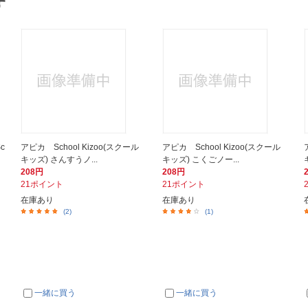
す
c
アピカ School Kizoo(スクール
アピカ School Kizoo(スクール
キッズ) さんすうノ...
キッズ) こくごノー...
208円
208円
21ポイント
21ポイント
在庫あり
在庫あり
(2)
(1)
一緒に買う
一緒に買う