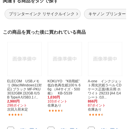
関連する商品をタグで探す
プリンターインク リサイクルインク
キヤノン プリンター
この商品を買った後に買われている商品
ELECOM USBメモ
KOKUYO “KB用紙”
A-one インクジェッ
リ (Mac/Windows11対
低白色再生紙100％ 6
ト用光沢紙ラベル CD
応) ブラック MF-PKU
6g （A4サイズ・500
ケース正面/表示用 ホ
3032GBK [32GB /US
枚） KB-SS39
ワイト 29233 [A4 /14
B TypeA /USB3.1 /...
1,030円
シート /10...
2,980円
103ポイント
866円
298ポイント
在庫あり
87ポイント
次回入荷未定
在庫あり
(6)
(132)
(2)