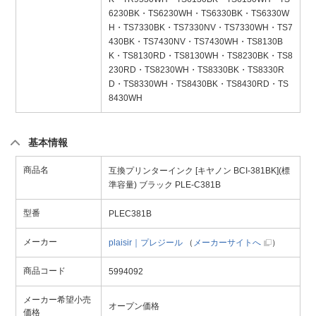
6230BK・TS6230WH・TS6330BK・TS6330W
H・TS7330BK・TS7330NV・TS7330WH・TS7
430BK・TS7430NV・TS7430WH・TS8130B
K・TS8130RD・TS8130WH・TS8230BK・TS8
230RD・TS8230WH・TS8330BK・TS8330R
D・TS8330WH・TS8430BK・TS8430RD・TS
8430WH
基本情報
商品名
互換プリンターインク [キヤノン BCI-381BK](標
準容量) ブラック PLE-C381B
型番
PLEC381B
メーカー
plaisir｜プレジール
（
メーカーサイトへ
）
商品コード
5994092
メーカー希望小売
オープン価格
価格