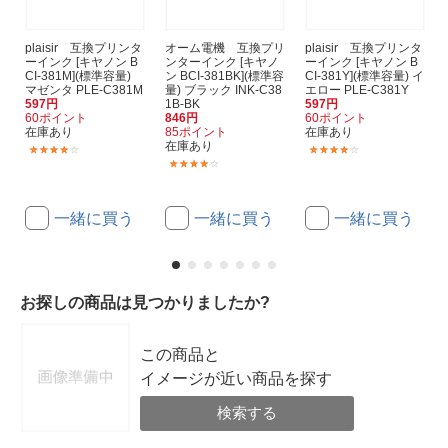
plaisir 互換プリンタ
オーム電機 互換プリ
plaisir 互換プリンタ
ーインク [キヤノン B
ンターインク [キヤノ
ーインク [キヤノン B
CI-381M](標準容量)
ン BCI-381BK](標準容
CI-381Y](標準容量) イ
マゼンタ PLE-C381M
量) ブラック INK-C38
エロー PLE-C381Y
597円
1B-BK
597円
60ポイント
846円
60ポイント
在庫あり
85ポイント
在庫あり
在庫あり
(90)
(90)
(1)
一緒に買う
一緒に買う
一緒に買う
お探しの商品は見つかりましたか?
この商品と
イメージが近い商品を探す
検索する