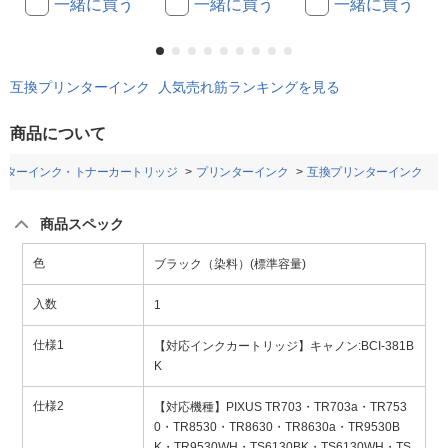
一緒に買う
一緒に買う
一緒に買う
互換プリンターインク 人気売れ筋ランキングを見る
商品について
ンターインク・トナーカートリッジ
プリンターインク
互換プリンターインク
商品スペック
色
ブラック（染料）(標準容量)
入数
1
仕様1
【対応インクカートリッジ】キャノン:BCI-381B
K
仕様2
【対応機種】PIXUS TR703・TR703a・TR753
0・TR8530・TR8630・TR8630a・TR9530B
K・TR9530WH・TS6130BK・TS6130WH・TS