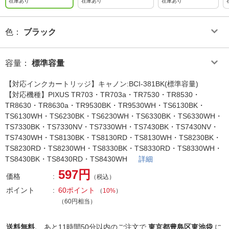
在庫あり
在庫あり
在庫あり
色
：
ブラック
容量
：
標準容量
【対応インクカートリッジ】キャノン:BCI-381BK(標準容量)
【対応機種】PIXUS TR703・TR703a・TR7530・TR8530・
TR8630・TR8630a・TR9530BK・TR9530WH・TS6130BK・
TS6130WH・TS6230BK・TS6230WH・TS6330BK・TS6330WH・
TS7330BK・TS7330NV・TS7330WH・TS7430BK・TS7430NV・
TS7430WH・TS8130BK・TS8130RD・TS8130WH・TS8230BK・
TS8230RD・TS8230WH・TS8330BK・TS8330RD・TS8330WH・
TS8430BK・TS8430RD・TS8430WH
詳細
597円
価格
（税込）
ポイント
60ポイント
（
10%
）
（60円相当）
送料無料、
あと
11時間50分以内
のご注文で
東京都豊島区東池袋
に