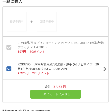
一緒に購入
互換プリンターインク [キヤノン BCI-381BK](標準容量)
ブラック PLE-C381B
597円
60ポイント
KOKUYO IJP用写真用紙” 光沢紙・厚手 (A3ノビサイズ・20
枚) 白色度98%程度 KJ-G13A3B-20N
2,275円
228ポイント
2,872
合計
円
一緒にカートに入れる