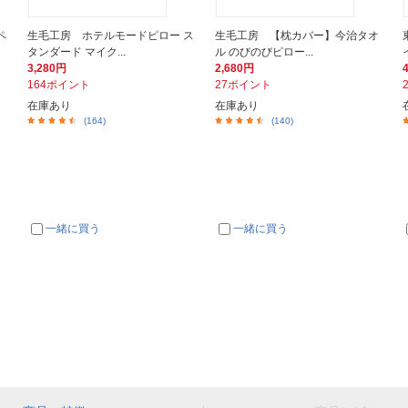
ペ
生毛工房 ホテルモードピロー ス
生毛工房 【枕カバー】今治タオ
タンダード マイク...
ル のびのびピロー...
3,280円
2,680円
164ポイント
27ポイント
在庫あり
在庫あり
(164)
(140)
一緒に買う
一緒に買う