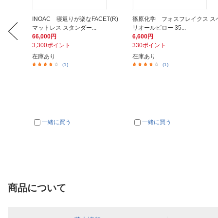
ブリーズ）
INOAC 寝返りが楽なFACET(R)
篠原化学 フォスフレイクス ス
マットレス スタンダー...
リオールピロー 35...
66,000円
6,600円
3,300ポイント
330ポイント
在庫あり
在庫あり
(1)
(1)
一緒に買う
一緒に買う
商品について