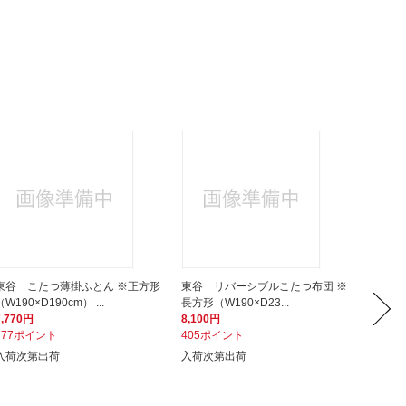
東谷 こたつ薄掛ふとん ※正方形
東谷 リバーシブルこたつ布団 ※
東谷 
（W190×D190cm） ...
長方形（W190×D23...
ア系 ※
7,770円
8,100円
7,760
777ポイント
405ポイント
388ポ
入荷次第出荷
入荷次第出荷
入荷次