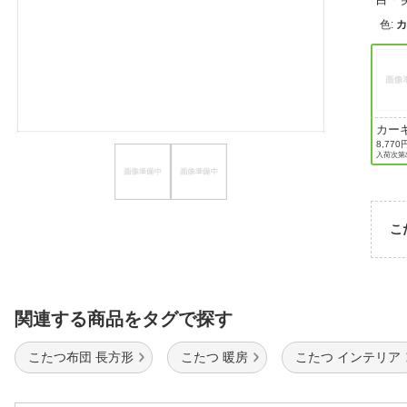
ほしいもの
色
:
お知らせ
カー
8,770
入荷次第
こ
関連する商品をタグで探す
こたつ布団 長方形
こたつ 暖房
こたつ インテリア