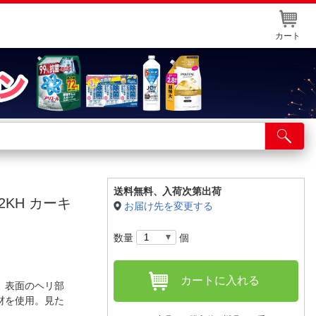
カート
店舗サービス
ット取り置き
イントカードWEB登録
送料無料、
入荷次第出荷
2KH カーキ
お届け先を変更する
舗情報・店舗一覧
数量
個
取り寄せ品入荷状況照会
カートに入れる
。表面のヘリ部
材を使用。見た