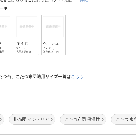
法
よくある質問・お問合せ
カーキ
I
ご利用規約
キ
ネイビー
ベージュ
E
円
9,170円
7,700円
出荷
入荷次第出荷
販売休止中です
たつ台、こたつ布団適用サイズ一覧は
こちら
掛布団 インテリア
こたつ布団 保温性
こたつ 東