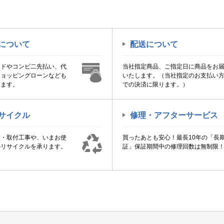
について
配送について
ードやコンビ二先払い、代
当社指定商品、ご指定日に商品をお
ショッピングローンなども
いたします。（当社指定のお支払い
けます。
での決済に限ります。）
サイクル
修理・アフターサービス
置・取付工事や、いまお使
買ったあとも安心！最長10年の「長
のリサイクルを承ります。
証」保証期間中の修理回数は無制限