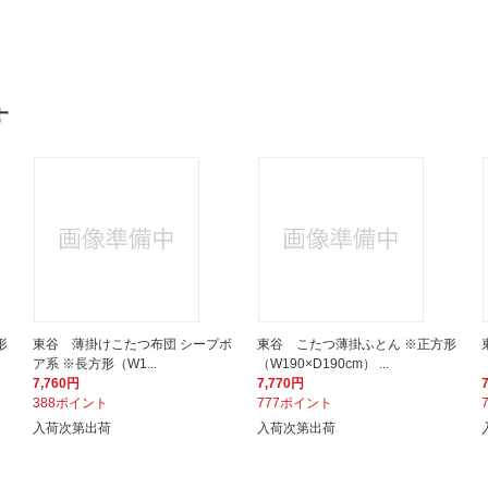
す
形
東谷 薄掛けこたつ布団 シープボ
東谷 こたつ薄掛ふとん ※正方形
ア系 ※長方形（W1...
（W190×D190cm） ...
7,760円
7,770円
388ポイント
777ポイント
入荷次第出荷
入荷次第出荷