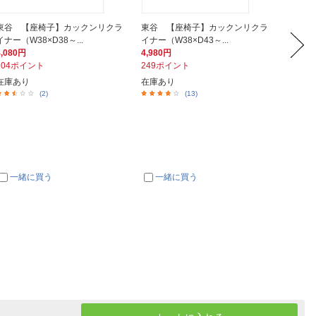
東谷 【座椅子】カックンリクラ
東谷 【座椅子】カックンリクラ
東谷 
イナー（W38×D38～...
イナー（W38×D43～...
シスタ 
4,080円
4,980円
6,380
204ポイント
249ポイント
319ポ
在庫あり
在庫あり
在庫あ
(2)
(13)
一緒に買う
一緒に買う
一