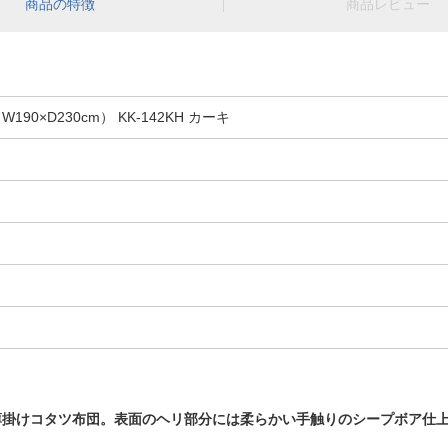
商品の特徴
商品レビュー
0×D230cm） KK-142KH カーキ
薄掛けコタツ布団。表面のヘリ部分には柔らかい手触りのシープボア仕