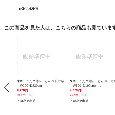
■KK-142KH
この商品を見た人は、こちらの商品も見ていま
形（W1
東谷 こたつ薄掛ふとん ※長方形
東谷 こたつ薄掛ふとん ※正方
（W190×D230cm） ...
（W190×D190cm） ...
9,170円
7,770円
917ポイント
777ポイント
入荷次第出荷
入荷次第出荷