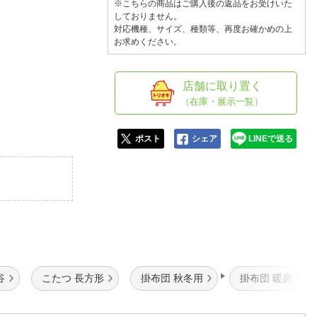
人窓口
※こちらの商品はご購入後の返品をお受けいた
しておりません。
R情報
対応機種、サイズ、種類等、再度お確かめの上
お求めください。
店舗に取り置く
（在庫・展示一覧）
nglish / 中文
ポスト
シェア
LINEで送る
谷
こたつ 長方形
掛布団 秋冬用
掛布団 暖房