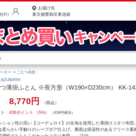
お届け先
無料)
東京都豊島区東池袋
商品をさがす
ランキングからさがす
ネ
ーター
こたつ布団
カテゴリ一覧からさがす
ポ
AZUMAYA
つ薄掛ふとん ※長方形（W190×D230cm） KK-14
店
8,770円
（税込）
お
ント
439ポイント
（
5%
）
お客様サポート
（439円相当）
ッション性の高い【コーデュロイ】の生地を使用した薄掛けコタツ布団
ご利用ガイド
は柔らかい手触りのシープボア仕上げ。裏面は保温性のあるフリース素
実用性どちらもこだわったコタツ布団。
詳細