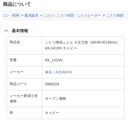
商品について
アコン・照明
暖房器具
こたつ・こたつ布団・こたつヒーター
こたつ布団
基本情報
商品名
こたつ薄掛ふとん ※正方形（W190×D190cm）
KK-141NV ネイビー
型番
KK_141NV
メーカー
東谷｜AZUMAYA
商品コード
5806204
メーカー希望小売
オープン価格
価格
色
ネイビー