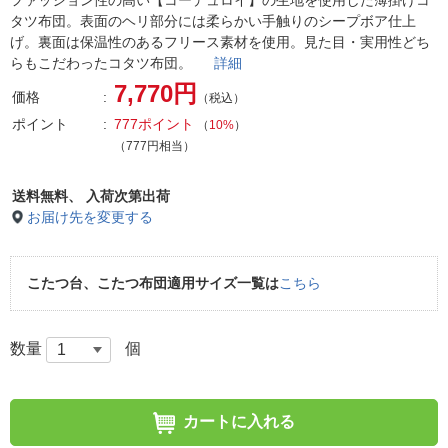
ファッション性の高い【コーデュロイ】の生地を使用した薄掛けコ
タツ布団。表面のヘリ部分には柔らかい手触りのシープボア仕上
げ。裏面は保温性のあるフリース素材を使用。見た目・実用性どち
らもこだわったコタツ布団。
詳細
7,770円
価格
（税込）
ポイント
777ポイント
（
10%
）
（777円相当）
送料無料、
入荷次第出荷
お届け先を変更する
こたつ台、こたつ布団適用サイズ一覧は
こちら
数量
個
カートに入れる