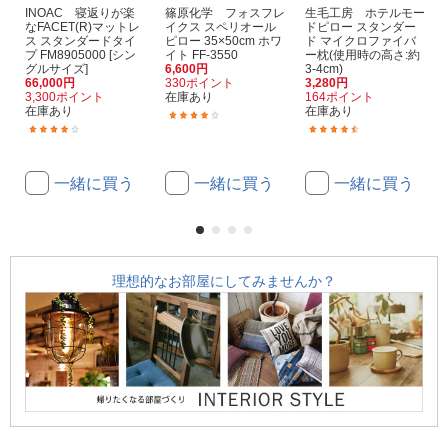
INOAC 寝返りが楽
篠原化学 フォスフレ
生毛工房 ホテルモー
なFACET(R)マットレ
イクス スペリオール
ドピロー スタンダー
ス スタンダードタイ
ピロー 35×50cm ホワ
ド マイクロファイバ
プ FM8905000 [シン
イト FF-3550
ー枕(使用時の高さ:約
グルサイズ]
6,600円
3-4cm)
66,000円
330ポイント
3,280円
3,300ポイント
在庫あり
164ポイント
在庫あり
在庫あり
(1)
(1)
(164)
一緒に買う
一緒に買う
一緒に買う
理想的なお部屋にしてみませんか？