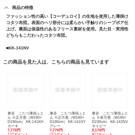
商品の特徴
ファッション性の高い【コーデュロイ】の生地を使用した薄掛け
コタツ布団。表面のヘリ部分には柔らかい手触りのシープボア仕
上げ。裏面は保温性のあるフリース素材を使用。見た目・実用性
どちらもこだわったコタツ布団。
■KK-141NV
この商品を見た人は、こちらの商品も見ています
東谷 こたつ薄掛ふと
東谷 こたつ薄掛ふと
東谷 こたつ薄掛ふと
ん ※正方形（W190×
ん ※正方形（W190×
ん ※長方形（W190×
D190cm） KK-141KH
D190cm） KK-141GY
D230cm） KK-142NV
カーキ
グレー
ネイビー
7,770円
7,770円
9,170円
777ポイント
777ポイント
917ポイント