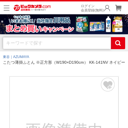
ログイン
会員登録(無料)
東谷｜AZUMAYA
こたつ薄掛ふとん ※正方形（W190×D190cm） KK-141NV ネイビー