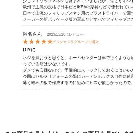
少しフィリップスネジも含まれていましたが、殆どがポジ
欧州で主流の規格で日本だとIKEAの家具などで使われてい
日本で主流のフィリップスネジ用のプラスドライバーで回
メーカーの新パッケージ版の写真だとすべてフィリップス
匿名
さん
（2023/11/26にレビュー）
ビックカメラグループで購入
DIYに
ネジを買おうと思うと、ホームセンターは車で行くような
っている店は少ないです。
ダメでも安価なので、予備的にストックしておくにはいい
今回はセルフリフォームの際にカーテンボックス自作に使
薄く軽めの板で作成するのに短めにビスが欲しかったので