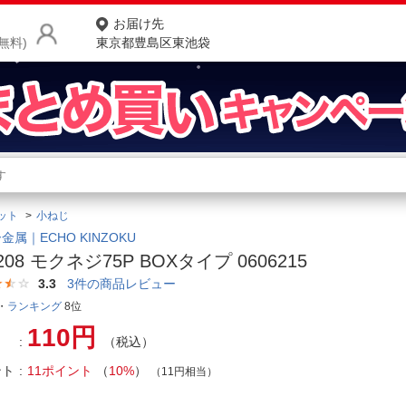
お届け先
無料)
東京都豊島区東池袋
商品をさがす
ランキングからさがす
ネ
ット
小ねじ
カテゴリ一覧からさがす
ポ
金属｜ECHO KINZOKU
208 モクネジ75P BOXタイプ 0606215
店
3.3
3
件の商品レビュー
お
・
ランキング
8位
110円
お客様サポート
（税込）
ント
11ポイント
（
10%
）
（11円相当）
ご利用ガイド