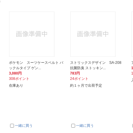
す
ポケモン スーツケースベルト バ
ストリックスデザイン SA-208
ックルタイプ ゲン...
抗菌防臭 ストッキン...
3,080円
783円
308ポイント
24ポイント
在庫あり
約１ヶ月で出荷予定
一緒に買う
一緒に買う