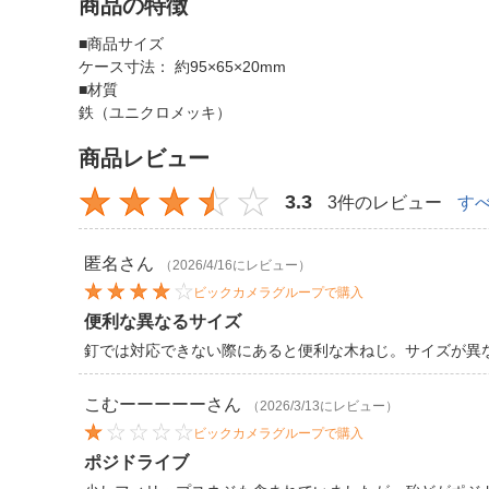
商品の特徴
■商品サイズ
ケース寸法： 約95×65×20mm
■材質
鉄（ユニクロメッキ）
商品レビュー
3.3
3件のレビュー
す
匿名
さん
（2026/4/16にレビュー）
ビックカメラグループで購入
便利な異なるサイズ
釘では対応できない際にあると便利な木ねじ。サイズが異
こむーーーーー
さん
（2026/3/13にレビュー）
ビックカメラグループで購入
ポジドライブ