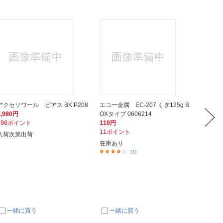
アクセソワール ピアス BK P208
エコー金属 EC-207 くぎ125g B
三菱マ
1,980円
OXタイプ 0606214
8AM
198ポイント
110円
80円
11ポイント
8ポイ
入荷次第出荷
在庫あり
約２～
(1)
一緒に買う
一緒に買う
一