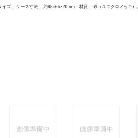
法
よくある質問・お問合せ
サイズ： ケース寸法： 約95×65×20mm、材質： 鉄（ユニクロメッ
I
ご利用規約
E