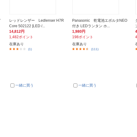
イ
レッドレンザー Ledlenser H7R
Panasonic 乾電池エボルタNEO
Core 502122 [LED /...
付き LEDランタン ホ...
14,812円
1,980円
1,482ポイント
198ポイント
在庫あり
在庫あり
(1)
(111)
一緒に買う
一緒に買う