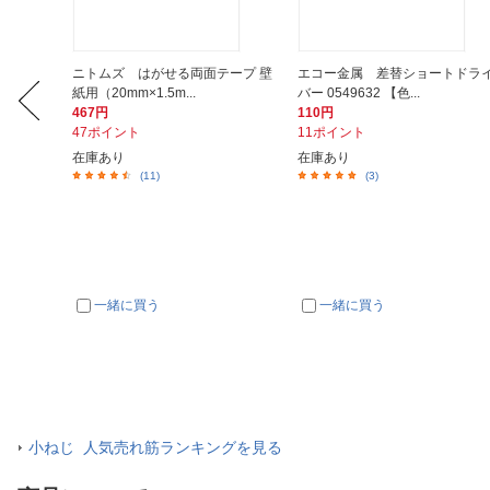
ース 2
ニトムズ はがせる両面テープ 壁
エコー金属 差替ショートドラ
紙用（20mm×1.5m...
バー 0549632 【色...
467円
110円
47ポイント
11ポイント
在庫あり
在庫あり
(11)
(3)
一緒に買う
一緒に買う
小ねじ 人気売れ筋ランキングを見る