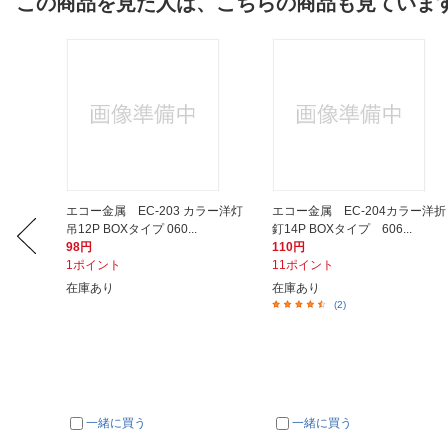
この商品を見た人は、こちらの商品も見ていま
グ Pタ
エコー金属 EC-203 カラー洋灯
エコー金属 EC-204カラー洋折
吊12P BOXタイプ 060...
釘14P BOXタイプ 606...
98円
110円
1ポイント
11ポイント
在庫あり
在庫あり
(2)
一緒に買う
一緒に買う