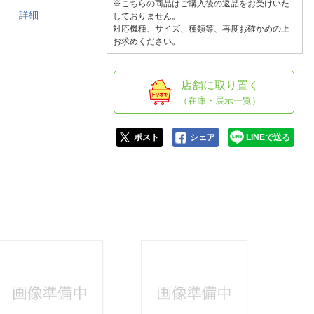
人窓口
※こちらの商品はご購入後の返品をお受けいた
キ）。
詳細
しておりません。
R情報
対応機種、サイズ、種類等、再度お確かめの上
お求めください。
店舗に取り置く
（在庫・展示一覧）
nglish / 中文
ポスト
シェア
LINEで送る