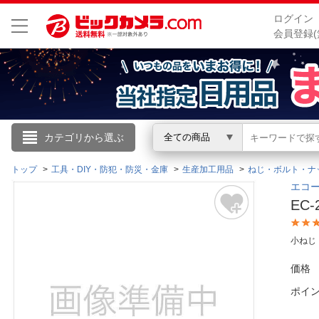
ログイン
会員登録(
こんにちは
カテゴリから選ぶ
全ての商品
ログイン
トップ
工具・DIY・防犯・防災・金庫
生産加工用品
ねじ・ボルト・ナ
エコー
EC-
新規会員登録
小ねじ
会員メニュー
価格
お買いもの履歴
ポイ
閲覧履歴