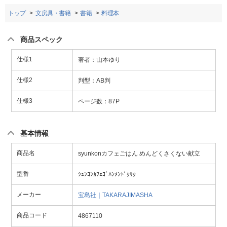
トップ
文房具・書籍
書籍
料理本
商品スペック
仕様1
著者：山本ゆり
仕様2
判型：AB判
仕様3
ページ数：87P
基本情報
商品名
syunkonカフェごはん めんどくさくない献立
型番
ｼｭﾝｺﾝｶﾌｪｺﾞﾊﾝﾒﾝﾄﾞｸｻｸ
メーカー
宝島社｜TAKARAJIMASHA
商品コード
4867110