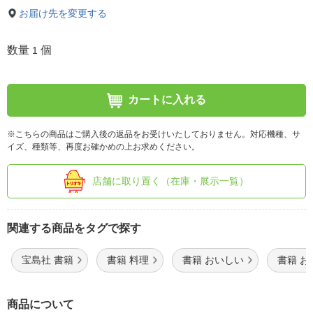
お届け先を変更する
数量
個
1
カートに入れる
※こちらの商品はご購入後の返品をお受けいたしておりません。対応機種、サ
イズ、種類等、再度お確かめの上お求めください。
店舗に取り置く（在庫・展示一覧）
関連する商品をタグで探す
宝島社 書籍
書籍 料理
書籍 おいしい
書籍 お
商品について