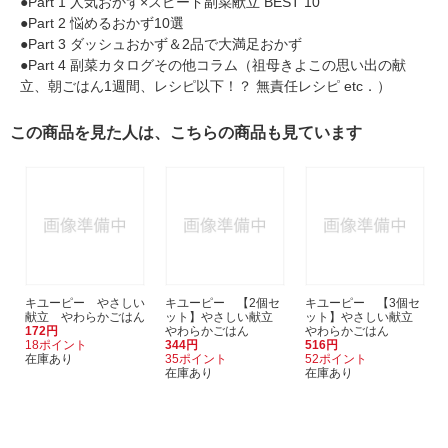
●Part 1 人気おかず×スピード副菜献立 BEST 10
●Part 2 悩めるおかず10選
●Part 3 ダッシュおかず＆2品で大満足おかず
●Part 4 副菜カタログその他コラム（祖母きよこの思い出の献
立、朝ごはん1週間、レシピ以下！？ 無責任レシピ etc．）
この商品を見た人は、こちらの商品も見ています
キユーピー やさしい
キユーピー 【2個セ
キユーピー 【3個セ
献立 やわらかごはん
ット】やさしい献立
ット】やさしい献立
172円
やわらかごはん
やわらかごはん
18ポイント
344円
516円
在庫あり
35ポイント
52ポイント
在庫あり
在庫あり