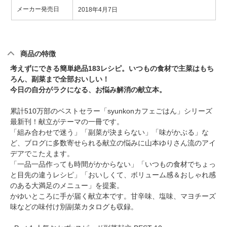
メーカー発売日
2018年4月7日
商品の特徴
考えずにできる簡単絶品183レシピ。いつもの食材で主菜はもち
ろん、副菜まで全部おいしい！
今日の自分がラクになる、お悩み解消の献立本。
累計510万部のベストセラー「syunkonカフェごはん」シリーズ
最新刊！献立がテーマの一冊です。
「組み合わせで迷う」「副菜が決まらない」「味がかぶる」な
ど、ブログに多数寄せられる献立の悩みに山本ゆりさん流のアイ
デアでこたえます。
「一品一品作っても時間がかからない」「いつもの食材でちょっ
と目先の違うレシピ」「おいしくて、ボリューム感＆おしゃれ感
のある大満足のメニュー」を提案。
かゆいところに手が届く献立本です。甘辛味、塩味、マヨチーズ
味などの味付け別副菜カタログも収録。