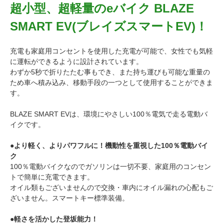
超小型、超軽量のeバイク BLAZE
SMART EV(ブレイズスマートEV)！
充電も家庭用コンセントを使用した充電が可能で、女性でも気軽
に運転ができるように設計されています。
わずか5秒で折りたたむ事もでき、また持ち運びも可能な重量の
ため車へ積み込み、移動手段の一つとして使用することができま
す。
BLAZE SMART EVは、環境にやさしい100％電気で走る電動バ
イクです。
●より軽く、よりパワフルに！機動性を重視した100％電動バイ
ク
100％電動バイクなのでガソリンは一切不要、家庭用のコンセン
トで簡単に充電できます。
オイル類もございませんので交換・車内にオイル漏れの心配もご
ざいません。スマートキー標準装備。
●軽さを活かした登坂能力！