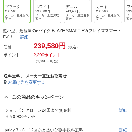
ブラック
ホワイト
デニム
カーキ
ワ
239,580円
239,580円
249,480円
239,580円
239
メーカー直送お取
メーカー直送お取
メーカー直送お取
メーカー直送お取
メ
寄せ
寄せ
寄せ
寄せ
寄
超小型、超軽量のeバイク BLAZE SMART EV(ブレイズスマート
EV)！
詳細
239,580円
価格
（税込）
ポイント
2,396ポイント
（2,396円相当）
送料無料、
メーカー直送お取寄せ
お届け先を変更する
この商品のキャンペーン
ショッピングローン24回まで無金利
詳細
月々9,900円から
paidy 3・6・12回あと払い分割手数料無料
詳細