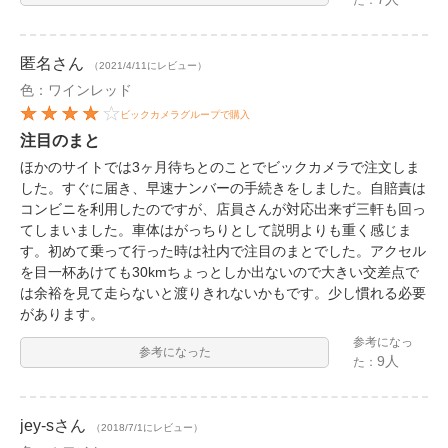
匿名
さん
（2021/4/11にレビュー）
色：ワインレッド
ビックカメラグループで購入
注目のまと
ほかのサイトでは3ヶ月待ちとのことでビックカメラで注文しま
した。すぐに届き、早速ナンバーの手続きをしました。自賠責は
コンビニを利用したのですが、店員さんが対応出来ず三軒も回っ
てしまいました。車体はがっちりとして説明よりも重く感じま
す。初めて乗って行った時は社内で注目のまとでした。アクセル
を目一杯あけても30kmちょっとしか出ないので大きい交差点で
は余裕を見て走らないと渡りきれないかもです。少し慣れる必要
があります。
参考になっ
参考になった
9人
た：
jey-s
さん
（2018/7/1にレビュー）