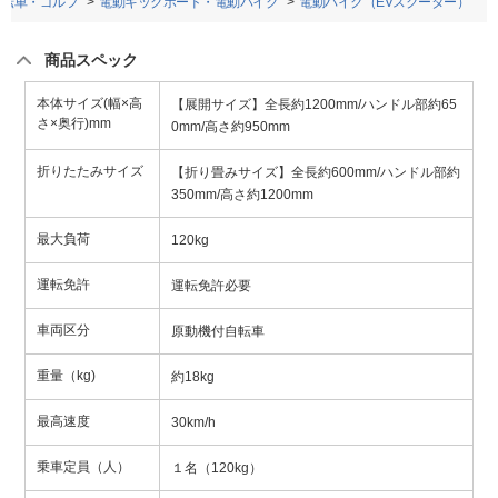
自転車・ゴルフ
電動キックボード・電動バイク
電動バイク（EVスクーター）
商品スペック
本体サイズ(幅×高
【展開サイズ】全長約1200mm/ハンドル部約65
さ×奥行)mm
0mm/高さ約950mm
折りたたみサイズ
【折り畳みサイズ】全長約600mm/ハンドル部約
350mm/高さ約1200mm
最大負荷
120kg
運転免許
運転免許必要
車両区分
原動機付自転車
重量（kg)
約18kg
最高速度
30km/h
乗車定員（人）
１名（120kg）