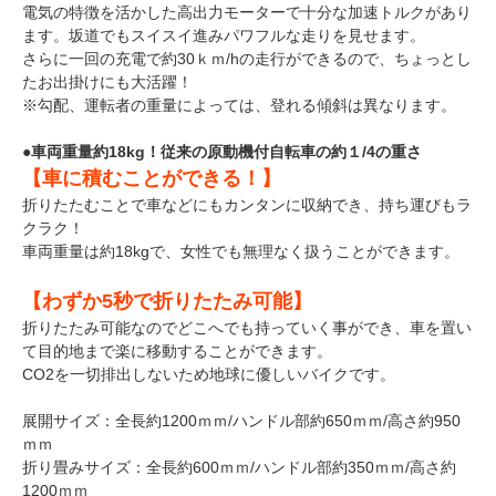
電気の特徴を活かした高出力モーターで十分な加速トルクがあり
ます。坂道でもスイスイ進みパワフルな走りを見せます。
さらに一回の充電で約30ｋｍ/hの走行ができるので、ちょっとし
たお出掛けにも大活躍！
※勾配、運転者の重量によっては、登れる傾斜は異なります。
●車両重量約18kg！従来の原動機付自転車の約１/4の重さ
【車に積むことができる！】
折りたたむことで車などにもカンタンに収納でき、持ち運びもラ
クラク！
車両重量は約18kgで、女性でも無理なく扱うことができます。
【わずか5秒で折りたたみ可能】
折りたたみ可能なのでどこへでも持っていく事ができ、車を置い
て目的地まで楽に移動することができます。
CO2を一切排出しないため地球に優しいバイクです。
展開サイズ：全長約1200ｍｍ/ハンドル部約650ｍｍ/高さ約950
ｍｍ
折り畳みサイズ：全長約600ｍｍ/ハンドル部約350ｍｍ/高さ約
1200ｍｍ