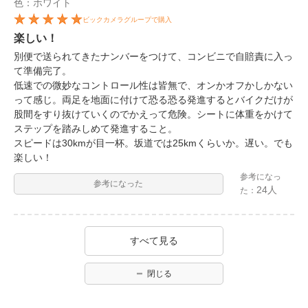
色：ホワイト
ビックカメラグループで購入
楽しい！
別便で送られてきたナンバーをつけて、コンビニで自賠責に入っ
て準備完了。
低速での微妙なコントロール性は皆無で、オンかオフかしかない
って感じ。両足を地面に付けて恐る恐る発進するとバイクだけが
股間をすり抜けていくのでかえって危険。シートに体重をかけて
ステップを踏みしめて発進すること。
スピードは30kmが目一杯。坂道では25kmくらいか。遅い。でも
楽しい！
参考になっ
参考になった
24人
た：
すべて見る
閉じる