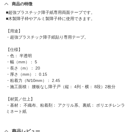
商品の特徴
■超強プラスチック障子紙専用両面テープです。
■木製障子枠やアルミ製障子枠に使用できます。
【用途】
・超強プラスチック障子紙貼り専用テープ。
【仕様】
・色： 半透明
・幅（mm）： 5
・長さ（m）： 20
・厚さ（mm）： 0.15
・粘着力（N/10mm）： 2.45
・施工面積： 腰板なし障子戸（縦： 4列・横： 8段）2枚分
【材質／仕上】
・基材： 不織布、粘着剤： アクリル系、裏紙： ポリエチレンラ
ミネート紙
商品レビュー