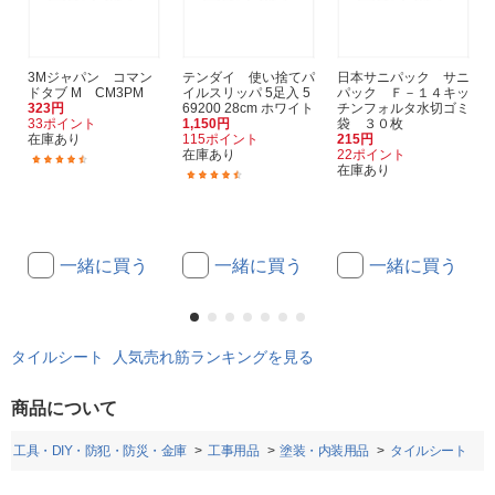
3Mジャパン コマン
テンダイ 使い捨てパ
日本サニパック サニ
ドタブ M CM3PM
イルスリッパ 5足入 5
パック Ｆ－１４キッ
323円
69200 28cm ホワイト
チンフォルタ水切ゴミ
33ポイント
1,150円
袋 ３０枚
在庫あり
115ポイント
215円
在庫あり
22ポイント
(11)
在庫あり
(3)
一緒に買う
一緒に買う
一緒に買う
タイルシート 人気売れ筋ランキングを見る
商品について
工具・DIY・防犯・防災・金庫
工事用品
塗装・内装用品
タイルシート