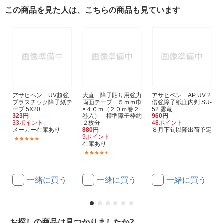
この商品を見た人は、こちらの商品も見ています
アサヒペン UV超強
大直 障子貼り用強力
アサヒペン AP UV 2
プラスチック障子紙テ
両面テープ ５ｍｍ巾
倍強障子紙庄内判 SU-
ープ 5X20
×４０ｍ（２０ｍ巻２
52 雲竜
323円
巻入） 標準障子枠約
960円
33ポイント
２枚分
48ポイント
メーカー在庫あり
880円
８月下旬以降出荷予定
9ポイント
(6)
在庫あり
(2)
一緒に買う
一緒に買う
一緒に買う
お探しの商品は見つかりましたか?