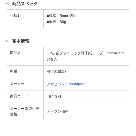
商品スペック
仕様1
■規格：5mm×20m
■重量：80g
基本情報
商品名
UV超強プラスチック障子紙テープ 5mmX20m
(2巻入)
型番
AP9015058
メーカー
アサヒペン｜Asahipen
商品コード
4677871
メーカー希望小売
オープン価格
価格