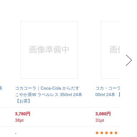
美
コカコーラ｜Coca-Cola からだす
コカ・コーラ｜COCAC
こやか茶W ラベルレス 350ml 24本
00ml 24本 【お茶】
【お茶】
3,780円
3,080円
38pt
31pt
-
5.0