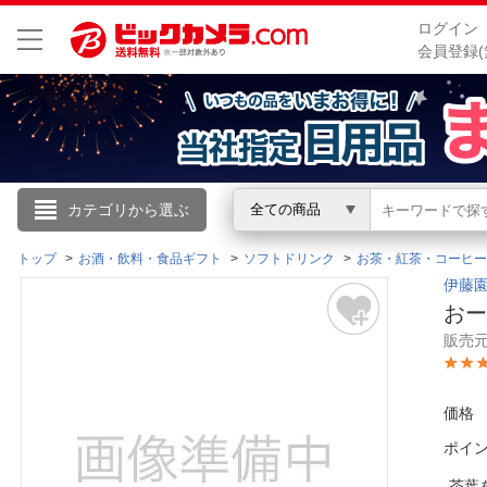
ログイン
会員登録(
こんにちは
カテゴリから選ぶ
全ての商品
ログイン
トップ
お酒・飲料・食品ギフト
ソフトドリンク
お茶・紅茶・コーヒー
伊藤園
おー
新規会員登録
販売
会員メニュー
価格
お買いもの履歴
ポイ
閲覧履歴
茶葉