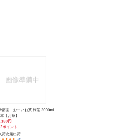
伊藤園 おーいお茶 緑茶 2000ml
6本【お茶】
2,180円
22ポイント
入荷次第出荷
(4)