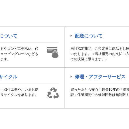
について
配送について
ードやコンビ二先払い、代
当社指定商品、ご指定日に商品をお
ショッピングローンなども
いたします。（当社指定のお支払い
けます。
での決済に限ります。）
サイクル
修理・アフターサービス
置・取付工事や、いまお使
買ったあとも安心！最長10年の「長
のリサイクルを承ります。
証」保証期間中の修理回数は無制限