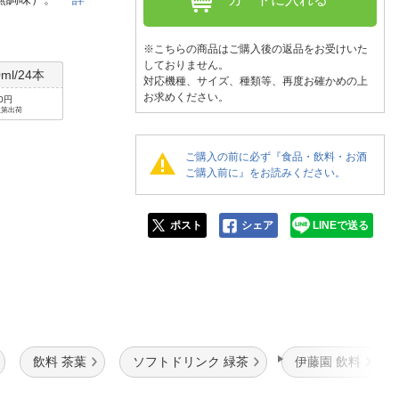
人窓口
R情報
※こちらの商品はご購入後の返品をお受けいた
しておりません。
0ml/24本
対応機種、サイズ、種類等、再度お確かめの上
お求めください。
80円
次第出荷
nglish / 中文
ご購入の前に必ず『食品・飲料・お酒
ご購入前に』をお読みください。
ポスト
シェア
LINEで送る
飲料 茶葉
ソフトドリンク 緑茶
伊藤園 飲料