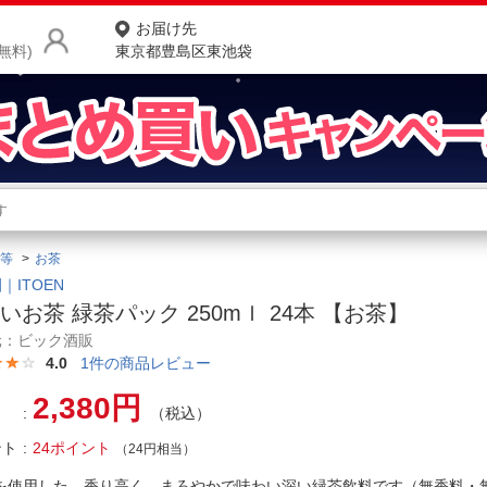
お届け先
無料)
東京都豊島区東池袋
商品をさがす
ランキングからさがす
ネ
等
お茶
カテゴリ一覧からさがす
ポ
｜ITOEN
いお茶 緑茶パック 250mｌ 24本 【お茶】
店
元：ビック酒販
4.0
1
件の商品レビュー
お
2,380円
お客様サポート
（税込）
ント
24ポイント
（24円相当）
ご利用ガイド
を使用した、香り高く、まろやかで味わい深い緑茶飲料です（無香料