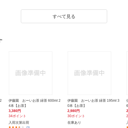
すべて見る
す
2
伊藤園 おーいお茶 緑茶 600ml 2
伊藤園 おーいお茶 緑茶 195ml 3
4本【お茶】
0本【お茶】
3,380円
2,980円
34ポイント
30ポイント
入荷次第出荷
在庫あり
(3)