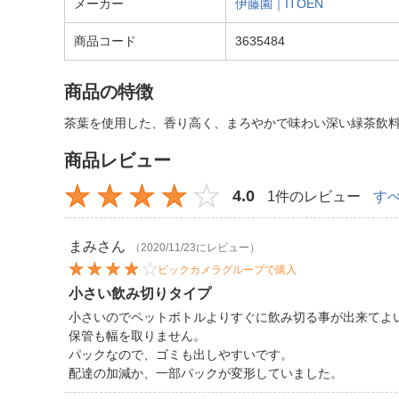
メーカー
伊藤園｜ITOEN
商品コード
3635484
商品の特徴
茶葉を使用した、香り高く、まろやかで味わい深い緑茶飲
商品レビュー
4.0
1件のレビュー
す
まみ
さん
（2020/11/23にレビュー）
ビックカメラグループで購入
小さい飲み切りタイプ
小さいのでペットボトルよりすぐに飲み切る事が出来てよ
保管も幅を取りません。
パックなので、ゴミも出しやすいです。
配達の加減か、一部パックが変形していました。