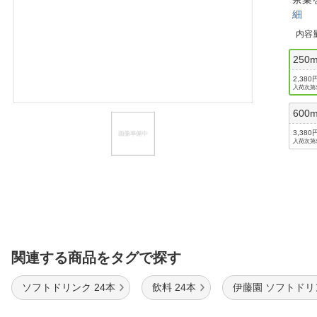
細
ほしいもの
内容
お知らせ
250
2,380
入荷次第
600m
3,380
入荷次第
関連する商品をタグで探す
ソフトドリンク 24本
飲料 24本
伊藤園 ソフトドリ