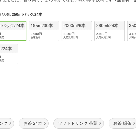
法
よくある質問・お問合せ
I
量/入数
:
250mlパック/24本
ご利用規約
mlパック/24本
195ml/30本
2000ml/6本
280ml/24本
35
円
2,980円
2,180円
2,980円
3,1
出荷
在庫あり
入荷次第出荷
入荷次第出荷
入荷
E
l/24本
円
出荷
ンク
お茶 24本
ソフトドリンク 茶葉
お茶 緑茶