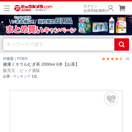
ログイン
会員登録(無料)
伊藤園｜ITOEN
10
健康ミネラルむぎ茶 2000ml 6本【お茶】
販売元：ビック酒販
お茶 -
ランキング
1位