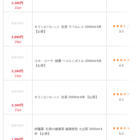
2,180円
22pt
キリンビバレッジ
生茶 ラベルレス 2000ml 9本
【お茶】
3.5
2,890円
29pt
コカ・コーラ
綾鷹 ペコらくボトル 2000ml 6本
【お茶】
4.8
2,180円
22pt
キリンビバレッジ
生茶 2000ml 6本 【お茶】
4.3
2,180円
22pt
伊藤園
伝承の健康茶 健康焙煎 そば茶 2000ml 6
本 【お茶】
5.0
1,980円