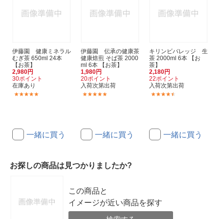
伊藤園 健康ミネラル
伊藤園 伝承の健康茶
キリンビバレッジ 生
むぎ茶 650ml 24本
健康焙煎 そば茶 2000
茶 2000ml 6本 【お
【お茶】
ml 6本 【お茶】
茶】
2,980円
1,980円
2,180円
30ポイント
20ポイント
22ポイント
在庫あり
入荷次第出荷
入荷次第出荷
(6)
(1)
(3)
一緒に買う
一緒に買う
一緒に買う
お探しの商品は見つかりましたか?
この商品と
イメージが近い商品を探す