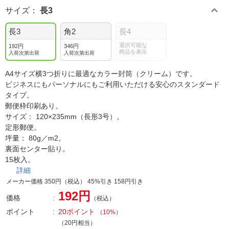
サイズ
：
長3
長3
角2
長4
選択可能な
192円
346円
商品を表示
入荷次第出荷
入荷次第出荷
A4サイズ横3つ折りに最適なカラー封筒（クリーム）です。
ビジネスにもパーソナルにもご利用いただける安心のスタンダード
タイプ。
郵便枠印刷あり。
サイズ： 120×235mm（長形3号）。
定形郵便。
坪量： 80g／m2。
裏面センター貼り。
15枚入。
詳細
メーカー価格 350円（税込） 45%引き 158円引き
192円
価格
（税込）
ポイント
20ポイント
（
10%
）
（20円相当）