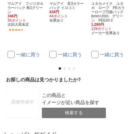
マルアイ フジツボカ
マルアイ 長3カラー
ユタカメイク ユタ
ラーパック 角2グリー
パック イロコミ
カ ロープ PEカラ
ン
438円
ーロープ万能パック
346円
44ポイント
6mm×20m グリー
35ポイント
在庫あり
ン PE620-3
次回入荷未定
1,280円
128ポイント
(2)
メーカー在庫あり
一緒に買う
一緒に買う
一緒に買う
お探しの商品は見つかりましたか?
この商品と
イメージが近い商品を探す
検索する