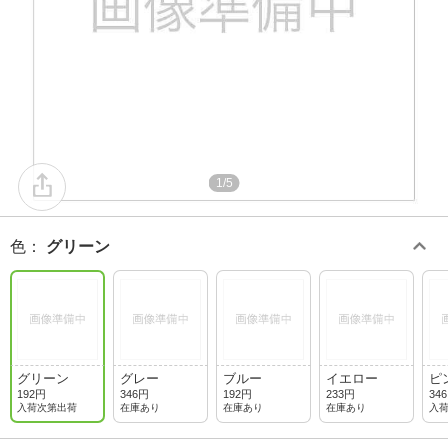
1/5
色
：
グリーン
グリーン
グレー
ブルー
イエロー
ピ
192円
346円
192円
233円
34
入荷次第出荷
在庫あり
在庫あり
在庫あり
入