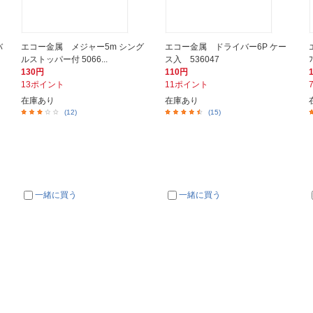
バ
エコー金属 メジャー5m シング
エコー金属 ドライバー6P ケー
ルストッパー付 5066...
ス入 536047
130円
110円
13ポイント
11ポイント
在庫あり
在庫あり
(12)
(15)
一緒に買う
一緒に買う