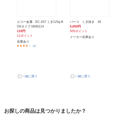
エコー金属 EC-207 くぎ125g B
バーコ くぎ抜き 36
OXタイプ 0606214
5,050円
110円
505ポイント
11ポイント
メーカー在庫あり
在庫あり
(1)
一緒に買う
一緒に買う
お探しの商品は見つかりましたか？