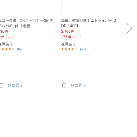
エコー金属 ｽﾄｯﾊﾟｰ付ﾒｼﾞｬｰ3m ﾀﾞ
高儀 乾電池式ミニドライバー D
IRIS 
ﾌﾞﾙｽﾄｯﾊﾟｰ付 【色指...
DR-140CL
mm/長さ
130円
1,760円
320円
7ポイント
176ポイント
32ポイ
在庫あり
在庫あり
メーカ
(6)
(47)
一緒に買う
一緒に買う
一