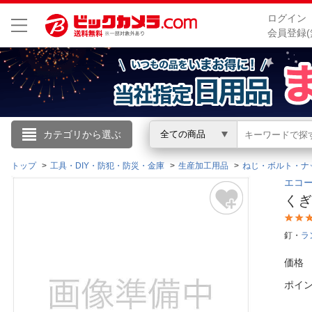
ログイン
会員登録(
こんにちは
カテゴリから選ぶ
全ての商品
ログイン
トップ
工具・DIY・防犯・防災・金庫
生産加工用品
ねじ・ボルト・ナ
エコー
くぎ
新規会員登録
釘・
ラ
会員メニュー
価格
お買いもの履歴
ポイ
閲覧履歴