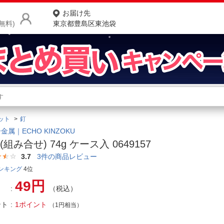
お届け先
無料)
東京都豊島区東池袋
商品をさがす
ランキングからさがす
ネ
ット
釘
カテゴリ一覧からさがす
ポ
金属｜ECHO KINZOKU
(組み合せ) 74g ケース入 0649157
店
3.7
3
件の商品レビュー
お
ンキング
4位
49円
お客様サポート
（税込）
ント
1ポイント
（1円相当）
ご利用ガイド