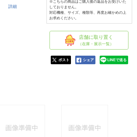
人窓口
※こちらの商品はご購入後の返品をお受けいた
キ）。
詳細
しておりません。
R情報
対応機種、サイズ、種類等、再度お確かめの上
お求めください。
店舗に取り置く
（在庫・展示一覧）
nglish / 中文
ポスト
シェア
LINEで送る