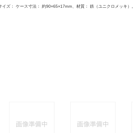
法
よくある質問・お問合せ
サイズ： ケース寸法： 約90×65×17mm、材質： 鉄（ユニクロメッ
I
ご利用規約
E