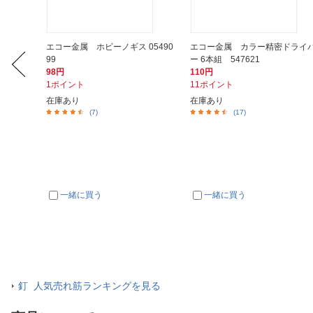
こつよし
エコー金属 ホビーノギス 05490
エコー金属 カラー精密ドライ
99
ー 6本組 547621
98円
110円
1ポイント
11ポイント
在庫あり
在庫あり
(7)
(17)
一緒に買う
一緒に買う
釘 人気売れ筋ランキングを見る