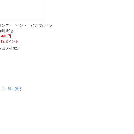
サンデーペイント 74さび止ペン
赤錆 50ｇ
1,480円
148ポイント
次回入荷未定
一緒に買う