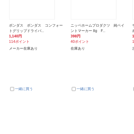
ボンダス ボンダス コンフォー
ニッペホームプロダクツ 純ペイ
トグリップドライバ...
ントマーカー 8g F...
1,140円
398円
114ポイント
40ポイント
メーカー在庫あり
在庫あり
一緒に買う
一緒に買う