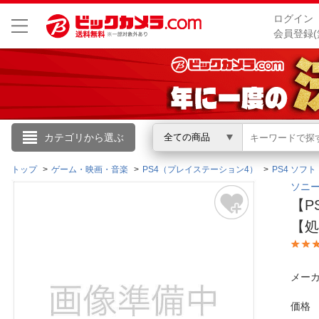
ログイン
会員登録(
こんにちは
カテゴリから選ぶ
全ての商品
ログイン
トップ
ゲーム・映画・音楽
PS4（プレイステーション4）
PS4 ソフト
ソニー
【P
新規会員登録
【
会員メニュー
メーカ
お買いもの履歴
価格
閲覧履歴