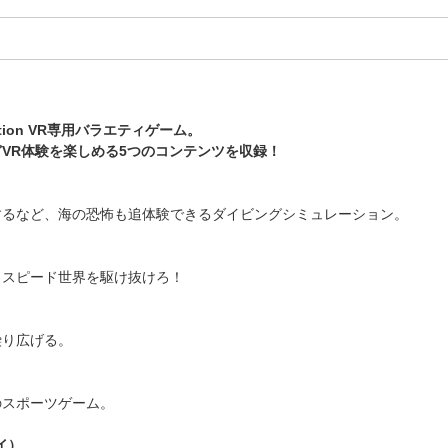
ion VR専用バラエティゲーム。
VR体験を楽しめる5つのコンテンツを収録！
するなど、海の恐怖も追体験できるダイビングシミュレーション。
イスピード世界を駆け抜けろ！
繰り広げる。
のスポーツゲーム。
セイ）