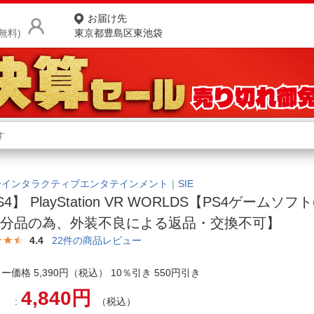
お届け先
無料)
東京都豊島区東池袋
商品をさがす
ランキングからさがす
ネ
カテゴリ一覧からさがす
ポ
インタラクティブエンタテインメント｜SIE
S4】 PlayStation VR WORLDS【PS4ゲームソフ
店
処分品の為、外装不良による返品・交換不可】
お
4.4
22
件の商品レビュー
お客様サポート
ー価格 5,390円（税込） 10％引き 550円引き
4,840円
ご利用ガイド
（税込）