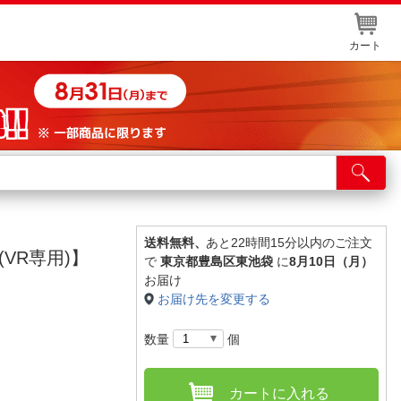
カート
店舗サービス
ット取り置き
イントカードWEB登録
送料無料、
あと22時間15分以内のご注文
ト(VR専用)】
で
東京都豊島区東池袋
に
8月10日（月）
舗情報・店舗一覧
お届け
お届け先を変更する
取り寄せ品入荷状況照会
数量
個
カートに入れる