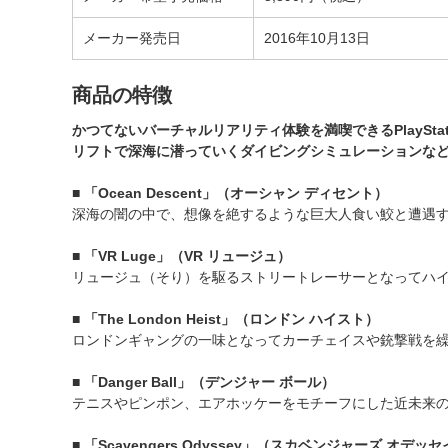
メーカー発売日
2016年10月13日
商品の特徴
かつてないバーチャルリアリティ体験を満喫できるPlayStat
リフトで深海に潜っていくダイビングシミュレーションなど
■ 「Ocean Descent」（オーシャン ディセント）
深海の闇の中で、想像を絶するような巨大人食い鮫と遭遇
■ 「VR Luge」（VR リュージュ）
リュージュ（そり）を駆るストリートレーサーとなってハ
■ 「The London Heist」（ロンドン ハイスト）
ロンドンギャングの一味となってカーチェイスや銃撃戦を
■ 「Danger Ball」（デンジャー ボール）
テニスやピンポン、エアホッケーをモチーフにした近未来
■ 「Scavengers Odyssey」（スカベンジャーズ オデッ