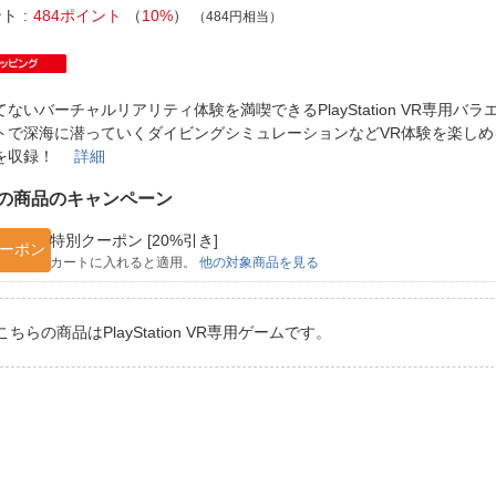
法
よくある質問・お問合せ
ント
484ポイント
（
10%
）
（484円相当）
I
ご利用規約
てないバーチャルリアリティ体験を満喫できるPlayStation VR専用バ
トで深海に潜っていくダイビングシミュレーションなどVR体験を楽しめ
を収録！
詳細
E
の商品のキャンペーン
特別クーポン [20%引き]
ーポン
カートに入れると適用。
他の対象商品を見る
こちらの商品はPlayStation VR専用ゲームです。