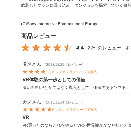
武装したマシンに乗り込み、ダンジョンを探索していく白熱
(C)Sony Interactive Entertainment Europe.
商品レビュー
4.4
22件のレビュー
す
匿名
さん
（2018/12/25にレビュー）
ビックカメラグループで購入
VR体験の第一歩としての価値
凄い面白い!とかではなく導入として、価値のあるソフト。
カズ
さん
（2018/12/24にレビュー）
ビックカメラグループで購入
VR
VR買ったのならこれをやるとVRの世界観がかなり味わえ