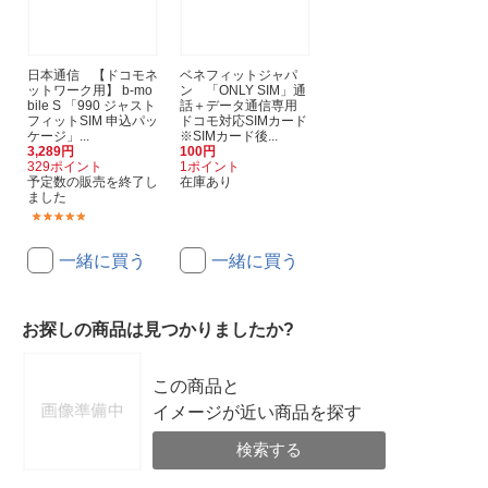
日本通信 【ドコモネ
ベネフィットジャパ
ットワーク用】 b-mo
ン 「ONLY SIM」通
bile S 「990 ジャスト
話＋データ通信専用
フィットSIM 申込パッ
ドコモ対応SIMカード
ケージ」...
※SIMカード後...
3,289円
100円
329ポイント
1ポイント
予定数の販売を終了し
在庫あり
ました
(1)
一緒に買う
一緒に買う
お探しの商品は見つかりましたか?
この商品と
イメージが近い商品を探す
検索する