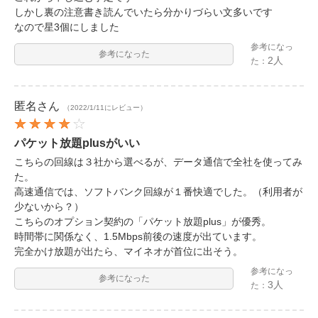
しかし裏の注意書き読んでいたら分かりづらい文多いです
なので星3個にしました
参考になっ
参考になった
2人
た：
匿名
さん
（2022/1/11にレビュー）
パケット放題plusがいい
こちらの回線は３社から選べるが、データ通信で全社を使ってみ
た。
高速通信では、ソフトバンク回線が１番快適でした。（利用者が
少ないから？）
こちらのオプション契約の「パケット放題plus」が優秀。
時間帯に関係なく、1.5Mbps前後の速度が出ています。
完全かけ放題が出たら、マイネオが首位に出そう。
参考になっ
参考になった
3人
た：