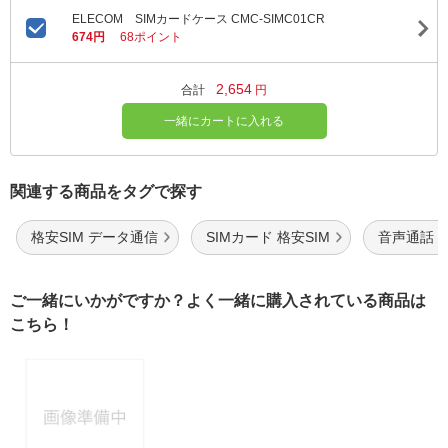
ELECOM SIMカードケース CMC-SIMC01CR
674円
68ポイント
2,654
合計
円
一緒にカートに入れる
関連する商品をタグで探す
格安SIM データ通信
SIMカード 格安SIM
音声通話 
ご一緒にいかがですか？よく一緒に購入されている商品は
こちら！