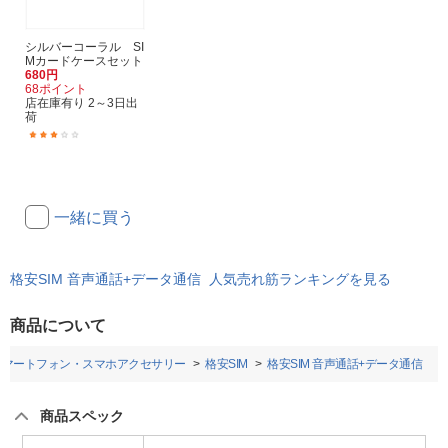
シルバーコーラル SI
Mカードケースセット
680円
68ポイント
店在庫有り 2～3日出
荷
(7)
一緒に買う
格安SIM 音声通話+データ通信 人気売れ筋ランキングを見る
商品について
スマートフォン・スマホアクセサリー
格安SIM
格安SIM 音声通話+データ通信
商品スペック