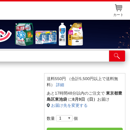
カート
店舗サービス
ット取り置き
イントカードWEB登録
送料550円 （合計5,500円以上で送料無
料）
詳細
舗情報・店舗一覧
あと17時間48分以内のご注文で
東京都豊
取り寄せ品入荷状況照会
島区東池袋
に
8月9日（日）
お届け
お届け先を変更する
数量
個