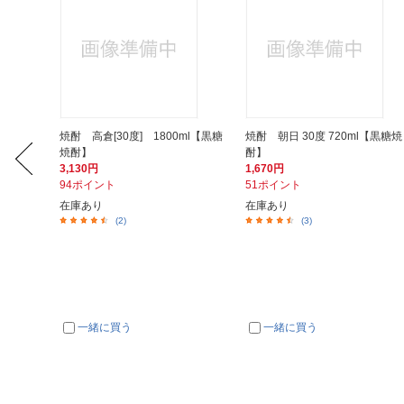
ンティー
焼酎 高倉[30度] 1800ml【黒糖
焼酎 朝日 30度 720ml【黒糖焼
焼酎】
酎】
3,130円
1,670円
94ポイント
51ポイント
在庫あり
在庫あり
(2)
(3)
一緒に買う
一緒に買う