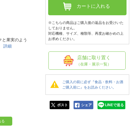
人窓口
カートに入れる
R情報
※こちらの商品はご購入後の返品をお受けいた
しておりません。
対応機種、サイズ、種類等、再度お確かめの上
お求めください。
クと果実のよう
nglish / 中文
。
詳細
店舗に取り置く
（在庫・展示一覧）
ご購入の前に必ず『食品・飲料・お酒
ご購入前に』をお読みください。
ポスト
シェア
LINEで送る
れる