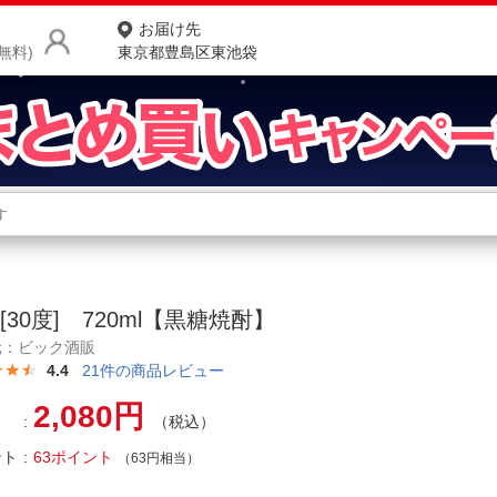
お届け先
無料)
東京都豊島区東池袋
商品をさがす
ランキングからさがす
ネ
カテゴリ一覧からさがす
ポ
[30度] 720ml【黒糖焼酎】
店
元：ビック酒販
4.4
21
件の商品レビュー
お
2,080円
お客様サポート
（税込）
ント
63ポイント
（63円相当）
ご利用ガイド