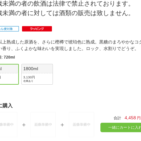
法
0歳未満の者の飲酒は法律で禁止されております。
よくある質問・お問合せ
0歳未満の者に対しては酒類の販売は致しません。
I
ご利用規約
以上熟成した原酒を、さらに樫樽で琥珀色に熟成。黒糖のまろやかなコ
E
い香り、ふくよかな味わいを実現しました。ロック、水割りでどうぞ
量
:
720ml
l
1800ml
円
3,130円
在庫あり
に購入
4,458
合計
円
一緒にカートに入