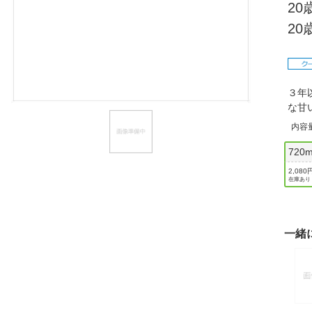
2
ほしいもの
2
お知らせ
３年
な甘
内容
720m
2,080
在庫あり
一緒