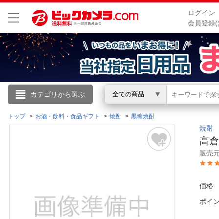
ログイン
会員登録(
こんにちは
カテゴリから選ぶ
全ての商品
ログイン
トップ
お酒・飲料・食品ギフト
焼酎
黒糖焼酎
焼酎
高倉
新規会員登録
販売
会員メニュー
価格
お買いもの履歴
ポイ
閲覧履歴