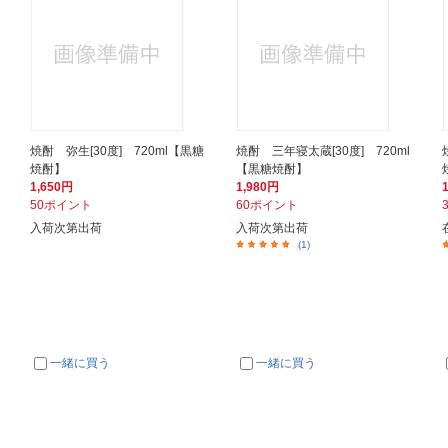
焼酎 弥生[30度] 720ml【黒糖
焼酎 三年寝太蔵[30度] 720ml
焼酎】
【黒糖焼酎】
1,650円
1,980円
50ポイント
60ポイント
入荷次第出荷
入荷次第出荷
(1)
一緒に買う
一緒に買う