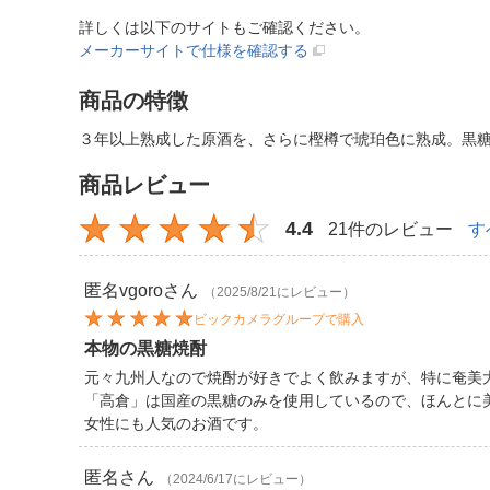
詳しくは以下のサイトもご確認ください。
メーカーサイトで仕様を確認する
商品の特徴
３年以上熟成した原酒を、さらに樫樽で琥珀色に熟成。黒
商品レビュー
4.4
21件のレビュー
す
匿名vgoro
さん
（2025/8/21にレビュー）
ビックカメラグループで購入
本物の黒糖焼酎
元々九州人なので焼酎が好きでよく飲みますが、特に奄美
「高倉」は国産の黒糖のみを使用しているので、ほんとに
女性にも人気のお酒です。
匿名
さん
（2024/6/17にレビュー）