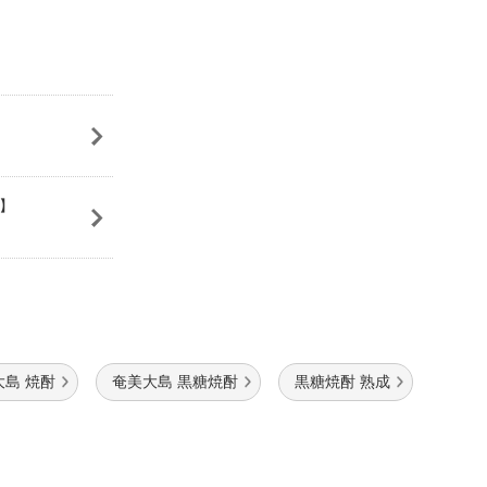
ル】
大島 焼酎
奄美大島 黒糖焼酎
黒糖焼酎 熟成