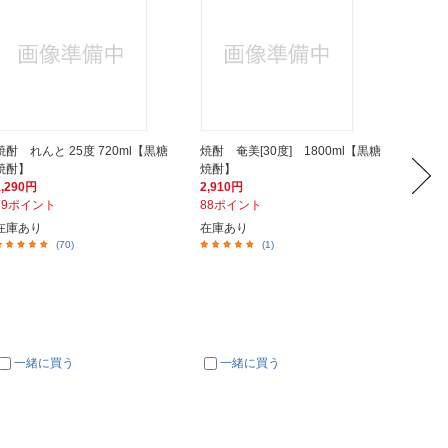
焼酎 れんと 25度 720ml【黒糖
焼酎 奄美[30度] 1800ml【黒糖
焼酎 飛
焼酎】
焼酎】
【黒糖
1,290円
2,910円
2,035
39ポイント
88ポイント
62ポイ
在庫あり
在庫あり
在庫あ
(70)
(1)
一緒に買う
一緒に買う
一