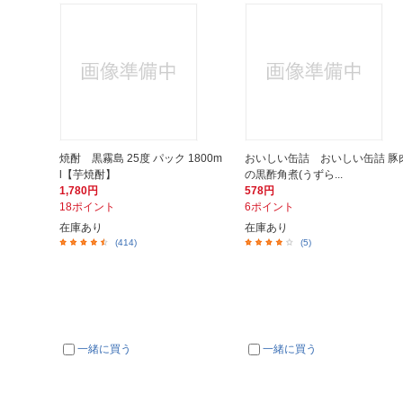
焼酎 黒霧島 25度 パック 1800m
おいしい缶詰 おいしい缶詰 豚
l【芋焼酎】
の黒酢角煮(うずら...
1,780円
578円
18ポイント
6ポイント
在庫あり
在庫あり
(414)
(5)
一緒に買う
一緒に買う