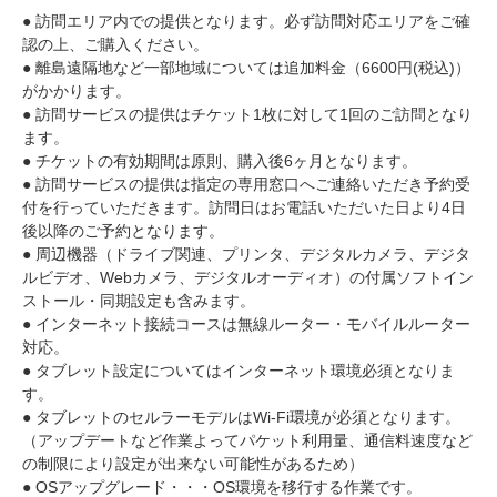
● 訪問エリア内での提供となります。必ず訪問対応エリアをご確
認の上、ご購入ください。
● 離島遠隔地など一部地域については追加料金（6600円(税込)）
がかかります。
● 訪問サービスの提供はチケット1枚に対して1回のご訪問となり
ます。
● チケットの有効期間は原則、購入後6ヶ月となります。
● 訪問サービスの提供は指定の専用窓口へご連絡いただき予約受
付を行っていただきます。訪問日はお電話いただいた日より4日
後以降のご予約となります。
● 周辺機器（ドライブ関連、プリンタ、デジタルカメラ、デジタ
ルビデオ、Webカメラ、デジタルオーディオ）の付属ソフトイン
ストール・同期設定も含みます。
● インターネット接続コースは無線ルーター・モバイルルーター
対応。
● タブレット設定についてはインターネット環境必須となりま
す。
● タブレットのセルラーモデルはWi-Fi環境が必須となります。
（アップデートなど作業よってパケット利用量、通信料速度など
の制限により設定が出来ない可能性があるため）
● OSアップグレード・・・OS環境を移行する作業です。