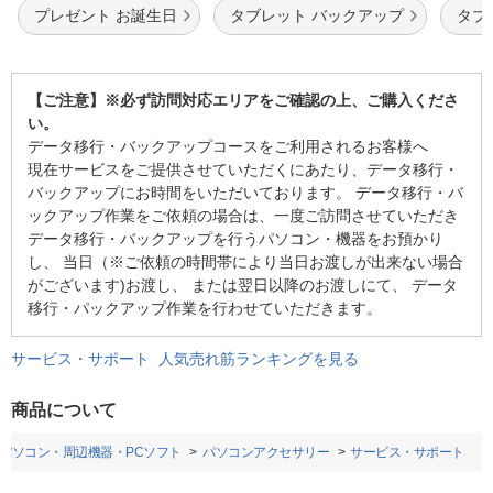
プレゼント お誕生日
タブレット バックアップ
タブ
【ご注意】※必ず
訪問対応エリア
をご確認の上、ご購入くださ
い。
データ移行・バックアップコースをご利用されるお客様へ
現在サービスをご提供させていただくにあたり、データ移行・
バックアップにお時間をいただいております。 データ移行・バ
ックアップ作業をご依頼の場合は、一度ご訪問させていただき
データ移行・バックアップを行うパソコン・機器をお預かり
し、 当日（※ご依頼の時間帯により当日お渡しが出来ない場合
がございます)お渡し、 または翌日以降のお渡しにて、 データ
移行・パックアップ作業を行わせていただきます。
サービス・サポート 人気売れ筋ランキングを見る
商品について
パソコン・周辺機器・PCソフト
パソコンアクセサリー
サービス・サポート