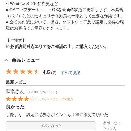
※Windows8⇒10に変更など
● OSアップデート・・・OSを最新の状態に更新します。不具合
（バグ）などのセキュリティ対策の一環として重要な作業です。
● 全ての作業において、機器、ソフトウェア及び設定に必要な環
境はお客様でご用意いただきます。
【ご注意】
※必ず訪問対応エリアをご確認の上、ご購入ください。
商品レビュー
4.5
(
2
)
すべて見る
最新レビュー
匿名
さん
（2023/1/7にレビュー）
ビックカメラグループで購入
良かった
手際よく、設定に必要なポイントも丁寧に教えて頂いた
参考になっ
参考になった
3人
た：