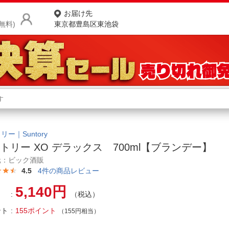
お届け先
無料)
東京都豊島区東池袋
商品をさがす
ランキングからさがす
ネ
カテゴリ一覧からさがす
ポ
リー｜Suntory
トリー XO デラックス 700ml【ブランデー】
店
元：ビック酒販
4.5
4
件の商品レビュー
お
5,140円
お客様サポート
（税込）
ント
155ポイント
（155円相当）
ご利用ガイド