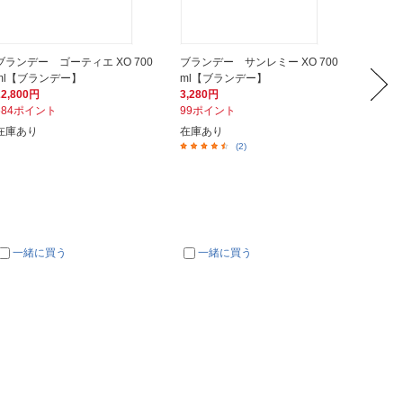
ブランデー ゴーティエ XO 700
ブランデー サンレミー XO 700
ブランデー
ml【ブランデー】
ml【ブランデー】
【ブラ
22,800円
3,280円
1,980
684ポイント
99ポイント
60ポイ
在庫あり
在庫あり
在庫あ
(2)
一緒に買う
一緒に買う
一