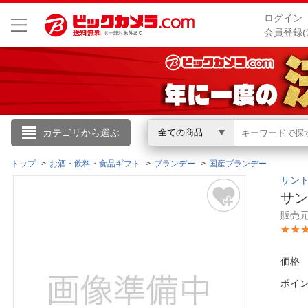
ログイン
会員登録(
こんにちは
カテゴリから選ぶ
全ての商品
ログイン
トップ
お酒・飲料・食品ギフト
ブランデー
国産ブランデー
サント
サン
新規会員登録
販売
会員メニュー
価格
お買いもの履歴
ポイ
閲覧履歴