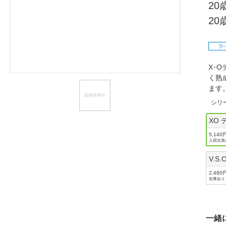
2
ほしいもの
2
お知らせ
X･
く熟
ま
シリ
XO
5,140
入荷次第
V.S
2,480
在庫あり
一緒