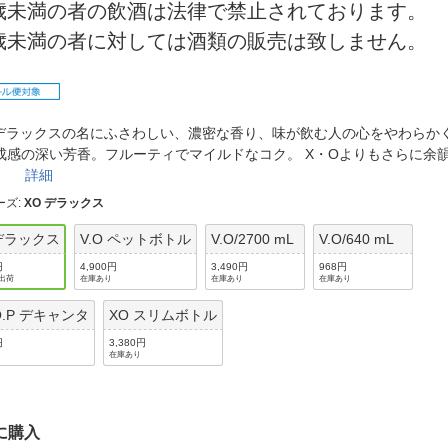
法
0歳未満の者の飲酒は法律で禁止されております。
よくある質問・お問合せ
0歳未満の者に対しては酒類の販売は致しません。
I
ご利用規約
Oデラックスの名にふさわしい、濃密な香り、味が飲む人の心をやわらか
E
成感の深い芳香。フルーティでマイルドなコク。 X・Oよりもさらに余
す。
詳細
ーズ
:
XO デラックス
 デラックス
V.O ペットボトル
V.O/2700 mL
V.O/640 mL
円
4,900円
3,490円
968円
出荷
在庫あり
在庫あり
在庫あり
.O.P デキャンタ
XO スリムボトル
円
3,380円
在庫あり
に購入