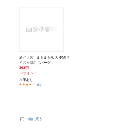
酒グッズ まるまる氷 大 Φ50サ
イズ４個用【バーグ...
393円
12ポイント
在庫あり
(59)
一緒に買う