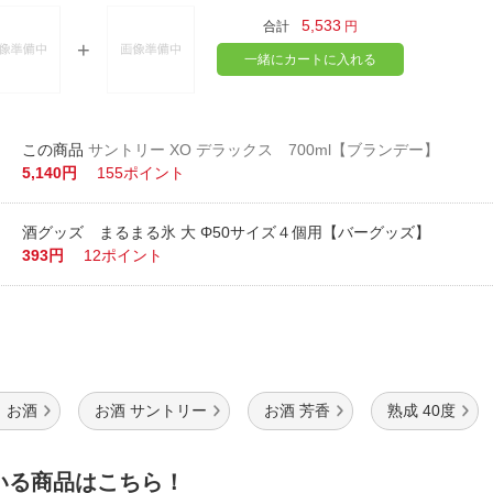
5,533
合計
円
一緒にカートに入れる
サントリー XO デラックス 700ml【ブランデー】
5,140円
155ポイント
酒グッズ まるまる氷 大 Φ50サイズ４個用【バーグッズ】
393円
12ポイント
 お酒
お酒 サントリー
お酒 芳香
熟成 40度
いる商品はこちら！