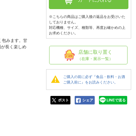
人窓口
R情報
※こちらの商品はご購入後の返品をお受けいた
しておりません。
対応機種、サイズ、種類等、再度お確かめの上
お求めください。
く包みます。甘
nglish / 中文
韻が長く楽しめ
店舗に取り置く
（在庫・展示一覧）
ご購入の前に必ず『食品・飲料・お酒
ご購入前に』をお読みください。
ポスト
シェア
LINEで送る