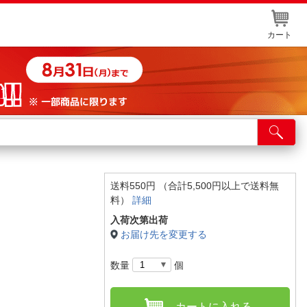
カート
店舗サービス
ット取り置き
イントカードWEB登録
送料550円 （合計5,500円以上で送料無
料）
詳細
舗情報・店舗一覧
入荷次第出荷
取り寄せ品入荷状況照会
お届け先を変更する
数量
個
カートに入れる