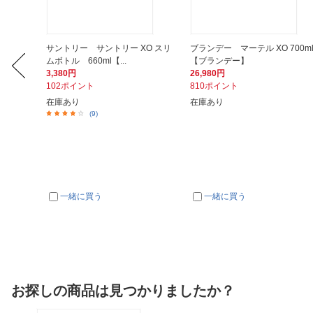
O ピナ
サントリー サントリー XO スリ
ブランデー マーテル XO 700m
ムボトル 660ml【...
【ブランデー】
3,380円
26,980円
102ポイント
810ポイント
在庫あり
在庫あり
(9)
一緒に買う
一緒に買う
お探しの商品は見つかりましたか？