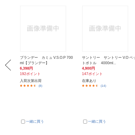
グロワー
ブランデー カミュ V.S.O.P 700
サントリー サントリー V.O ペ
ml【ブランデー】
トボトル 4000ml...
6,398円
4,900円
192ポイント
147ポイント
入荷次第出荷
在庫あり
(8)
(14)
一緒に買う
一緒に買う