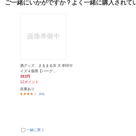
ご一緒にいかがですか？よく一緒に購入されて
酒グッズ まるまる氷 大 Φ50サ
イズ４個用【バーグ...
393円
12ポイント
在庫あり
(59)
一緒に買う