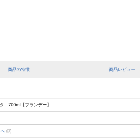
商品の特徴
商品レビュー
ャンタ 700ml【ブランデー】
トへ
）