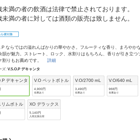
法
よくある質問・お問合せ
0歳未満の者の飲酒は法律で禁止されております。
I
ご利用規約
0歳未満の者に対しては酒類の販売は致しません。
E
S.O.P ならではの溢れんばかりの華やかさ。フルーティな香り、まろやか
余韻が魅力。ストレート、ロック、水割りはもちろん、香りが引き立つ
ク割りもお薦めです。
詳細
ーズ
:
V.S.O.P デキャンタ
.O.P デキャンタ
V.O ペットボトル
V.O/2700 mL
V.O/640 mL
円
4,900円
3,490円
968円
在庫あり
在庫あり
在庫あり
 スリムボトル
XO デラックス
円
5,140円
入荷次第出荷