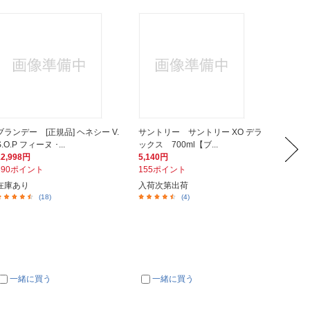
ブランデー [正規品] ヘネシー V.
サントリー サントリー XO デラ
ブラン
S.O.P フィーヌ ･...
ックス 700ml【ブ...
ル V.S.
12,998円
5,140円
6,580
390ポイント
155ポイント
198ポ
在庫あり
入荷次第出荷
入荷次
(18)
(4)
一緒に買う
一緒に買う
一