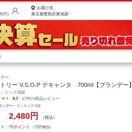
お届け先
無料)
東京都豊島区東池袋
商品をさがす
ランキングからさがす
ネ
カテゴリ一覧からさがす
ポ
ンデー
トリー V.S.O.P デキャンタ 700ml【ブランデー
店
元：ビック酒販
4.7
17
件の商品レビュー
お
ランデー・
ランキング
1位
お客様サポート
2,480円
（税込）
ご利用ガイド
ント
75ポイント
（75円相当）