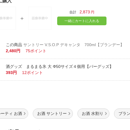
に購入
2,873
合計
円
一緒にカートに入れる
サントリー V.S.O.P デキャンタ 700ml【ブランデー】
2,480円
75ポイント
酒グッズ まるまる氷 大 Φ50サイズ４個用【バーグッズ】
393円
12ポイント
ーティ お酒
お酒 サントリー
お酒 水割り
ブラン