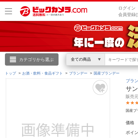
ログイン
会員登録(
こんにちは
カテゴリから選ぶ
全ての商品
ログイン
トップ
お酒・飲料・食品ギフト
ブランデー
国産ブランデー
ブラ
サン
新規会員登録
販売
会員メニュー
国産ブ
お買いもの履歴
価格
ポイ
閲覧履歴