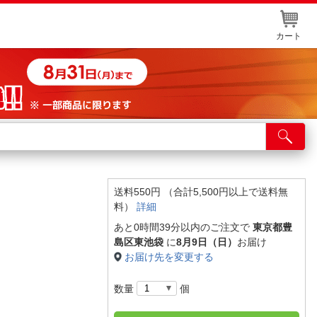
カート
店舗サービス
ット取り置き
イントカードWEB登録
送料550円 （合計5,500円以上で送料無
】
料）
詳細
舗情報・店舗一覧
あと0時間39分以内のご注文で
東京都豊
取り寄せ品入荷状況照会
島区東池袋
に
8月9日（日）
お届け
お届け先を変更する
数量
個