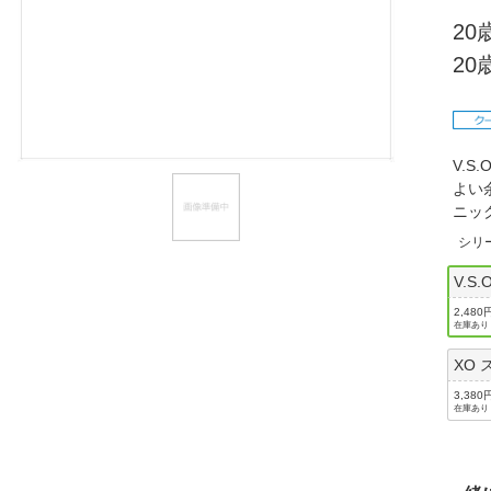
ほしいもの
2
2
お知らせ
V.
よい
ニッ
シリ
V.S
2,480
在庫あり
XO
3,380
在庫あり