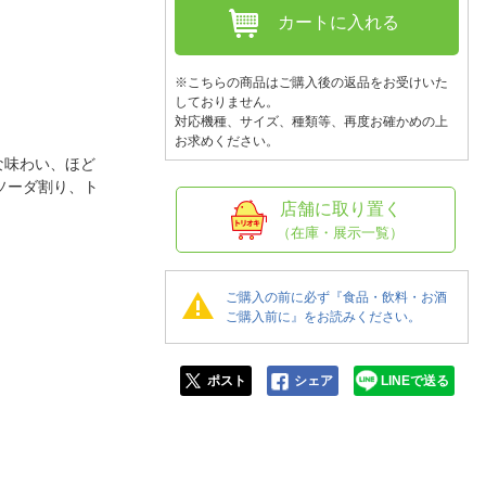
人窓口
カートに入れる
R情報
※こちらの商品はご購入後の返品をお受けいた
しておりません。
対応機種、サイズ、種類等、再度お確かめの上
お求めください。
nglish / 中文
な味わい、ほど
ソーダ割り、ト
店舗に取り置く
（在庫・展示一覧）
ご購入の前に必ず『食品・飲料・お酒
ご購入前に』をお読みください。
ポスト
シェア
LINEで送る