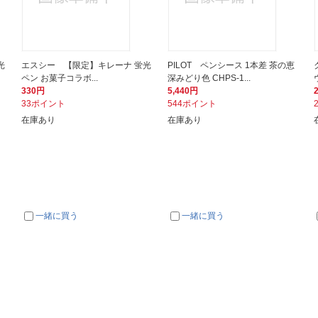
光
エスシー 【限定】キレーナ 蛍光
PILOT ペンシース 1本差 茶の恵
ペン お菓子コラボ...
深みどり色 CHPS-1...
330円
5,440円
33ポイント
544ポイント
在庫あり
在庫あり
一緒に買う
一緒に買う