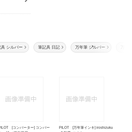
記具 シルバー
筆記具 日記
万年筆 シルバー
万年筆
PILOT [コンバーター] コンバー
PILOT [万年筆インキ] iroshizuku