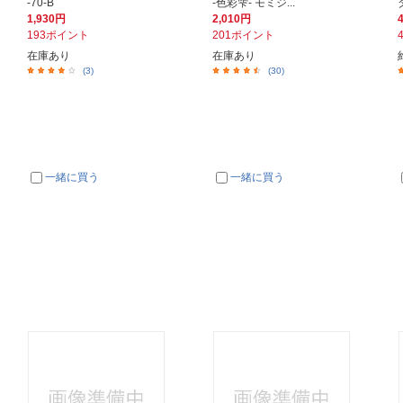
-70-B
-色彩雫- モミジ...
1,930円
2,010円
193ポイント
201ポイント
在庫あり
在庫あり
(3)
(30)
一緒に買う
一緒に買う