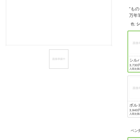
ほしいもの
“も
万
お知らせ
色
:
シル
3,730
入荷次第
ボル
3,940
入荷次第
ペン