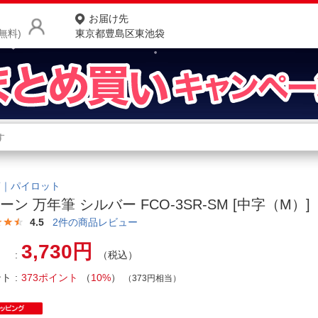
お届け先
無料)
東京都豊島区東池袋
商品をさがす
ランキングからさがす
ネ
カテゴリ一覧からさがす
ポ
OT｜パイロット
ーン 万年筆 シルバー FCO-3SR-SM [中字（M）]
店
4.5
2
件の商品レビュー
お
3,730円
（税込）
お客様サポート
ント
373ポイント
（
10%
）
（373円相当）
ご利用ガイド