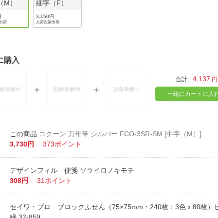
（M）
細字（F）
円
3,150円
出荷
入荷次第出荷
に購入
4,137
合計
円
一緒にカートに入
コクーン 万年筆 シルバー FCO-3SR-SM [中字（M）]
3,730円
373ポイント
デザインフィル 便箋 ソライロノキモチ
308円
31ポイント
セイワ・プロ ブロックふせん（75×75mm・240枚：3色ｘ80枚
緑 32-859