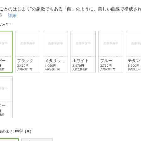
法
よくある質問・お問合せ
のごとのはじまり”の象徴でもある「繭」のように、美しい曲線で構成さ
I
年筆
詳細
ご利用規約
シルバー
E
バー
ブラック
メタリック
ホワイト
ブルー
チタン
グレー
円
3,470円
4,050円
3,470円
3,710円
3,600円
出荷
入荷次第出荷
入荷次第出荷
入荷次第出荷
入荷次第出荷
販売休止中
ドー
円
出荷
先の太さ
:
中字（M）