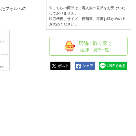
人窓口
※こちらの商品はご購入後の返品をお受けいた
れたフォルムの
R情報
しておりません。
対応機種、サイズ、種類等、再度お確かめの上
お求めください。
店舗に取り置く
nglish / 中文
（在庫・展示一覧）
ポスト
シェア
LINEで送る
です