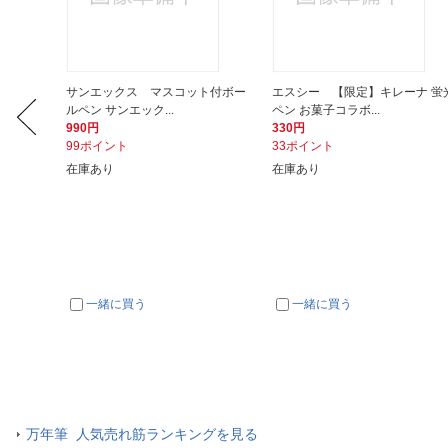
タイマグ
サンエックス マスコット付ボー
エスシー 【限定】キレーナ 蛍
ルペン サンエック...
ペン お菓子コラボ...
990円
330円
99ポイント
33ポイント
在庫あり
在庫あり
一緒に買う
一緒に買う
万年筆 人気売れ筋ランキングを見る