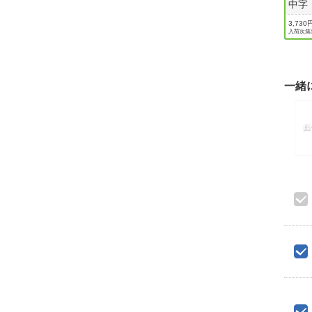
中字
3,730
入荷次第
一緒