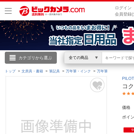
ログイン
会員登録(
こんにちは
カテゴリから選ぶ
全ての商品
ログイン
トップ
文房具・書籍
筆記具
万年筆・インク
万年筆
PIL
コク
新規会員登録
会員メニュー
価格
ポイ
お買いもの履歴
閲覧履歴