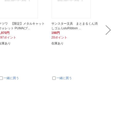
クツワ 【限定】メタルキャット
サンスター文具 まとまるくん消
サンフ
ウォレット PUMA(プ...
しゴム LuluRibbon ...
ターズウ
2,970円
198円
3,850
297ポイント
20ポイント
385ポ
在庫あり
在庫あり
在庫あ
一緒に買う
一緒に買う
一