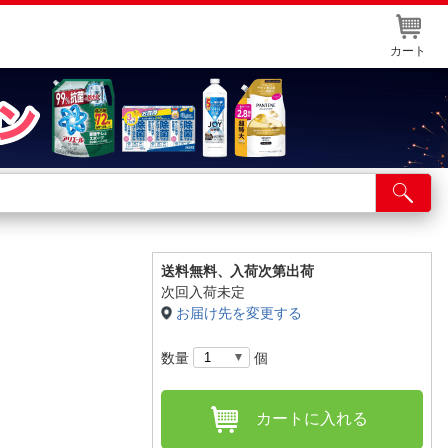
カート
店舗サービス
ット取り置き
イントカードWEB登録
送料無料、
入荷次第出荷
次回入荷未定
舗情報・店舗一覧
お届け先を変更する
取り寄せ品入荷状況照会
数量
個
カートに入れる