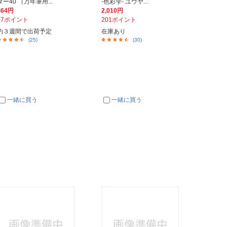
ター40 （万年筆用...
-色彩雫- ユウヤ...
464円
2,010円
47ポイント
201ポイント
約３週間で出荷予定
在庫あり
(25)
(30)
一緒に買う
一緒に買う