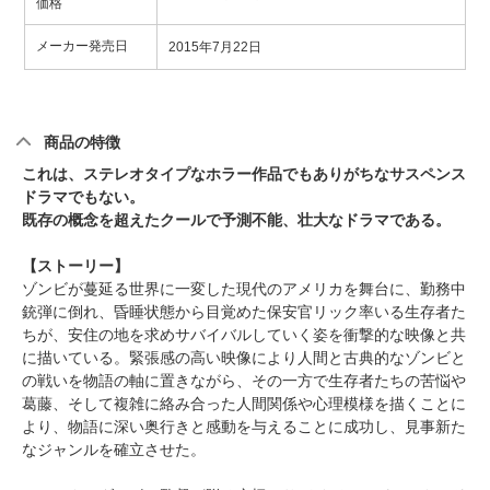
価格
メーカー発売日
2015年7月22日
商品の特徴
これは、ステレオタイプなホラー作品でもありがちなサスペンス
ドラマでもない。
既存の概念を超えたクールで予測不能、壮大なドラマである。
【ストーリー】
ゾンビが蔓延る世界に一変した現代のアメリカを舞台に、勤務中
銃弾に倒れ、昏睡状態から目覚めた保安官リック率いる生存者た
ちが、安住の地を求めサバイバルしていく姿を衝撃的な映像と共
に描いている。緊張感の高い映像により人間と古典的なゾンビと
の戦いを物語の軸に置きながら、その一方で生存者たちの苦悩や
葛藤、そして複雑に絡み合った人間関係や心理模様を描くことに
より、物語に深い奥行きと感動を与えることに成功し、見事新た
なジャンルを確立させた。