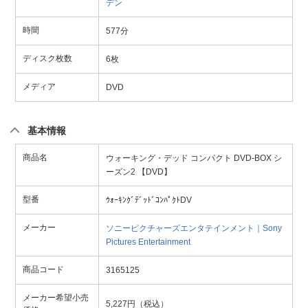
デン
時間
577分
ディスク枚数
6枚
メディア
DVD
基本情報
商品名
ウォーキング・デッド コンパクト DVD-BOX シ
ーズン2 【DVD】
型番
ｳｫｰｷﾝｸﾞﾃﾞｯﾄﾞｺﾝﾊﾟｸﾄDV
メーカー
ソニーピクチャーズエンタテインメント｜Sony
Pictures Entertainment
商品コード
3165125
メーカー希望小売
5,227円（税込）