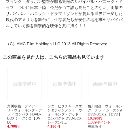
フランク・ダラボン監督が贈る究極のサバイバル・パニック・ド
ラマ、ついに日本上陸！今だかつて誰も見たことのない、衝撃の
サバイバル・パニック・ドラマ！ゾンビが蔓延る世界に一変した
現代のアメリカを舞台に、生存者たちが安住の地を求めサバイバ
ルしていく姿を衝撃的な映像と共に描く！！
（C）AMC Film Holdings LLC.2013.All Rights Reserved.
この商品を見た人は、こちらの商品も見ています
角川映画 フィアー・
ソニーピクチャーズエ
角川映画 ウォーキン
ザ・ウォーキング・デ
ンタテインメント ウ
グ・デッド シーズン9
ッド コンパクトDVD-
ォーキング・デッド
DVD-BOX 2 【DVD】
BOX シーズン2 【DV
コンパクト DVD-BOX
10,390円
D】
シーズン3 ...
1,039ポイント
4,700円
4,180円
在庫あり