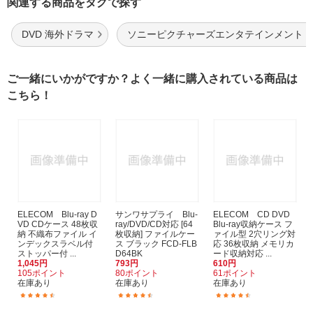
関連する商品をタグで探す
DVD 海外ドラマ
ソニーピクチャーズエンタテインメント D
ご一緒にいかがですか？よく一緒に購入されている商品は
こちら！
ELECOM Blu-ray D
サンワサプライ Blu-
ELECOM CD DVD
VD CDケース 48枚収
ray/DVD/CD対応 [64
Blu-ray収納ケース フ
納 不織布ファイル イ
枚収納] ファイルケー
ァイル型 2穴リング対
ンデックスラベル付
ス ブラック FCD-FLB
応 36枚収納 メモリカ
ストッパー付 ...
D64BK
ード収納対応 ...
1,045円
793円
610円
105ポイント
80ポイント
61ポイント
在庫あり
在庫あり
在庫あり
(69)
(58)
(32)