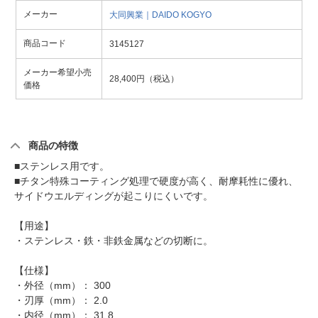
メーカー
大同興業｜DAIDO KOGYO
商品コード
3145127
メーカー希望小売
28,400円（税込）
価格
商品の特徴
■ステンレス用です。
■チタン特殊コーティング処理で硬度が高く、耐摩耗性に優れ、
サイドウエルディングが起こりにくいです。
【用途】
・ステンレス・鉄・非鉄金属などの切断に。
【仕様】
・外径（mm）： 300
・刃厚（mm）： 2.0
・内径（mm）： 31.8