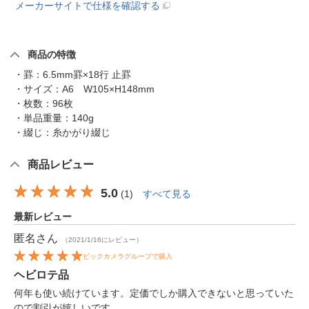
メーカーサイトで仕様を確認する
商品の特徴
・罫：6.5mm罫×18行 止罫
・サイズ：A6 W105×H148mm
・枚数：96枚
・単品重量：140g
・綴じ：糸かがり綴じ
商品レビュー
5.0
(
1
)
すべて見る
最新レビュー
匿名
さん
（2021/1/16にレビュー）
ビックカメラグループで購入
ヘビロテ品
何年も使い続けています。定価でしか購入できないと思っていた
ので割引が嬉しいです。