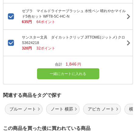
ゼブラ マイルドライナーブラッシュ 水性ペン 晴れやかマイル
ド5色セット WFT8-5C-HC-N
635円
64ポイント
サンスター文具 ダイカットクリップ JITTOME(ジットメ) クロ
S3624218
320円
32ポイント
1,846
合計
円
一緒にカートに入れる
関連する商品をタグで探す
ブルー ノート
ノート 横罫
アピカ ノート
横
この商品を買った後に買われている商品