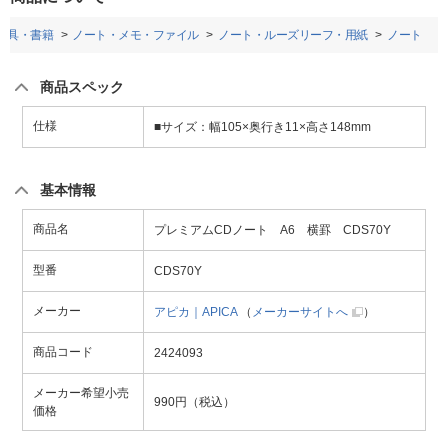
房具・書籍
ノート・メモ・ファイル
ノート・ルーズリーフ・用紙
ノート
商品スペック
仕様
■サイズ：幅105×奥行き11×高さ148mm
基本情報
商品名
プレミアムCDノート A6 横罫 CDS70Y
型番
CDS70Y
メーカー
アピカ｜APICA
（
メーカーサイトへ
）
商品コード
2424093
メーカー希望小売
990円（税込）
価格