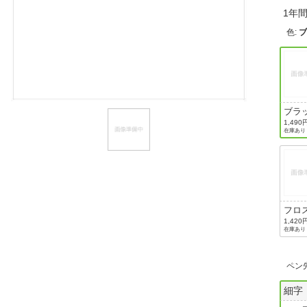
1年
ほしいもの
色
:
お知らせ
ブラ
1,490
在庫あり
フロ
ブル
1,420
在庫あり
ペン
細字