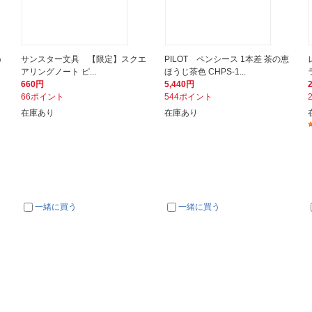
う
サンスター文具 【限定】スクエ
PILOT ペンシース 1本差 茶の恵
アリングノート ピ...
ほうじ茶色 CHPS-1...
660円
5,440円
66ポイント
544ポイント
在庫あり
在庫あり
一緒に買う
一緒に買う