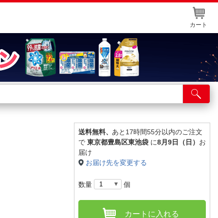
カート
店舗サービス
ット取り置き
イントカードWEB登録
送料無料、
あと17時間55分以内のご注文
で
東京都豊島区東池袋
に
8月9日（日）
お
舗情報・店舗一覧
届け
お届け先を変更する
取り寄せ品入荷状況照会
数量
個
カートに入れる