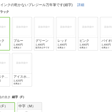
法
よくある質問・お問合せ
間インクの乾かないプレジール万年筆です(細字)
詳細
I
ブラック
ご利用規約
E
ック
ブルー
グリーン
レッド
ピンク
バイオ
ト
円
1,490円
1,490円
1,490円
1,490円
1,490円
在庫あり
販売休止中です
在庫あり
在庫あり
在庫あり
スティ
アイスホワ
ー
イト
円
1,420円
在庫あり
先の太さ
:
細字（F）
（F）
中字（M）