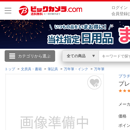
ログイン
会員登録(
こんにちは
カテゴリから選ぶ
全ての商品
ログイン
トップ
文房具・書籍
筆記具
万年筆・インク
万年筆
プラチ
プレ
新規会員登録
会員メニュー
メーカ
お買いもの履歴
価格
ポイ
閲覧履歴