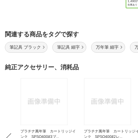
1,490
在庫あり
関連する商品をタグで探す
筆記具 ブラック
筆記具 細字
万年筆 細字
純正アクセサリー、消耗品
 カート
プラチナ萬年筆 カートリッジイ
プラチナ萬年筆 カートリッジ
ンク SPSQ400#3ブ...
ンク SPSQ400#2レ...