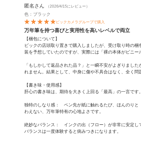
匿名
さん
（2026/4/15にレビュー）
色：ブラック
ビックカメラグループで購入
万年筆を持つ喜びと実用性を高いレベルで両立
【梱包について】
ビックの店頭取り置きで購入しましたが、受け取り時の梱
装を予想していたのですが、実際には「裸の本体がビニー
「もしかして返品された品？」と一瞬不安がよぎりました
れません。結果として、中身に傷や不具合はなく、全く問
【書き味・使用感】
肝心の書き味は、期待を大きく上回る「最高」の一言です
独特のしなり感： ペン先が紙に触れるたび、ほんのりと
わえない、万年筆特有の心地よさです。
絶妙なバランス： インクの出（フロー）が非常に安定し
バランスは一度体験すると病みつきになります。