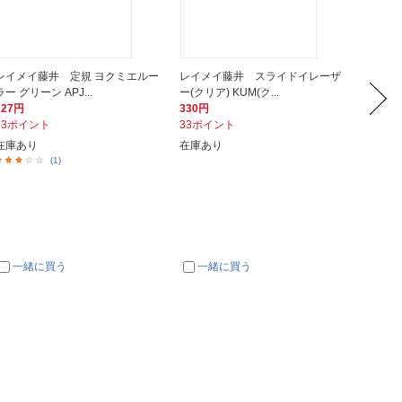
レイメイ藤井 定規 ヨクミエルー
レイメイ藤井 スライドイレーザ
レイメ
ラー グリーン APJ...
ー(クリア) KUM(ク...
ー(クリア
227円
330円
330円
23ポイント
33ポイント
33ポイ
在庫あり
在庫あり
在庫あ
(1)
一緒に買う
一緒に買う
一