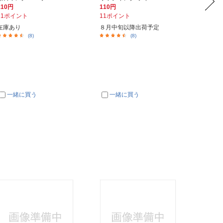
110円
110円
165円
11ポイント
11ポイント
17ポイ
在庫あり
８月中旬以降出荷予定
８月中
(8)
(8)
一緒に買う
一緒に買う
一