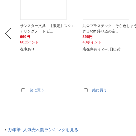
】空想街
サンスター文具 【限定】スクエ
共栄プラスチック そら色じょ
アリングノート ピ...
ぎ 17cm 帰り道の空...
660円
396円
66ポイント
40ポイント
在庫あり
店在庫有り 2～3日出荷
一緒に買う
一緒に買う
万年筆 人気売れ筋ランキングを見る