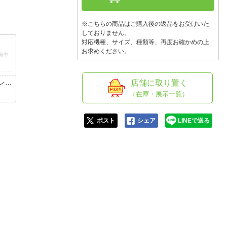
人窓口
R情報
※こちらの商品はご購入後の返品をお受けいた
しておりません。
対応機種、サイズ、種類等、再度お確かめの上
お求めください。
nglish / 中文
レッ
店舗に取り置く
（在庫・展示一覧）
ポスト
シェア
LINEで送る