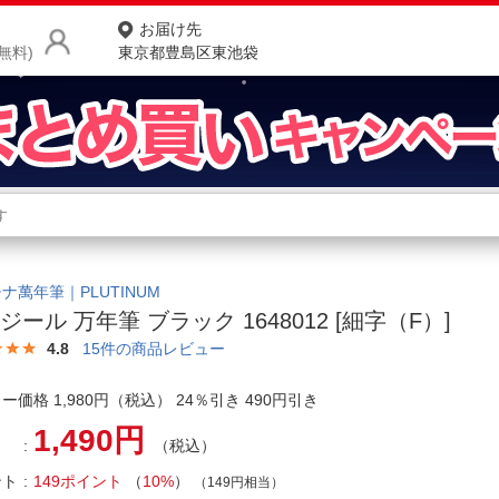
お届け先
無料)
東京都豊島区東池袋
商品をさがす
ランキングからさがす
ネ
カテゴリ一覧からさがす
ポ
ナ萬年筆｜PLUTINUM
ジール 万年筆 ブラック 1648012 [細字（F）]
店
4.8
15
件の商品レビュー
お
ー価格 1,980円（税込） 24％引き 490円引き
お客様サポート
1,490円
（税込）
ご利用ガイド
ント
149ポイント
（
10%
）
（149円相当）