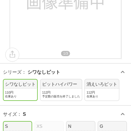
1/3
シリーズ
：
シワなしピット
シワなしピット
ピットハイパワー
消えいろピット
110円
112円
112円
在庫あり
予定数の販売を終了しました
在庫あり
サイズ
：
S
S
XS
N
G