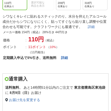
選択可能な
110円
209円
318円
商品を表示
在庫あり
在庫あり
在庫あり
シワなくキレイに貼れるスティックのり。水分を抑えたアルコール
成分だからシワになりにくく、貼ってすぐなら貼り直し調整や位置
合わせも可能です。クラフトワークにも最適です。
詳細
メーカー価格 154円（税込） 28%引き 44円引き
110円
価格
（税込）
ポイント
11ポイント
（
10%
）
（11円相当）
定期購入申込で3%引き、送料無料
詳細
通常購入
送料無料、
あと
14時間51分以内
のご注文で
東京都豊島区東池袋
に
8月9日（日）
お届け
お届け先を変更する