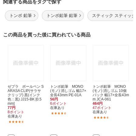
関連する商品をタグで探す
トンボ 鉛筆
トンボ鉛筆 鉛筆
スティック スティッ
この商品を買った後に買われている商品
ゼブラ ボールペン S
トンボ鉛筆 MONO
トンボ鉛筆 MONO
ARASA CLIP(サラサ
(モノ) 消しゴム 幅17×
(モノ) 消しゴム 10個
クリップ) 黒(インク
全長43mm PE-01A
パック 幅17×全長43m
色：黒) JJ15-BK [0.5
56円
m JCA-061
mm]
6ポイント
464円
77円
在庫あり
47ポイント
8ポイント
在庫あり
(15)
在庫あり
(23)
(107)