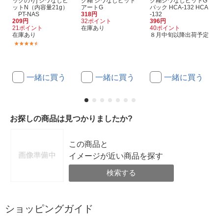
ックのり] シワなしピ
ク糊 シワなしピット
ク糊シワなしピットG
ットN（内容量21g）
アートG
パック HCA-132 HCA
PT-NAS
318円
-132
209円
32ポイント
396円
21ポイント
在庫あり
40ポイント
在庫あり
８月中旬以降出荷予定
(8)
一緒に買う
一緒に買う
一緒に買う
お探しの商品は見つかりましたか?
この商品と
イメージが近い商品を探す
検索する
ショッピングガイド