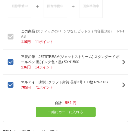
[スティックのり] シワなしピットS（内容量10g） PT-T
AS
110円
11ポイント
三菱鉛筆 JETSTREAM(ジェットストリーム) スタンダード ボ
ールペン 黒(インク色：黒) SXN1500...
136円
14ポイント
マルアイ [封筒] クラフト封筒 長形3号 100枚 PN-Z137
705円
71ポイント
951
合計
円
一緒にカートに入れる