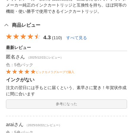
メーカー純正のインクカートリッジと互換性を持ち、ほぼ同等の
機能・使い勝手で使用できるインクカートリッジ。
商品レビュー
4.3
(
110
)
すべて見る
最新レビュー
匿名
さん
（2025/12/22にレビュー）
色：5色パック
ビックカメラグループで購入
インクがない
注文の翌日には手もとに届くという、素早さに驚き！年賀状作成
に間に合います
参考になった
arai
さん
（2025/10/22にレビュー）
色：5色パック