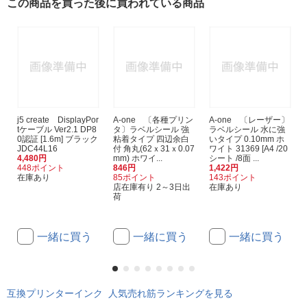
この商品を買った後に買われている商品
j5 create DisplayPor
A-one 〔各種プリン
A-one 〔レーザー〕
tケーブル Ver2.1 DP8
タ〕ラベルシール 強
ラベルシール 水に強
0認証 [1.6m] ブラック
粘着タイプ 四辺余白
いタイプ 0.10mm ホ
JDC44L16
付 角丸(62ｘ31ｘ0.07
ワイト 31369 [A4 /20
4,480円
mm) ホワイ...
シート /8面 ...
448ポイント
846円
1,422円
在庫あり
85ポイント
143ポイント
店在庫有り 2～3日出
在庫あり
荷
一緒に買う
一緒に買う
一緒に買う
互換プリンターインク 人気売れ筋ランキングを見る