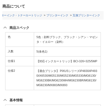
商品について
ンターインク・トナーカートリッジ
プリンターインク
互換プリンターインク
商品スペック
色
5色：顔料ブラック、ブラック・シアン・マゼン
タ・イエロー（染料）
入数
5(各色1)
仕様1
【対応インクカートリッジ】BCI-326+325/5MP
仕様2
【適合プリンタ】 PIXUSシリーズiP4830/iP493
0/iX6530/MG5130/MG5230/MG5330/MG6130/
MG6230BK/MG6230WH/MG6230BR/MG8130/
MG8230/MX883/MX893
基本情報