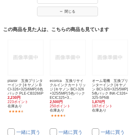
閉じる
この商品を見た人は、こちらの商品も見ています
plaisir 互換プリンタ
ecorica 互換リサイ
オーム電機 互換プリ
ーインク [キヤノン B
クルインクカートリッ
ンターインク [キヤノ
CI-326+325/6MP] 6色
ジ [キヤノン BCI-326
ン BCI-326+325/5MP]
パック PLE-CB3266P
+325/5MP] 5色パック
5色パック INK-C326+
2,230円
ECIC325+3...
325-5PNB
223ポイント
2,500円
1,870円
在庫あり
250ポイント
187ポイント
在庫あり
在庫あり
(110)
(730)
一緒に買う
一緒に買う
一緒に買う