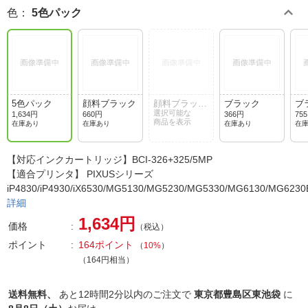
色
：
5色パック
5色パック
顔料ブラック
顔料ブラック
ブラック
ブ
(2個パック)
選択可能な
量)
1,634円
660円
366円
75
商品を表示
在庫あり
在庫あり
在庫あり
在
【対応インクカートリッジ】BCI-326+325/5MP
【適合プリンタ】 PIXUSシリーズ
iP4830/iP4930/iX6530/MG5130/MG5230/MG5330/MG6130/MG6
詳細
1,634円
価格
（税込）
ポイント
164ポイント
（
10%
）
（164円相当）
送料無料、
あと
12時間2分以内
のご注文で
東京都豊島区東池袋
に