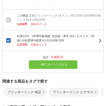
互換プリンターインク [キヤノン BCI-326+325/5MP] 5色
パック PLE-CB3265P
1,634円
164ポイント
KOKUYO IJP用写真用紙” 光沢紙・厚手 (A3ノビサイズ・20
枚) 白色度98%程度 KJ-G13A3B-20N
2,275円
228ポイント
3,909
合計
円
一緒にカートに入れる
関連する商品をタグで探す
プリンターインク 純正
プリンターインク ピクサス