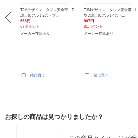
全帯 フ
TJMデザイン タジマ安全帯 D
TJMデザイン タジマ安全帯 L
環止めアルミ2穴・ブ...
型D環止めアルミ4穴・...
666円
807円
67ポイント
81ポイント
メーカー在庫あり
メーカー在庫あり
一緒に買う
一緒に買う
お探しの商品は見つかりましたか？