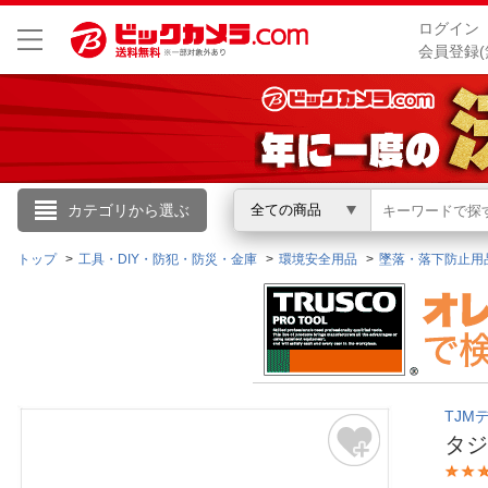
ログイン
会員登録(
こんにちは
カテゴリから選ぶ
全ての商品
ログイン
トップ
工具・DIY・防犯・防災・金庫
環境安全用品
墜落・落下防止用
新規会員登録
会員メニュー
TJM
お買いもの履歴
タジ
閲覧履歴