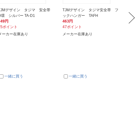
TJMデザイン タジマ 安全帯
TJMデザイン タジマ安全帯 フ
TJM
D環 シルバー TA-D1
ックハンガー TAFH
型D環止
749円
463円
560円
75ポイント
47ポイント
56ポイ
メーカー在庫あり
メーカー在庫あり
メーカ
一緒に買う
一緒に買う
一