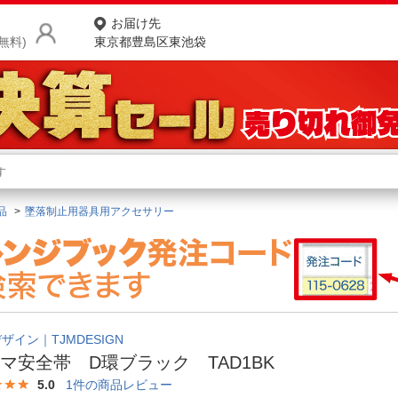
お届け先
無料)
東京都豊島区東池袋
商品をさがす
ランキングからさがす
ネ
品
墜落制止用器具用アクセサリー
カテゴリ一覧からさがす
ポ
店
お
お客様サポート
デザイン｜TJMDESIGN
マ安全帯 D環ブラック TAD1BK
ご利用ガイド
5.0
1
件の商品レビュー