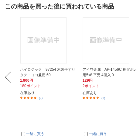
この商品を買った後に買われている商品
 衣類乾
ハイロジック 97254 木製手すり
アイワ金属 AP-1456C 棚ダボ5
タテ・ヨコ兼用 60...
用5x8 平受 4個入 0...
1,800円
129円
180ポイント
2ポイント
在庫あり
在庫あり
(2)
(1)
一緒に買う
一緒に買う