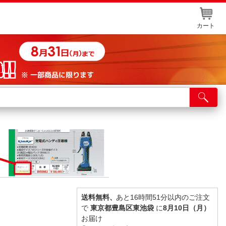
カート
店舗サービス
ット取り置き
イントカードWEB登録
舗情報・店舗一覧
取り寄せ品入荷状況照会
送料無料、
あと16時間51分以内のご注文
で
東京都豊島区東池袋
に
8月10日（月）
お届け