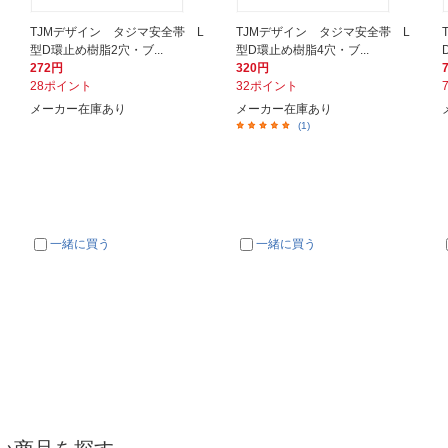
TJMデザイン タジマ安全帯 L
TJMデザイン タジマ安全帯 L
型D環止め樹脂2穴・ブ...
型D環止め樹脂4穴・ブ...
272円
320円
28ポイント
32ポイント
メーカー在庫あり
メーカー在庫あり
(1)
一緒に買う
一緒に買う