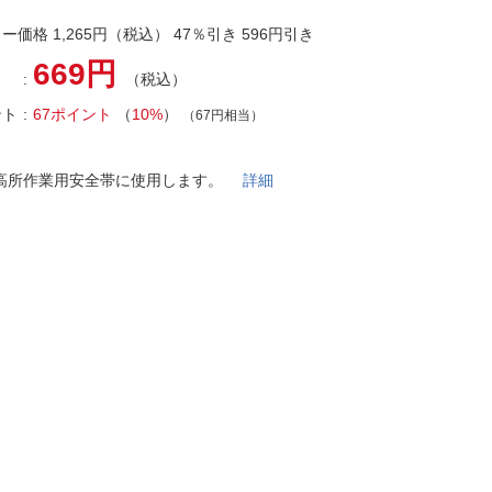
法
よくある質問・お問合せ
ー価格 1,265円（税込） 47％引き 596円引き
I
ご利用規約
669円
（税込）
ント
67ポイント
（
10%
）
（67円相当）
E
高所作業用安全帯に使用します。
詳細