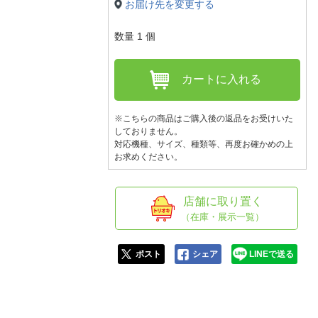
人窓口
お届け先を変更する
R情報
数量
1
個
カートに入れる
nglish / 中文
※こちらの商品はご購入後の返品をお受けいた
しておりません。
対応機種、サイズ、種類等、再度お確かめの上
お求めください。
店舗に取り置く
（在庫・展示一覧）
ポスト
シェア
LINEで送る