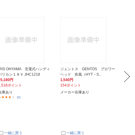
IRIS OHYAMA 充電式ハンディ
ジェントス GENTOS ブロワー
トラス
バリカン１８Ｖ JHC1218
ヘッド 疾風（HYT－S...
ラーマグ
15,180円
1,540円
436円
1,518ポイント
154ポイント
44ポイ
在庫あり
メーカー在庫あり
メーカ
(3)
一緒に買う
一緒に買う
一