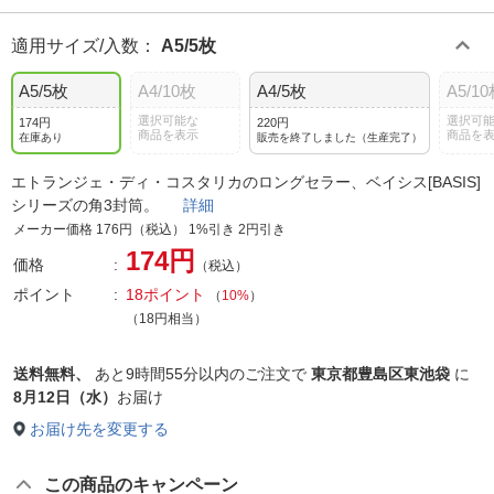
適用サイズ/入数
：
A5/5枚
A5/5枚
A4/10枚
A4/5枚
A5/1
選択可能な
選択可
174円
220円
商品を表示
商品を
在庫あり
販売を終了しました（生産完了）
エトランジェ・ディ・コスタリカのロングセラー、ベイシス[BASIS]
シリーズの角3封筒。
詳細
メーカー価格 176円（税込） 1%引き 2円引き
174円
価格
（税込）
ポイント
18ポイント
（
10%
）
（18円相当）
送料無料、
あと
9時間55分以内
のご注文で
東京都豊島区東池袋
に
8月12日（水）
お届け
お届け先を変更する
この商品のキャンペーン