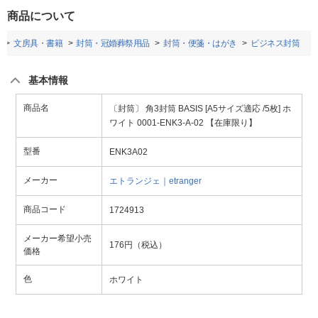
商品について
文房具・書籍
封筒・冠婚葬祭用品
封筒・便箋・はがき
ビジネス封筒
基本情報
商品名
〔封筒〕 角3封筒 BASIS [A5サイズ適応 /5枚] ホ
ワイト 0001-ENK3-A-02 【在庫限り】
型番
ENK3A02
メーカー
エトランジェ｜etranger
商品コード
1724913
メーカー希望小売
176円（税込）
価格
色
ホワイト