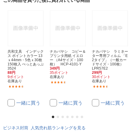
この商品を買った後に買われている商品
共和文具 インデック
ナカバヤシ コピー＆
ナカバヤシ ラミネー
ス ポイントカラー 13
プリンタ用紙 イエロ
ター専用フィルム 「E
ｘ44mm・5色ｘ30枚
ー （A4サイズ・100
2タイプ」（一般カー
150枚入 ぺっとあっぷ
枚） HCP-4101-Y
ドサイズ・100枚）
3524
349円
LPR57E2
88円
35ポイント
299円
9ポイント
在庫あり
30ポイント
在庫あり
在庫あり
(2)
(2)
(3)
一緒に買う
一緒に買う
一緒に買う
ビジネス封筒 人気売れ筋ランキングを見る