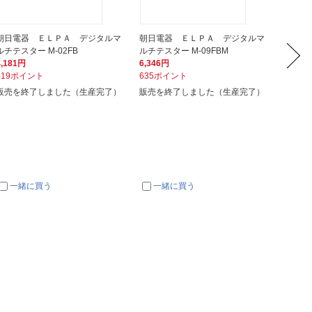
朝日電器 ＥＬＰＡ デジタルマ
朝日電器 ＥＬＰＡ デジタルマ
朝日電
ルチテスター M-02FB
ルチテスター M-09FBM
ルチテス
4,181円
6,346円
5,180
419ポイント
635ポイント
518ポ
販売を終了しました（生産完了）
販売を終了しました（生産完了）
入荷次
一緒に買う
一緒に買う
一