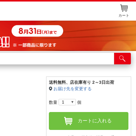
カート
店舗サービス
ット取り置き
イントカードWEB登録
送料無料、
店在庫有り 2～3日出荷
お届け先を変更する
舗情報・店舗一覧
数量
個
取り寄せ品入荷状況照会
カートに入れる