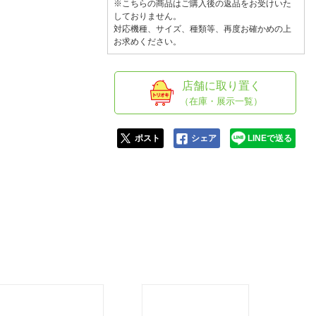
人窓口
※こちらの商品はご購入後の返品をお受けいた
しておりません。
R情報
対応機種、サイズ、種類等、再度お確かめの上
お求めください。
店舗に取り置く
（在庫・展示一覧）
nglish / 中文
ポスト
シェア
LINEで送る