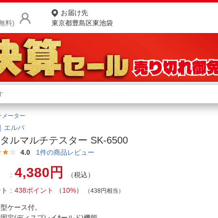
お届け先
無料)
東京都豊島区東池袋
商品をさがす
ランキングからさがす
ネ
チメーター
カテゴリ一覧からさがす
ポ
A｜エルパ
タルマルチテスター SK-6500
店
4.0
1
件の商品レビュー
お
4,380円
（税込）
お客様サポート
ント
438ポイント
（
10%
）
（438円相当）
ご利用ガイド
帳型ケース付。
示固定(ディスプレイﾎールド)機能。