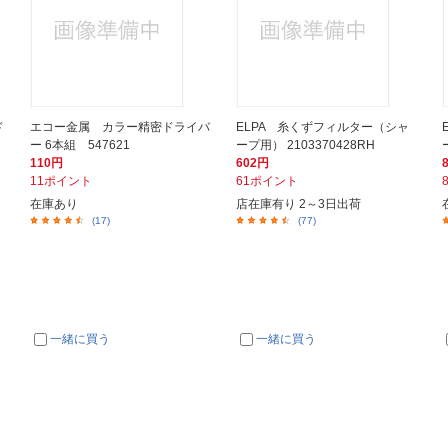
ド
エコー金属 カラー精密ドライバ
ELPA 糸くずフィルター（シャ
ー 6本組 547621
ープ用） 2103370428RH
110円
602円
11ポイント
61ポイント
在庫あり
店在庫有り 2～3日出荷
(17)
(77)
一緒に買う
一緒に買う