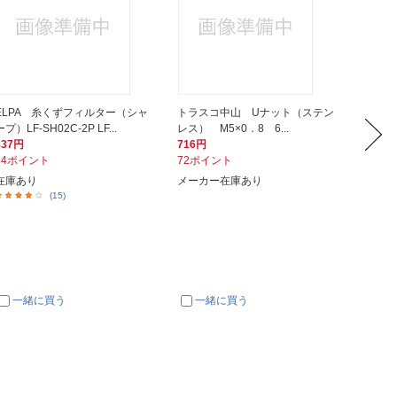
ELPA 糸くずフィルター（シャ
トラスコ中山 Uナット（ステン
ダイド
ープ）LF-SH02C-2P LF...
レス） M5×0．8 6...
ユニクロ
837円
716円
370円
84ポイント
72ポイント
37ポイ
在庫あり
メーカー在庫あり
メーカ
(15)
一緒に買う
一緒に買う
一