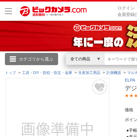
ログイン
会員登録(
こんにちは
カテゴリから選ぶ
全ての商品
ログイン
トップ
工具・DIY・防犯・防災・金庫
生産加工用品
計測機器
マル
ELP
デジ
新規会員登録
会員メニュー
価格
ポイ
お買いもの履歴
●手
閲覧履歴
●表