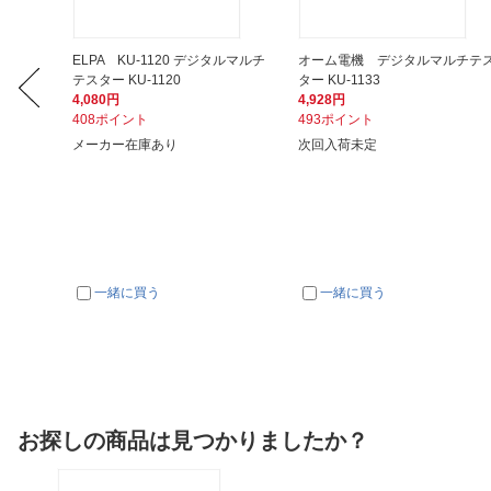
コールテ
ELPA KU-1120 デジタルマルチ
オーム電機 デジタルマルチテ
テスター KU-1120
ター KU-1133
4,080円
4,928円
408ポイント
493ポイント
メーカー在庫あり
次回入荷未定
一緒に買う
一緒に買う
お探しの商品は見つかりましたか？