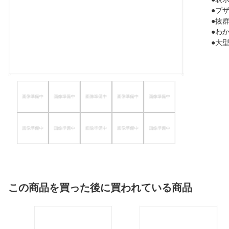
●ブ
ほしいもの
●抜群
●わ
お知らせ
●大
この商品を買った後に買われている商品