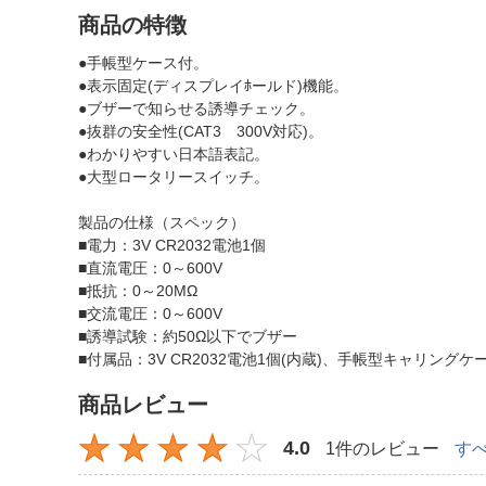
商品の特徴
●手帳型ケース付。
●表示固定(ディスプレイﾎールド)機能。
●ブザーで知らせる誘導チェック。
●抜群の安全性(CAT3 300V対応)。
●わかりやすい日本語表記。
●大型ロータリースイッチ。
製品の仕様（スペック）
■電力：3V CR2032電池1個
■直流電圧：0～600V
■抵抗：0～20MΩ
■交流電圧：0～600V
■誘導試験：約50Ω以下でブザー
■付属品：3V CR2032電池1個(内蔵)、手帳型キャリング
商品レビュー
4.0
1件のレビュー
す