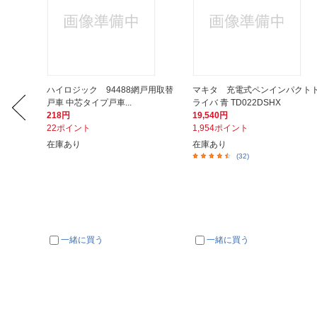
フレクー
ハイロジック 94488網戸用取替
マキタ 充電式ペンインパクト
戸車 中芯タイプ戸車...
ライバ 青 TD022DSHX
218円
19,540円
22ポイント
1,954ポイント
在庫あり
在庫あり
(32)
一緒に買う
一緒に買う