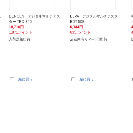
ス
DENGEN デジタルマルチテス
ELPA デジタルマルチテスター
ター TRD-340
EDT-50B
18,710円
6,344円
1,871ポイント
635ポイント
入荷次第出荷
店在庫有り 2～3日出荷
一緒に買う
一緒に買う