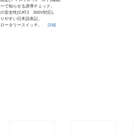
法
よくある質問・お問合せ
ザーで知らせる誘導チェック。
I
の安全性(CAT3 300V対応)。
ご利用規約
かりやすい日本語表記。
型ロータリースイッチ。
詳細
E