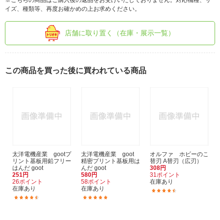
※こちらの商品はご購入後の返品をお受けいたしておりません。対応機種、サ
イズ、種類等、再度お確かめの上お求めください。
店舗に取り置く（在庫・展示一覧）
この商品を買った後に買われている商品
太洋電機産業 gootプ
太洋電機産業 goot
オルファ ホビーのこ
リント基板用鉛フリー
精密プリント基板用は
替刃 A替刃（広刃）
はんだ goot
んだ goot
308円
251円
580円
31ポイント
26ポイント
58ポイント
在庫あり
在庫あり
在庫あり
(12)
(2)
(1)