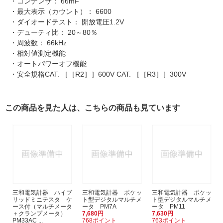
・コンデンサ： 66mF
・最大表示（カウント）： 6600
・ダイオードテスト： 開放電圧1.2V
・デューティ比： 20～80％
・周波数： 66kHz
・相対値測定機能
・オートパワーオフ機能
・安全規格CAT. ［［R2］］600V CAT. ［［R3］］300V
この商品を見た人は、こちらの商品も見ています
三和電気計器 ハイブ
三和電気計器 ポケッ
三和電気計器 ポケッ
リッドミニテスタ ケ
ト型デジタルマルチメ
ト型デジタルマルチメ
ース付（マルチメータ
ータ PM7A
ータ PM11
＋クランプメータ）
7,680円
7,630円
PM33AC ...
768ポイント
763ポイント