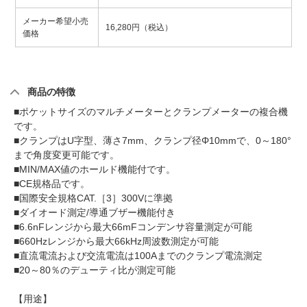
メーカー希望小売
16,280円（税込）
価格
商品の特徴
■ポケットサイズのマルチメーターとクランプメーターの複合機
です。
■クランプはU字型、薄さ7mm、クランプ径Φ10mmで、0～180°
まで角度変更可能です。
■MIN/MAX値のホールド機能付です。
■CE規格品です。
■国際安全規格CAT.［3］300Vに準拠
■ダイオード測定/導通ブザー機能付き
■6.6nFレンジから最大66mFコンデンサ容量測定が可能
■660Hzレンジから最大66kHz周波数測定が可能
■直流電流および交流電流は100Aまでのクランプ電流測定
■20～80％のデューティ比が測定可能
【用途】