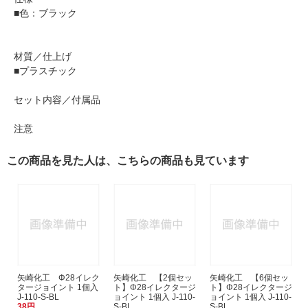
■色：ブラック
材質／仕上げ
■プラスチック
セット内容／付属品
注意
この商品を見た人は、こちらの商品も見ています
矢崎化工 Φ28イレク
矢崎化工 【2個セッ
矢崎化工 【6個セッ
タージョイント 1個入
ト】Φ28イレクタージ
ト】Φ28イレクタージ
J-110-S-BL
ョイント 1個入 J-110-
ョイント 1個入 J-110-
38円
S-BL
S-BL