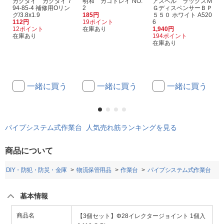
カクダイ カクダイ 7
明和 カゴトレイ NO.
アスベル ラックスＭ
94-85-4 補修用Oリン
2
ＧディスペンサーＢＰ
グ/3.8x1.9
185円
５５０ ホワイト A520
112円
19ポイント
6
12ポイント
在庫あり
1,940円
在庫あり
194ポイント
在庫あり
一緒に買う
一緒に買う
一緒に買う
パイプシステム式作業台 人気売れ筋ランキングを見る
商品について
・DIY・防犯・防災・金庫
物流保管用品
作業台
パイプシステム式作業台
基本情報
商品名
【3個セット】Φ28イレクタージョイント 1個入