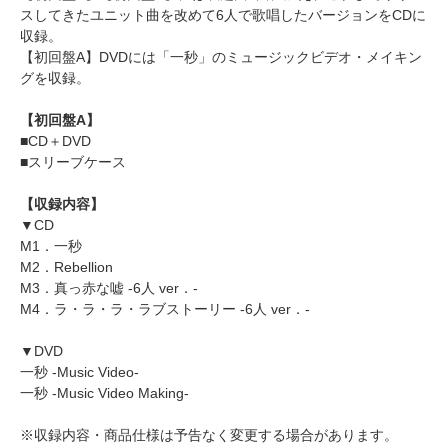
スしてきたユニット曲を改めて6人で歌唱したバージョンをCDに
収録。
【初回盤A】DVDには「一秒」のミュージックビデオ・メイキン
グを収録。
【初回盤A】
■CD＋DVD
■スリーブケース
【収録内容】
▼CD
M1．一秒
M2．Rebellion
M3．真っ赤な嘘 -6人 ver．-
M4．ラ・ラ・ラ・ラブストーリー -6人 ver．-
▼DVD
一秒 -Music Video-
一秒 -Music Video Making-
※収録内容・商品仕様は予告なく変更する場合があります。