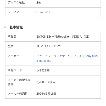
ディスク枚数
2枚
メディア
CD＋DVD
基本情報
商品名
SixTONES/ 一秒/Rebellion 初回盤A 【CD】
型番
ｽﾄｰﾝｽﾞｽﾀｰｹﾞｲｽﾞｼﾖｴ
メーカー
ソニーミュージックマーケティング｜Sony Musi
c Marketing
商品コード
14852898
メーカー希望小売
2,200円（税込）
価格
メーカー発売日
2026年3月18日