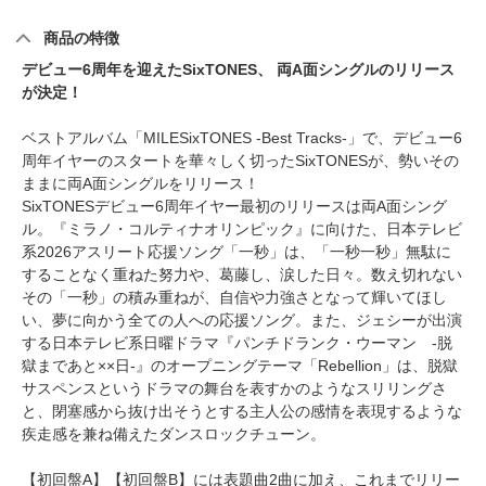
商品の特徴
デビュー6周年を迎えたSixTONES、 両A面シングルのリリース
が決定！
ベストアルバム「MILESixTONES -Best Tracks-」で、デビュー6
周年イヤーのスタートを華々しく切ったSixTONESが、勢いその
ままに両A面シングルをリリース！
SixTONESデビュー6周年イヤー最初のリリースは両A面シング
ル。『ミラノ・コルティナオリンピック』に向けた、日本テレビ
系2026アスリート応援ソング「一秒」は、「一秒一秒」無駄に
することなく重ねた努力や、葛藤し、涙した日々。数え切れない
その「一秒」の積み重ねが、自信や力強さとなって輝いてほし
い、夢に向かう全ての人への応援ソング。また、ジェシーが出演
する日本テレビ系日曜ドラマ『パンチドランク・ウーマン -脱
獄まであと××日-』のオープニングテーマ「Rebellion」は、脱獄
サスペンスというドラマの舞台を表すかのようなスリリングさ
と、閉塞感から抜け出そうとする主人公の感情を表現するような
疾走感を兼ね備えたダンスロックチューン。
【初回盤A】【初回盤B】には表題曲2曲に加え、これまでリリー