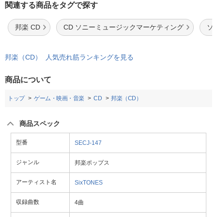
関連する商品をタグで探す
邦楽 CD
CD ソニーミュージックマーケティング
ソ
邦楽（CD） 人気売れ筋ランキングを見る
商品について
トップ
ゲーム・映画・音楽
CD
邦楽（CD）
商品スペック
型番
SECJ-147
ジャンル
邦楽ポップス
アーティスト名
SixTONES
収録曲数
4曲