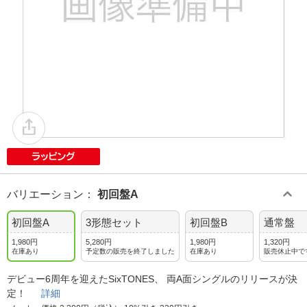
バリエーション
：
初回盤A
初回盤A
3形態セット
初回盤B
通常盤
1,980円
5,280円
1,980円
1,320円
在庫あり
予定数の販売を終了しました
在庫あり
販売休止中で
デビュー6周年を迎えたSixTONES、 両A面シングルのリリースが決
定！
詳細