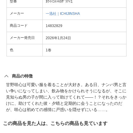
型番
ｶﾜｲｲｺｲﾊｷｶｻﾞﾗﾅｲ1
メーカー
一迅社｜ICHIJINSHA
商品コード
14832829
メーカー発売日
2026年1月24日
色
1巻
商品の特徴
甘野咲心は可愛い服を着ることが大好き。ある日、ナンパ男と言
い争いになってしまい、飲み物をかけられそうになるが、そこに
見知らぬ男の子が間に入って助けてくれて――！？それをきっか
けに、助けてくれた彼・夕晴と定期的に会うことになったのだ
が、咲心は初めての感情に戸惑いを隠せずにいる……。
この商品を見た人は、こちらの商品も見ています