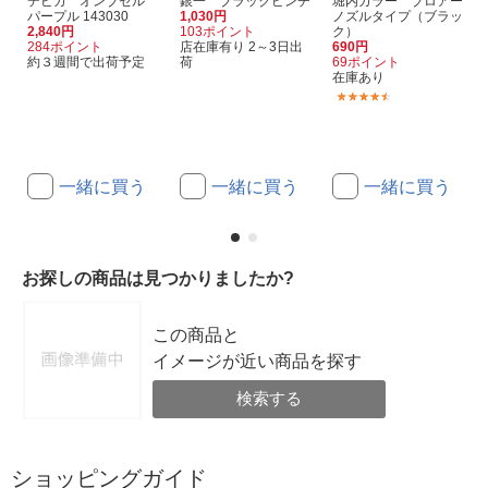
デビカ オンブセル
銀一 ブラックピンチ
堀内カラー ブロアー
パープル 143030
1,030円
ノズルタイプ（ブラッ
2,840円
103ポイント
ク）
284ポイント
店在庫有り 2～3日出
690円
約３週間で出荷予定
荷
69ポイント
在庫あり
(9)
一緒に買う
一緒に買う
一緒に買う
お探しの商品は見つかりましたか?
この商品と
イメージが近い商品を探す
検索する
ショッピングガイド