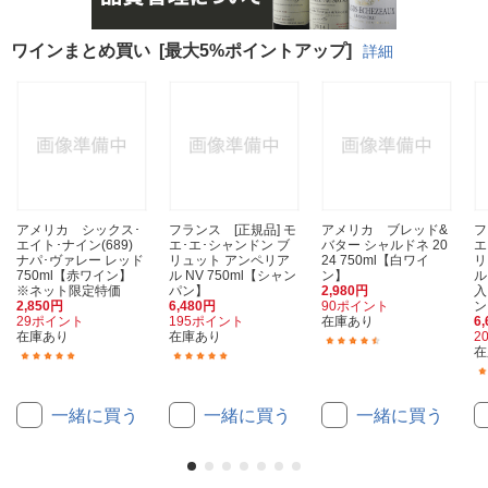
ワインまとめ買い
[最大5%ポイントアップ]
詳細
アメリカ シックス･
フランス [正規品] モ
アメリカ ブレッド&
フ
エイト･ナイン(689)
エ･エ･シャンドン ブ
バター シャルドネ 20
エ
ナパ･ヴァレー レッド
リュット アンペリア
24 750ml【白ワイ
リ
750ml【赤ワイン】
ル NV 750ml【シャン
ン】
ル
※ネット限定特価
パン】
2,980円
入
2,850円
6,480円
90ポイント
ン
29ポイント
195ポイント
在庫あり
6
在庫あり
在庫あり
2
(32)
在
(10)
(54)
一緒に買う
一緒に買う
一緒に買う