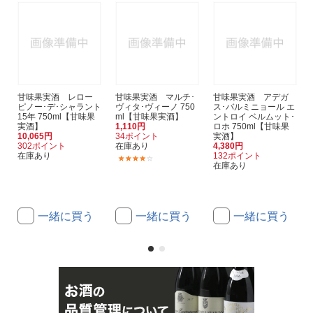
甘味果実酒 レロー
甘味果実酒 マルチ･
甘味果実酒 アデガ
ピノー･デ･シャラント
ヴィタ･ヴィーノ 750
ス･バルミニョール エ
15年 750ml【甘味果
ml【甘味果実酒】
ントロイ ベルムット･
実酒】
1,110円
ロホ 750ml【甘味果
10,065円
34ポイント
実酒】
302ポイント
在庫あり
4,380円
在庫あり
132ポイント
(4)
在庫あり
一緒に買う
一緒に買う
一緒に買う