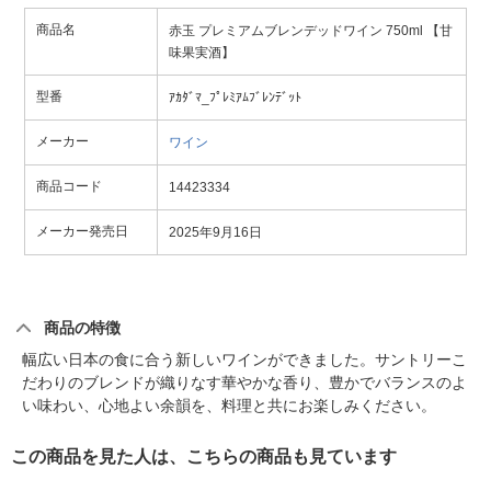
商品名
赤玉 プレミアムブレンデッドワイン 750ml 【甘
味果実酒】
型番
ｱｶﾀﾞﾏ_ﾌﾟﾚﾐｱﾑﾌﾞﾚﾝﾃﾞｯﾄ
メーカー
ワイン
商品コード
14423334
メーカー発売日
2025年9月16日
商品の特徴
幅広い日本の食に合う新しいワインができました。サントリーこ
だわりのブレンドが織りなす華やかな香り、豊かでバランスのよ
い味わい、心地よい余韻を、料理と共にお楽しみください。
この商品を見た人は、こちらの商品も見ています