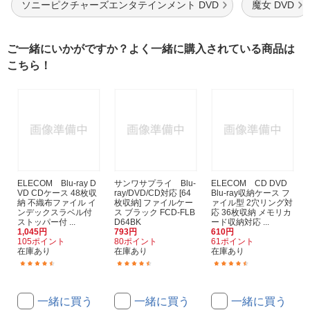
ソニーピクチャーズエンタテインメント DVD
魔女 DVD
ご一緒にいかがですか？よく一緒に購入されている商品は
こちら！
ELECOM Blu-ray D
サンワサプライ Blu-
ELECOM CD DVD
VD CDケース 48枚収
ray/DVD/CD対応 [64
Blu-ray収納ケース フ
納 不織布ファイル イ
枚収納] ファイルケー
ァイル型 2穴リング対
ンデックスラベル付
ス ブラック FCD-FLB
応 36枚収納 メモリカ
ストッパー付 ...
D64BK
ード収納対応 ...
1,045円
793円
610円
105ポイント
80ポイント
61ポイント
在庫あり
在庫あり
在庫あり
(69)
(58)
(32)
一緒に買う
一緒に買う
一緒に買う