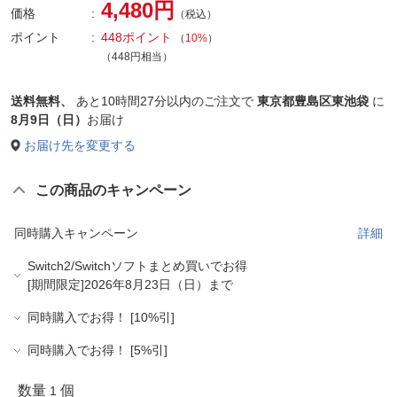
4,480円
価格
（税込）
ポイント
448ポイント
（
10%
）
（448円相当）
送料無料、
あと
10時間27分以内
のご注文で
東京都豊島区東池袋
に
8月9日（日）
お届け
お届け先を変更する
この商品のキャンペーン
同時購入キャンペーン
詳細
Switch2/Switchソフトまとめ買いでお得
[期間限定]2026年8月23日（日）まで
同時購入でお得！ [10%引]
同時購入でお得！ [5%引]
数量
個
1