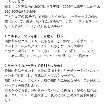
も大人も魅了！
日本では関連動画が300万回再生突破！2022年以来売上は前年比
150-200%超を記録中！
フィギュアの3Dモデルを採用したクセ強クリーチャー達の必殺
技×コンボで、敵を一掃すれば爽快感マックス！！笑えるストー
リーと奥深いバトルが楽しめるSRPG！
1.エルドラドのフィギュアが動く！戦う！
個性豊かなクリーチャーたちをキミが指揮するド派手バトル！
エルドラドの人気クリーチャーたちがゲームで大暴れ！
ラヴァ（溶岩）・アイス（氷）・ストーン（石）・ジャングル
――4つの異なるワールドでシャドウの勢力をぶっ飛ばせ！
2.自分だけのパーティで勝利をつかめ！
昨日の敵は今日の友！冒険に登場するクリーチャーをバトルやイ
ベントで仲間にし、育成によってスキルを強化。
属性（炎・氷・岩など）と技の相性を見極めながら、自分好みに
パーティを編成しよう。
思考をめぐらせ、戦術を練ってバトルに挑もう。敵の行動を読
み、クリーチャーを連携させ、状況に応じた戦術で勝利を目指
せ！