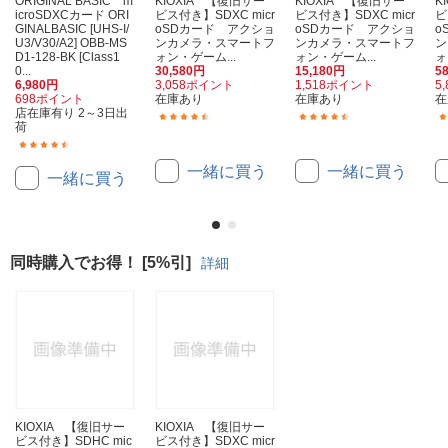
ORIGINAL BASIC m
KIOXIA 【復旧サー
KIOXIA 【復旧サー
K
icroSDXCカード ORI
ビス付き】SDXC micr
ビス付き】SDXC micr
ビ
GINALBASIC [UHS-I/
oSDカード アクショ
oSDカード アクショ
o
U3/V30/A2] OBB-MS
ンカメラ・スマートフ
ンカメラ・スマートフ
ン
D1-128-BK [Class1
ォン・ゲーム...
ォン・ゲーム...
ォ
0...
30,580円
15,180円
5
6,980円
3,058ポイント
1,518ポイント
5
698ポイント
在庫あり
在庫あり
在
店在庫有り 2～3日出
(11)
(19)
荷
(33)
一緒に買う
一緒に買う
一緒に買う
同時購入でお得！ [5%引]
詳細
KIOXIA 【復旧サー
KIOXIA 【復旧サー
ビス付き】SDHC mic
ビス付き】SDXC micr