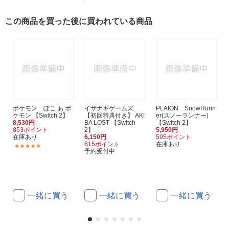
この商品を買った後に買われている商品
ポケモン ぽこ あ ポ
イザナギゲームズ
PLAION SnowRunn
ケモン 【Switch 2】
【初回特典付き】 AKI
er(スノーランナー)
8,530円
BA LOST 【Switch
【Switch 2】
853ポイント
2】
5,950円
在庫あり
6,150円
595ポイント
615ポイント
在庫あり
(130)
予約受付中
一緒に買う
一緒に買う
一緒に買う