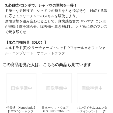
3.必殺技×コンボで、シャドウの軍勢を一掃！
ド派手な必殺技で、シャドウの勢力をふき飛ばそう！対峙する敵
に応じてクリーチャーのスキルを駆使しよう。
属性攻撃を組み合わせることで、爽快感抜群の ヤバすぎ コンボ
が発動！敵を凍らせ、障害物へ吹き飛ばし、とどめに炎のブレス
で焼き尽くせ！
【永久同梱特典（DLC）】
エルドラド(R)クリーチャーズ・シャドウフォール＝オフィシャ
ル・コンプリート・サウンドトラック
この商品を見た人は、こちらの商品も見ています
任天堂 Xenoblade2
日本一ソフトウェア
バンダイナムコエンタ
【Switchゲームソフ
DESTINY CONNECT
ーテインメント 【S