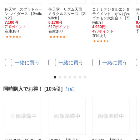
任天堂 スプラトゥー
任天堂 リズム天国
コナミデジタルエンタ
任
ン レイダース 【Switc
ミラクルスターズ 【S
テイメント がんばれ
ム
h 2】
witch】
ゴエモン大集合！ 【S
【
7,100円
6,170円
witch】
9
710ポイント
617ポイント
4,930円
9
在庫あり
在庫あり
493ポイント
予
在庫あり
(28)
(100)
(15)
一緒に買う
一緒に買う
一緒に買う
同時購入でお得！ [10%引]
詳細